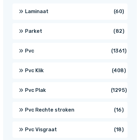
produ
60
Laminaat
60
produ
82
Parket
82
produ
1361
Pvc
1361
produ
408
Pvc Klik
408
produ
1295
Pvc Plak
1295
prod
16
Pvc Rechte stroken
16
produc
18
Pvc Visgraat
18