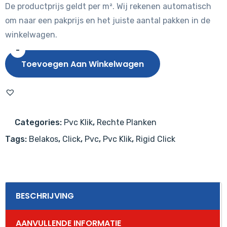
De productprijs geldt per m². Wij rekenen automatisch
om naar een pakprijs en het juiste aantal pakken in de
winkelwagen.
-
Belakos
Toevoegen Aan Winkelwagen
Monastro
920
Rigid
Click
Categories:
Pvc Klik
,
Rechte Planken
PVC
Tags:
Belakos
,
Click
,
Pvc
,
Pvc Klik
,
Rigid Click
aantal
BESCHRIJVING
AANVULLENDE INFORMATIE