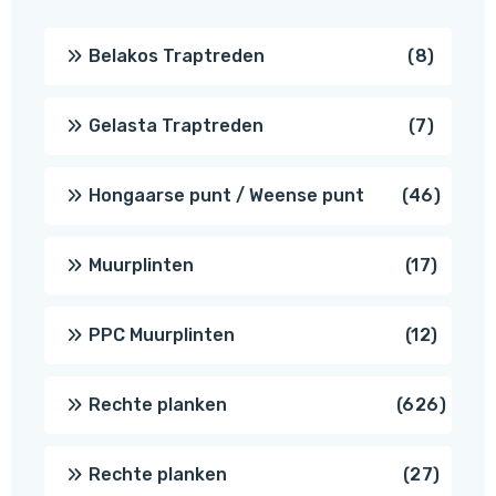
8
Belakos Traptreden
8
produc
7
Gelasta Traptreden
7
produc
46
Hongaarse punt / Weense punt
46
produ
17
Muurplinten
17
produc
12
PPC Muurplinten
12
produc
626
Rechte planken
626
produ
27
Rechte planken
27