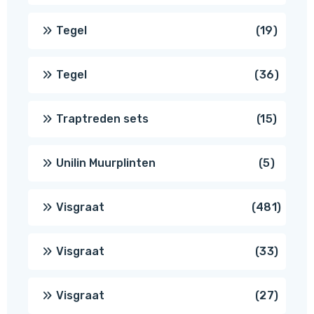
produ
19
Tegel
19
produc
36
Tegel
36
produ
15
Traptreden sets
15
produc
5
Unilin Muurplinten
5
produc
481
Visgraat
481
produ
33
Visgraat
33
produ
27
Visgraat
27