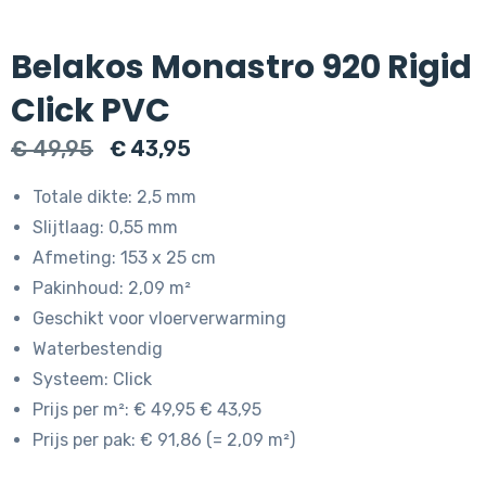
Belakos Monastro 920 Rigid
Click PVC
Oorspronkelijke
Huidige
€
49,95
€
43,95
prijs
prijs
Totale dikte: 2,5 mm
was:
is:
Slijtlaag: 0,55 mm
€ 49,95.
€ 43,95.
Afmeting: 153 x 25 cm
Pakinhoud: 2,09 m²
Geschikt voor vloerverwarming
Waterbestendig
Systeem: Click
Prijs per m²: € 49,95 € 43,95
Prijs per pak: € 91,86 (= 2,09 m²)