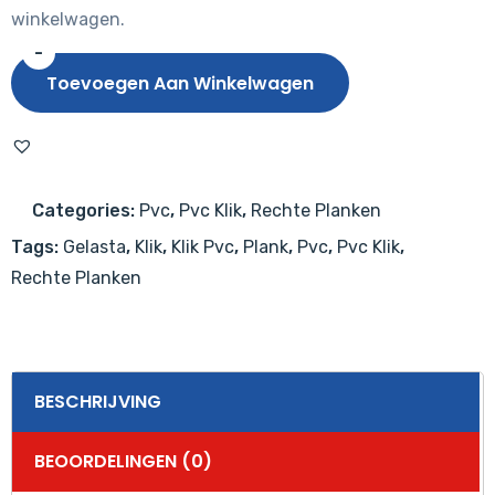
winkelwagen.
-
Gelasta
Toevoegen Aan Winkelwagen
Nevada
6001
(rigid
click)
Categories:
Pvc
,
Pvc Klik
,
Rechte Planken
Natural
Tags:
Gelasta
,
Klik
,
Klik Pvc
,
Plank
,
Pvc
,
Pvc Klik
,
aantal
Rechte Planken
BESCHRIJVING
BEOORDELINGEN (0)