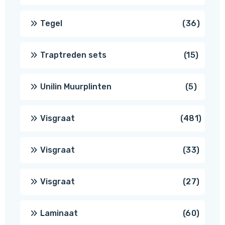
produc
36
Tegel
36
produ
15
Traptreden sets
15
produc
5
Unilin Muurplinten
5
produc
481
Visgraat
481
produ
33
Visgraat
33
produ
27
Visgraat
27
produ
60
Laminaat
60