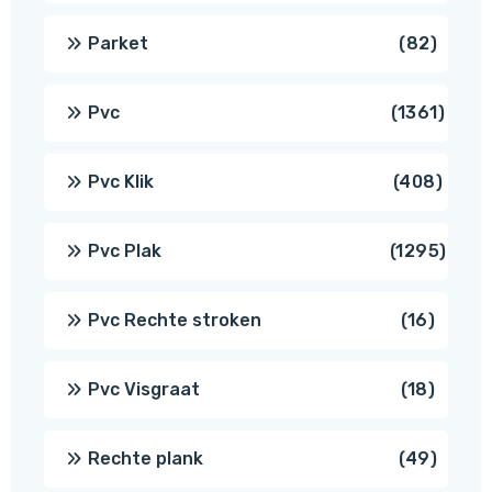
produ
82
Parket
82
produ
1361
Pvc
1361
produ
408
Pvc Klik
408
produ
1295
Pvc Plak
1295
prod
16
Pvc Rechte stroken
16
produc
18
Pvc Visgraat
18
produc
49
Rechte plank
49