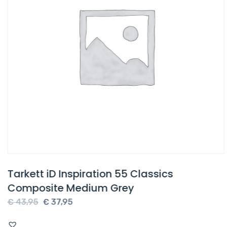
Tarkett iD Inspiration 55 Classics
Composite Medium Grey
Oorspronkelijke
Huidige
€
43,95
€
37,95
prijs
prijs