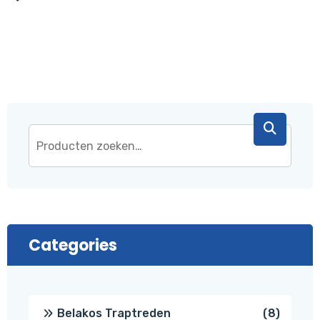
was:
is:
€ 43,95.
€ 37,95.
Categories
8
Belakos Traptreden
8