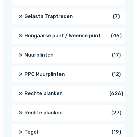
produc
7
Gelasta Traptreden
7
produc
46
Hongaarse punt / Weense punt
46
produ
17
Muurplinten
17
produc
12
PPC Muurplinten
12
produc
626
Rechte planken
626
produ
27
Rechte planken
27
produ
19
Tegel
19