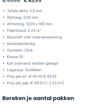
Oorspronkelijke
Huidige
€
49,95
€
43,95
prijs
prijs
Totale dikte: 2,5 mm
was:
is:
Slijtlaag: 0,55 mm
€ 49,95.
€ 43,95.
Afmeting: 1220 x 183 mm
Pakinhoud: 2.23 m²
Geschikt voor vloerverwarming
Waterbestendig
Systeem: Click
Klasse 33
Kan zwevend worden gelegd
Legwijze: Te klikken
Prijs per m²: € 49.95 € 43.95
Prijs per pak: € 98.01 (= 2.23 m²)
Bereken je aantal pakken