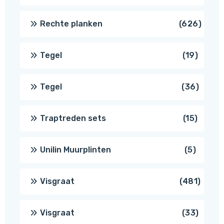
produ
626
Rechte planken
626
produ
19
Tegel
19
produc
36
Tegel
36
produ
15
Traptreden sets
15
produc
5
Unilin Muurplinten
5
produc
481
Visgraat
481
produ
33
Visgraat
33