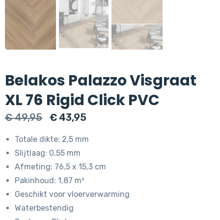
Belakos Palazzo Visgraat
XL 76 Rigid Click PVC
Oorspronkelijke
Huidige
€
49,95
€
43,95
prijs
prijs
Totale dikte: 2,5 mm
was:
is:
Slijtlaag: 0,55 mm
€ 49,95.
€ 43,95.
Afmeting: 76,5 x 15,3 cm
Pakinhoud: 1,87 m²
Geschikt voor vloerverwarming
Waterbestendig