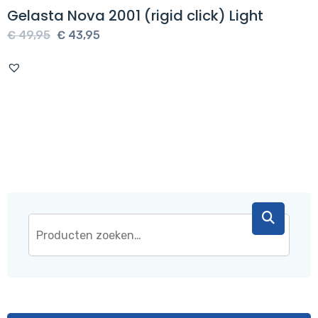
Gelasta Nova 2001 (rigid click) Light
Oorspronkelijke
Huidige
€
49,95
€
43,95
prijs
prijs
was:
is:
€ 49,95.
€ 43,95.