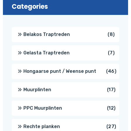
Categories
8
Belakos Traptreden
8
produc
7
Gelasta Traptreden
7
produc
46
Hongaarse punt / Weense punt
46
produ
17
Muurplinten
17
produc
12
PPC Muurplinten
12
produc
27
Rechte planken
27