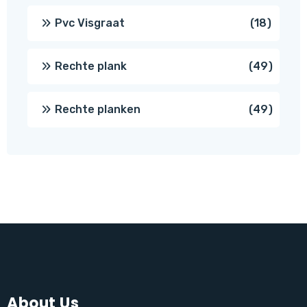
produc
18
Pvc Visgraat
18
produc
49
Rechte plank
49
produ
49
Rechte planken
49
produ
About Us