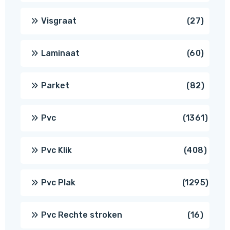
produ
27
Visgraat
27
produ
60
Laminaat
60
produ
82
Parket
82
produ
1361
Pvc
1361
produ
408
Pvc Klik
408
produ
1295
Pvc Plak
1295
prod
16
Pvc Rechte stroken
16