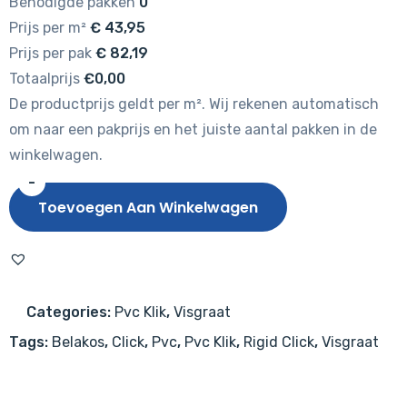
Benodigde pakken
0
Prijs per m²
€
43,95
Prijs per pak
€
82,19
Totaalprijs
€0,00
De productprijs geldt per m². Wij rekenen automatisch
om naar een pakprijs en het juiste aantal pakken in de
winkelwagen.
-
Belakos
Toevoegen Aan Winkelwagen
Palazzo
Visgraat
XL
76
Categories:
Pvc Klik
,
Visgraat
Rigid
Tags:
Belakos
,
Click
,
Pvc
,
Pvc Klik
,
Rigid Click
,
Visgraat
Click
PVC
aantal