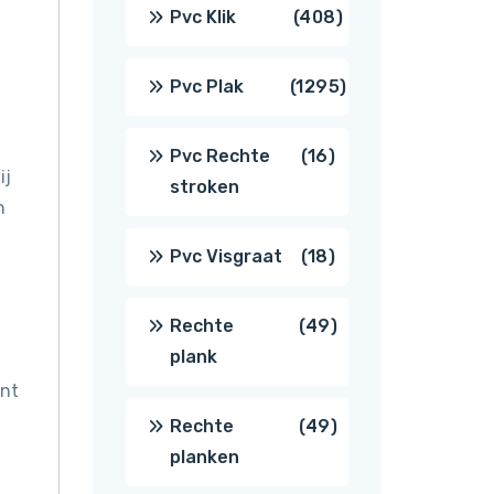
producten
408
Pvc Klik
408
producten
1295
Pvc Plak
1295
producten
16
Pvc Rechte
16
ij
stroken
n
producten
18
Pvc Visgraat
18
producten
49
Rechte
49
plank
producten
int
49
Rechte
49
planken
producten