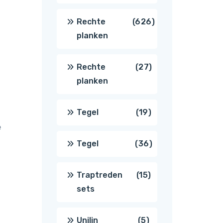
producten
626
Rechte
626
planken
producten
27
Rechte
27
planken
producten
19
Tegel
19
e
producten
36
Tegel
36
producten
15
Traptreden
15
sets
producten
5
Unilin
5