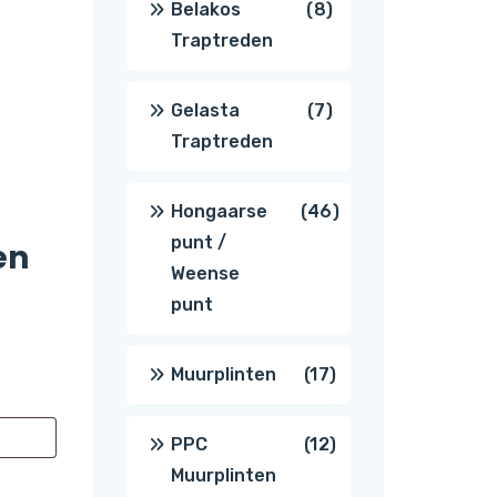
8
Belakos
8
Traptreden
producten
7
Gelasta
7
Traptreden
producten
46
Hongaarse
46
punt /
en
producten
Weense
punt
17
Muurplinten
17
producten
12
PPC
12
Muurplinten