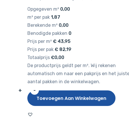
Opgegeven m²
0,00
m² per pak
1,87
Berekende m²
0,00
Benodigde pakken
0
Prijs per m²
€
43,95
Prijs per pak
€
82,19
Totaalprijs
€0,00
De productprijs geldt per m². Wij rekenen
automatisch om naar een pakprijs en het juist
aantal pakken in de winkelwagen.
+
-
Belakos
Toevoegen Aan Winkelwagen
Futuro
Visgraat
XL
51