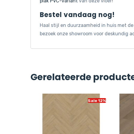
plak PVC-variant
van deze vloer!
Bestel vandaag nog!
Haal stijl en duurzaamheid in huis met de 
bezoek onze showroom voor deskundig adv
Gerelateerde product
Sale 12%
Sale 12%