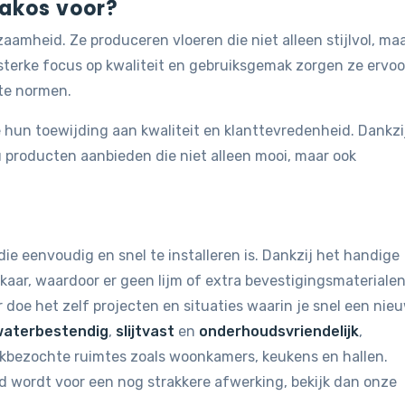
lakos voor?
amheid. Ze produceren vloeren die niet alleen stijlvol, ma
n sterke focus op kwaliteit en gebruiksgemak zorgen ze ervoo
te normen.
 hun toewijding aan kwaliteit en klanttevredenheid. Dankzi
 producten aanbieden die niet alleen mooi, maar ook
die eenvoudig en snel te installeren is. Dankzij het handige
lkaar, waardoor er geen lijm of extra bevestigingsmateriale
r doe het zelf projecten en situaties waarin je snel een nie
waterbestendig
,
slijtvast
en
onderhoudsvriendelijk
,
ukbezochte ruimtes zoals woonkamers, keukens en hallen.
jmd wordt voor een nog strakkere afwerking, bekijk dan onze