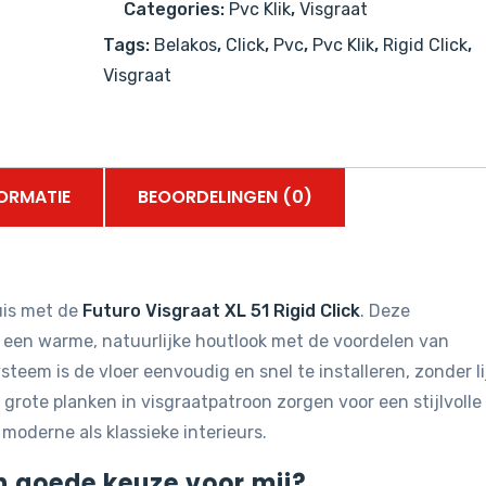
Categories:
Pvc Klik
,
Visgraat
Rigid
Tags:
Belakos
,
Click
,
Pvc
,
Pvc Klik
,
Rigid Click
,
Click
Visgraat
PVC
aantal
ORMATIE
BEOORDELINGEN (0)
uis met de
Futuro Visgraat XL 51 Rigid Click
. Deze
 een warme, natuurlijke houtlook met de voordelen van
steem is de vloer eenvoudig en snel te installeren, zonder l
 grote planken in visgraatpatroon zorgen voor een stijlvolle
 moderne als klassieke interieurs.
n goede keuze voor mij?