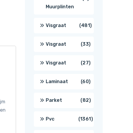
Muurplinten
producten
481
Visgraat
481
producten
33
Visgraat
33
producten
27
Visgraat
27
producten
60
Laminaat
60
producten
82
Parket
82
ijm
 en
producten
1361
Pvc
1361