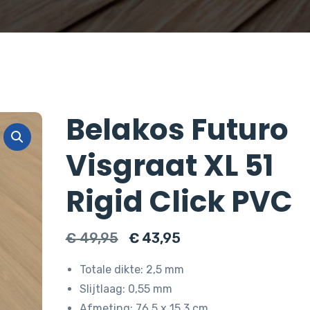
Belakos Futuro
Visgraat XL 51
Rigid Click PVC
Oorspronkelijke
Huidige
€
49,95
€
43,95
prijs
prijs
Totale dikte: 2,5 mm
was:
is:
Slijtlaag: 0,55 mm
€ 49,95.
€ 43,95.
Afmeting: 76,5 x 15,3 cm