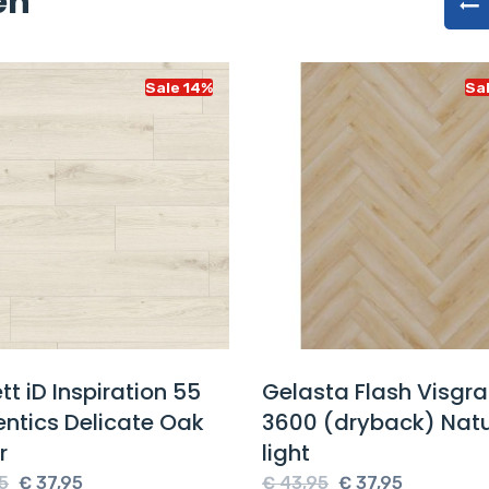
en
Sale 14%
Sa
tt iD Inspiration 55
Gelasta Flash Visgr
ntics Delicate Oak
3600 (dryback) Natu
r
light
Oorspronkelijke
Huidige
Oorspronkelijke
Huidige
5
€
37,95
€
43,95
€
37,95