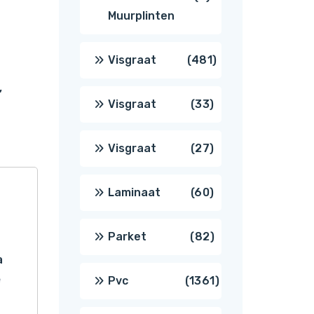
Muurplinten
producten
481
Visgraat
481
,
producten
33
Visgraat
33
producten
27
Visgraat
27
producten
60
Laminaat
60
producten
82
Parket
82
a
producten
e
1361
Pvc
1361