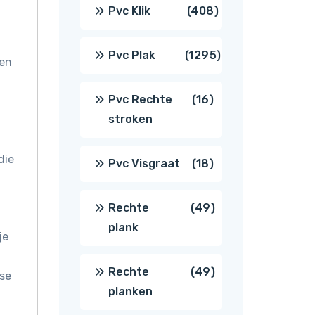
producten
408
Pvc Klik
408
producten
1295
Pvc Plak
1295
 en
producten
16
Pvc Rechte
16
stroken
producten
die
18
Pvc Visgraat
18
producten
49
Rechte
49
plank
je
producten
49
Rechte
49
ese
planken
producten