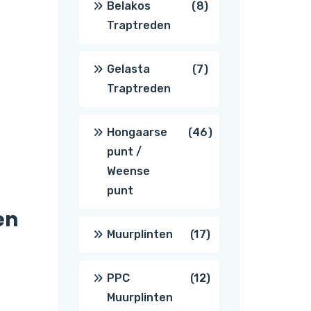
8
Belakos
8
Traptreden
producten
7
Gelasta
7
Traptreden
producten
46
Hongaarse
46
punt /
producten
Weense
punt
en
17
Muurplinten
17
producten
12
PPC
12
Muurplinten