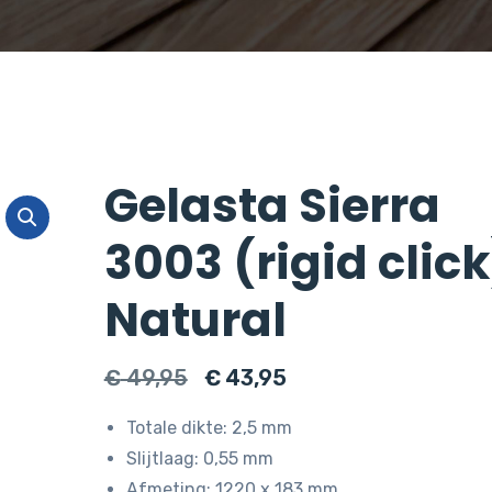
Gelasta Sierra
3003 (rigid click
Natural
Oorspronkelijke
Huidige
€
49,95
€
43,95
prijs
prijs
Totale dikte: 2,5 mm
was:
is:
Slijtlaag: 0,55 mm
€ 49,95.
€ 43,95.
Afmeting: 1220 x 183 mm