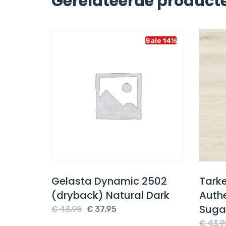
Gerelateerde product
Sale 14%
Sale 14%
1
Gelasta Dynamic 2502
Tarke
m Oak
(dryback) Natural Dark
Authe
Suga
Oorspronkelijke
Huidige
€
43,95
€
37,95
e
prijs
prijs
€
43,9