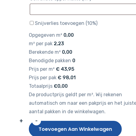
Snijverlies toevoegen (10%)
Opgegeven m²
0,00
m² per pak
2,23
Berekende m²
0,00
Benodigde pakken
0
Prijs per m²
€
43,95
Prijs per pak
€
98,01
Totaalprijs
€0,00
De productprijs geldt per m². Wij rekenen
automatisch om naar een pakprijs en het juist
aantal pakken in de winkelwagen.
+
-
Gelasta
Toevoegen Aan Winkelwagen
Sierra