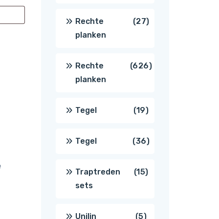
producten
27
Rechte
27
planken
producten
626
Rechte
626
planken
producten
19
Tegel
19
producten
36
Tegel
36
e
producten
15
Traptreden
15
sets
producten
5
Unilin
5