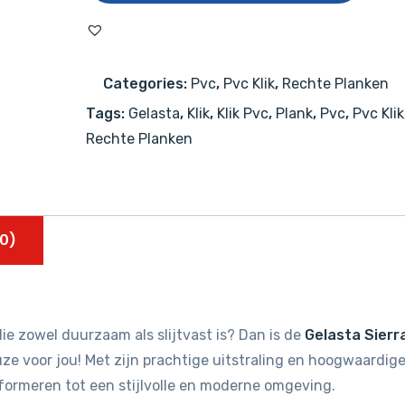
3003
(rigid
click)
Categories:
Pvc
,
Pvc Klik
,
Rechte Planken
Natural
Tags:
Gelasta
,
Klik
,
Klik Pvc
,
Plank
,
Pvc
,
Pvc Klik
aantal
Rechte Planken
0)
ie zowel duurzaam als slijtvast is? Dan is de
Gelasta Sierr
ze voor jou! Met zijn prachtige uitstraling en hoogwaardig
sformeren tot een stijlvolle en moderne omgeving.