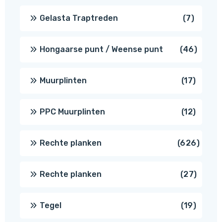
produc
7
Gelasta Traptreden
7
produc
46
Hongaarse punt / Weense punt
46
produ
17
Muurplinten
17
produc
12
PPC Muurplinten
12
produc
626
Rechte planken
626
produ
27
Rechte planken
27
produ
19
Tegel
19