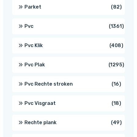
produ
82
Parket
82
produ
1361
Pvc
1361
produ
408
Pvc Klik
408
produ
1295
Pvc Plak
1295
prod
16
Pvc Rechte stroken
16
produc
18
Pvc Visgraat
18
produc
49
Rechte plank
49