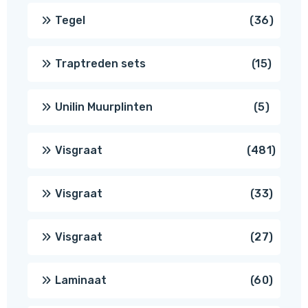
produc
36
Tegel
36
produ
15
Traptreden sets
15
produc
5
Unilin Muurplinten
5
produc
481
Visgraat
481
produ
33
Visgraat
33
produ
27
Visgraat
27
produ
60
Laminaat
60