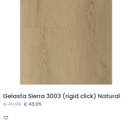
Gelasta Sierra 3003 (rigid click) Natural
Oorspronkelijke
Huidige
€
49,95
€
43,95
prijs
prijs
was:
is:
€ 49,95.
€ 43,95.