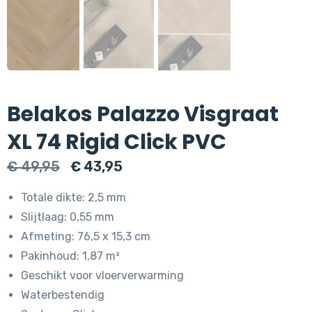
Belakos Palazzo Visgraat
XL 74 Rigid Click PVC
Oorspronkelijke
Huidige
€
49,95
€
43,95
prijs
prijs
Totale dikte: 2,5 mm
was:
is:
Slijtlaag: 0,55 mm
€ 49,95.
€ 43,95.
Afmeting: 76,5 x 15,3 cm
Pakinhoud: 1,87 m²
Geschikt voor vloerverwarming
Waterbestendig