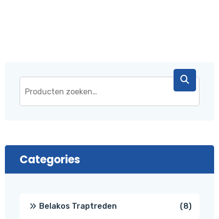
Categories
8
Belakos Traptreden
8