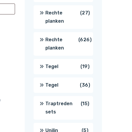
producten
27
Rechte
27
planken
producten
626
Rechte
626
planken
producten
19
Tegel
19
producten
36
Tegel
36
e
producten
15
Traptreden
15
sets
producten
5
Unilin
5