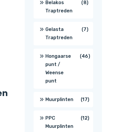
8
Belakos
8
Traptreden
producten
7
Gelasta
7
Traptreden
producten
46
Hongaarse
46
punt /
producten
Weense
punt
en
17
Muurplinten
17
producten
12
PPC
12
Muurplinten