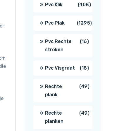
producten
408
Pvc Klik
408
producten
1295
Pvc Plak
1295
er
producten
16
Pvc Rechte
16
stroken
producten
 om
die
18
Pvc Visgraat
18
producten
49
Rechte
49
plank
je
producten
49
Rechte
49
planken
producten