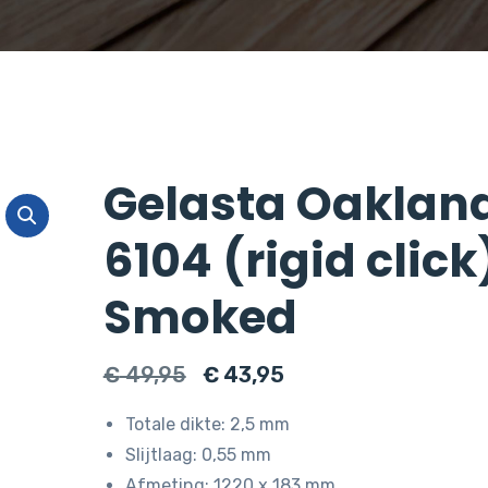
Gelasta Oaklan
6104 (rigid click
Smoked
Oorspronkelijke
Huidige
€
49,95
€
43,95
prijs
prijs
Totale dikte: 2,5 mm
was:
is:
Slijtlaag: 0,55 mm
€ 49,95.
€ 43,95.
Afmeting: 1220 x 183 mm