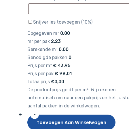
Snijverlies toevoegen (10%)
Opgegeven m²
0,00
m² per pak
2,23
Berekende m²
0,00
Benodigde pakken
0
Prijs per m²
€
43,95
Prijs per pak
€
98,01
Totaalprijs
€0,00
De productprijs geldt per m². Wij rekenen
automatisch om naar een pakprijs en het juist
aantal pakken in de winkelwagen.
+
-
Gelasta
Toevoegen Aan Winkelwagen
Oakland