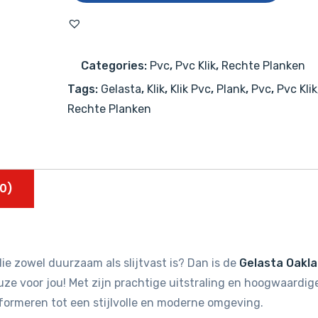
6104
(rigid
click)
Categories:
Pvc
,
Pvc Klik
,
Rechte Planken
Smoked
Tags:
Gelasta
,
Klik
,
Klik Pvc
,
Plank
,
Pvc
,
Pvc Klik
aantal
Rechte Planken
0)
ie zowel duurzaam als slijtvast is? Dan is de
Gelasta Oakl
ze voor jou! Met zijn prachtige uitstraling en hoogwaardig
sformeren tot een stijlvolle en moderne omgeving.