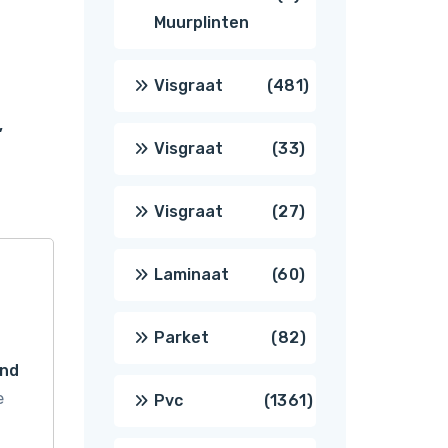
Muurplinten
producten
481
Visgraat
481
,
producten
33
Visgraat
33
producten
27
Visgraat
27
producten
60
Laminaat
60
producten
82
Parket
82
and
producten
e
1361
Pvc
1361