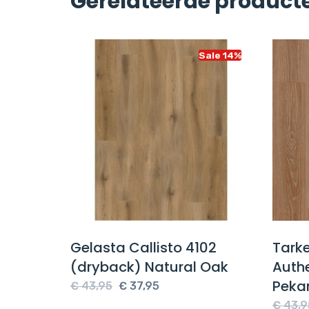
Gerelateerde product
Sale 14%
Sale 14%
on 55
Gelasta Callisto 4102
Tarke
ak
(dryback) Natural Oak
Authe
Peka
Oorspronkelijke
Huidige
€
43,95
€
37,95
e
prijs
prijs
€
43,9