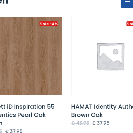
en
Sale 14%
Sa
tt iD Inspiration 55
HAMAT Identity Auth
ntics Pearl Oak
Brown Oak
n
Oorspronkelijke
Huidige
€
43,95
€
37,95
Oorspronkelijke
Huidige
prijs
prijs
5
€
37,95