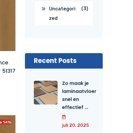
(3)
Uncategori
zed
Recent Posts
nce
 51317
Zo maak je
laminaatvloer
snel en
effectief ...
e 14%
juli 20, 2025