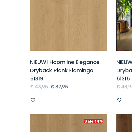
NIEUW! Hoomline Elegance
NIEUW
Dryback Plank Flamingo
Dryba
51319
51315
Oorspronkelijke
Huidige
€
43,95
€
37,95
€
43,9
prijs
prijs
was:
is:
€ 43,95.
€ 37,95.
Sale 14%