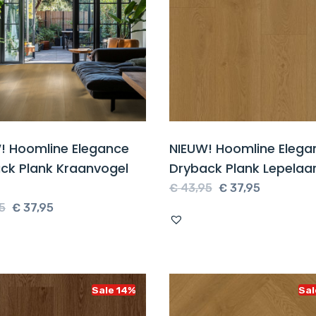
! Hoomline Elegance
NIEUW! Hoomline Elega
ck Plank Kraanvogel
Dryback Plank Lepelaar
Oorspronkelijke
Huidige
€
43,95
€
37,95
Oorspronkelijke
Huidige
prijs
prijs
5
€
37,95
prijs
prijs
was:
is:
was:
is:
€ 43,95.
€ 37,95.
€ 43,95.
€ 37,95.
Sale 14%
Sal