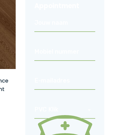
Appointment
nce
nt