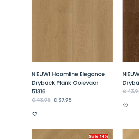
NIEUW! Hoomline Elegance
NIEUW
Dryback Plank Ooievaar
Dryba
51316
€
43,9
Oorspronkelijke
Huidige
€
43,95
€
37,95
prijs
prijs
was:
is:
€ 43,95.
€ 37,95.
Sale 14%