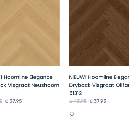
! Hoomline Elegance
NIEUW! Hoomline Elega
ck Visgraat Neushoorn
Dryback Visgraat Olifa
51312
Oorspronkelijke
Huidige
Oorspronkelijke
Huidige
5
€
37,95
€
43,95
€
37,95
prijs
prijs
prijs
prijs
was:
is:
was:
is:
€ 43,95.
€ 37,95.
€ 43,95.
€ 37,95.