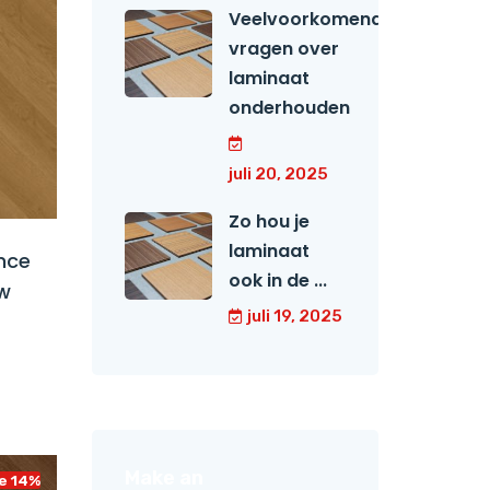
Veelvoorkomende
vragen over
laminaat
onderhouden
juli 20, 2025
Zo hou je
laminaat
nce
ook in de ...
w
juli 19, 2025
Make an
e 14%