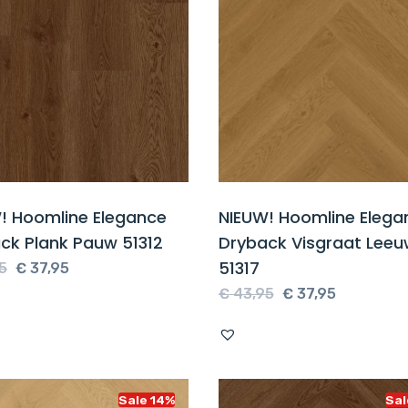
! Hoomline Elegance
NIEUW! Hoomline Elega
ck Plank Pauw 51312
Dryback Visgraat Leeu
51317
Oorspronkelijke
Huidige
5
€
37,95
prijs
prijs
Oorspronkelijke
Huidige
€
43,95
€
37,95
was:
is:
prijs
prijs
€ 43,95.
€ 37,95.
was:
is:
€ 43,95.
€ 37,95.
Sale 14%
Sal