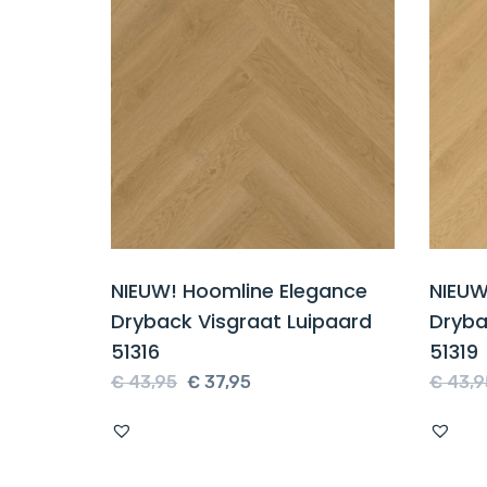
NIEUW! Hoomline Elegance
NIEUW
Dryback Visgraat Luipaard
Dryba
51316
51319
Oorspronkelijke
Huidige
€
43,95
€
37,95
€
43,9
prijs
prijs
was:
is:
€ 43,95.
€ 37,95.