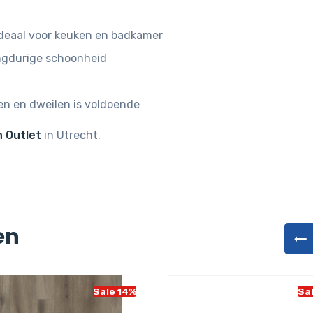
deaal voor keuken en badkamer
angdurige schoonheid
n en dweilen is voldoende
 Outlet
in Utrecht.
en
Sale 14%
Sa