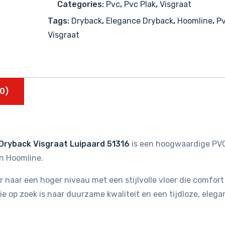
Categories:
Pvc
,
Pvc Plak
,
Visgraat
aantal
Tags:
Dryback
,
Elegance Dryback
,
Hoomline
,
P
Visgraat
0)
Dryback Visgraat Luipaard 51316
is een hoogwaardige PV
an Hoomline.
r naar een hoger niveau met een stijlvolle vloer die comfort
ie op zoek is naar duurzame kwaliteit en een tijdloze, elega