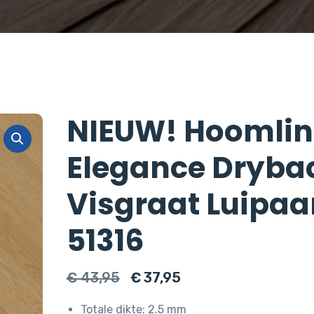
NIEUW! Hoomlin
Elegance Dryba
Visgraat Luipaa
51316
Oorspronkelijke
Huidige
€
43,95
€
37,95
prijs
prijs
Totale dikte: 2.5 mm