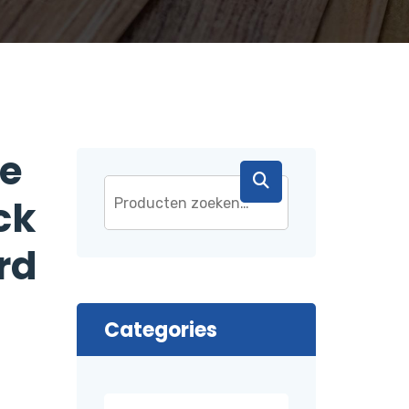
e
ck
rd
Categories