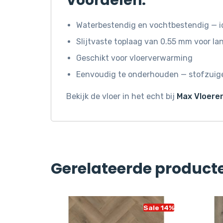
Voordelen:
Waterbestendig en vochtbestendig — i
Slijtvaste toplaag van 0.55 mm voor l
Geschikt voor vloerverwarming
Eenvoudig te onderhouden — stofzuige
Bekijk de vloer in het echt bij
Max Vloeren
Gerelateerde product
Sale 14%
Sale 14%