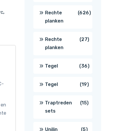
producten
vc
,
626
Rechte
626
planken
producten
27
Rechte
27
planken
producten
36
Tegel
36
producten
C-
19
Tegel
19
producten
15
Traptreden
15
 en
sets
nte
producten
5
Unilin
5