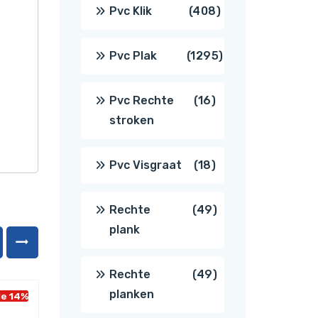
producten
408
Pvc Klik
408
producten
1295
Pvc Plak
1295
producten
16
Pvc Rechte
16
stroken
producten
18
Pvc Visgraat
18
producten
49
Rechte
49
plank
producten
49
Rechte
49
planken
le 14%
Sale 14%
producten