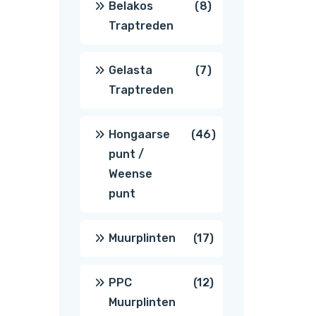
8
Belakos
8
Traptreden
producten
7
Gelasta
7
Traptreden
producten
46
Hongaarse
46
punt /
producten
Weense
punt
17
Muurplinten
17
producten
12
PPC
12
Muurplinten