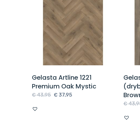
isgraat
Gelasta Artline 1221
Gelas
tural
Premium Oak Mystic
(dry
Brow
Oorspronkelijke
Huidige
€
43,95
€
37,95
e
prijs
prijs
€
43,9
was:
is:
€ 43,95.
€ 37,95.