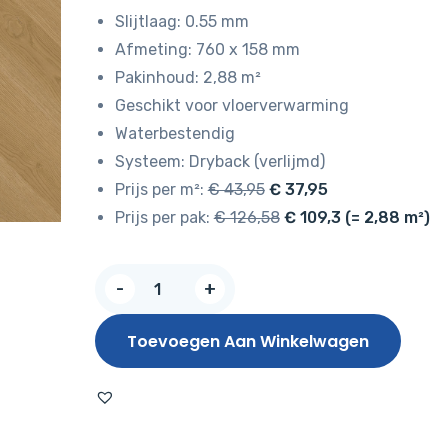
was:
is:
Slijtlaag: 0.55 mm
€ 43,95.
€ 37,95.
Afmeting: 760 x 158 mm
Pakinhoud: 2,88 m²
Geschikt voor vloerverwarming
Waterbestendig
Systeem: Dryback (verlijmd)
Prijs per m²:
€ 43,95
€ 37,95
Prijs per pak:
€ 126,58
€ 109,3 (= 2,88 m²)
NIEUW!
-
+
Hoomline
Elegance
Toevoegen Aan Winkelwagen
Dryback
Visgraat
Luipaard
51316