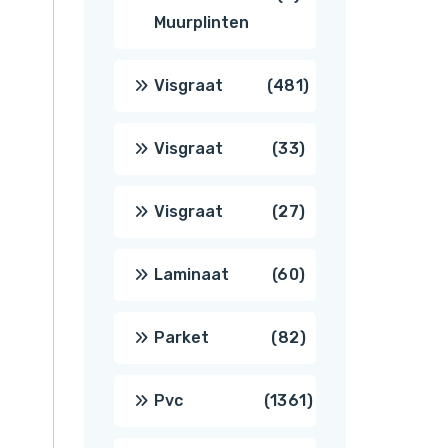
Muurplinten
producten
481
Visgraat
481
producten
33
Visgraat
33
producten
27
Visgraat
27
producten
60
Laminaat
60
producten
82
Parket
82
producten
1361
Pvc
1361