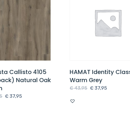
ta Callisto 4105
HAMAT Identity Clas
back) Natural Oak
Warm Grey
n
Oorspronkelijke
Huidige
€
43,95
€
37,95
Oorspronkelijke
Huidige
prijs
prijs
5
€
37,95
prijs
prijs
was:
is:
was:
is:
€ 43,95.
€ 37,95.
€ 43,95.
€ 37,95.