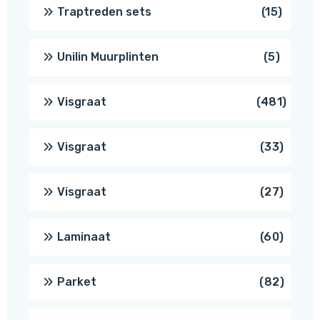
produ
15
Traptreden sets
15
produc
5
Unilin Muurplinten
5
produc
481
Visgraat
481
produ
33
Visgraat
33
produ
27
Visgraat
27
produ
60
Laminaat
60
produ
82
Parket
82
produ