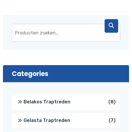
Categories
8
Belakos Traptreden
8
produc
7
Gelasta Traptreden
7