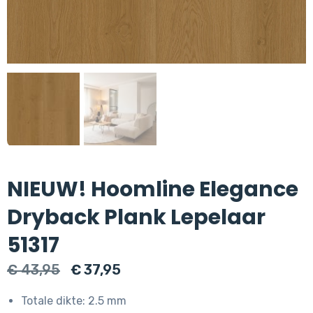
NIEUW! Hoomline Elegance
Dryback Plank Lepelaar
51317
Oorspronkelijke
Huidige
€
43,95
€
37,95
prijs
prijs
Totale dikte: 2.5 mm
was:
is: