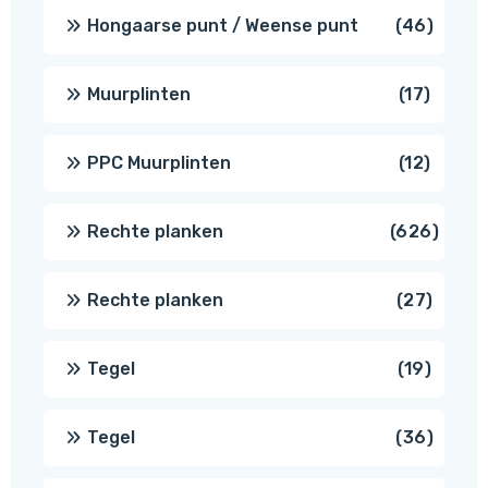
produc
46
Hongaarse punt / Weense punt
46
produ
17
Muurplinten
17
produc
12
PPC Muurplinten
12
produc
626
Rechte planken
626
produ
27
Rechte planken
27
produ
19
Tegel
19
produc
36
Tegel
36