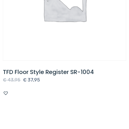
TFD Floor Style Register SR-1004
Oorspronkelijke
Huidige
€
43,95
€
37,95
prijs
prijs
was:
is:
€ 43,95.
€ 37,95.