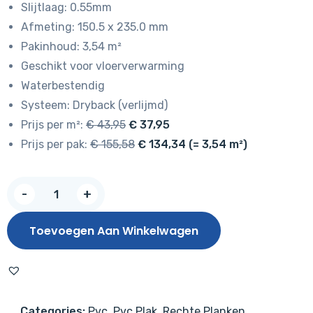
Slijtlaag: 0.55mm
€ 43,95.
€ 37,95.
Afmeting: 150.5 x 235.0 mm
Pakinhoud: 3,54 m²
Geschikt voor vloerverwarming
Waterbestendig
Systeem: Dryback (verlijmd)
Prijs per m²:
€ 43,95
€ 37,95
Prijs per pak:
€ 155,58
€ 134,34 (= 3,54 m²)
NIEUW!
-
+
Hoomline
Elegance
Toevoegen Aan Winkelwagen
Dryback
Plank
Lepelaar
51317
Categories:
Pvc
,
Pvc Plak
,
Rechte Planken