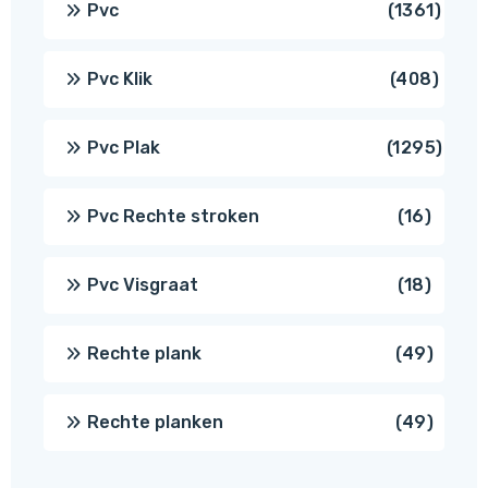
1361
Pvc
1361
produ
408
Pvc Klik
408
produ
1295
Pvc Plak
1295
prod
16
Pvc Rechte stroken
16
produc
18
Pvc Visgraat
18
produc
49
Rechte plank
49
produ
49
Rechte planken
49
produ