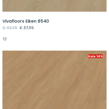
Vivafloors Eiken 8540
Oorspronkelijke
Huidige
€
43,95
€
37,95
prijs
prijs
was:
is:
€ 43,95.
€ 37,95.
Sale 14%