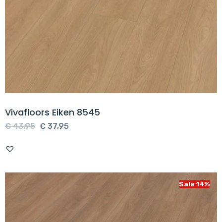
Vivafloors Eiken 8545
Oorspronkelijke
Huidige
€
43,95
€
37,95
prijs
prijs
was:
is:
€ 43,95.
€ 37,95.
Sale 14%