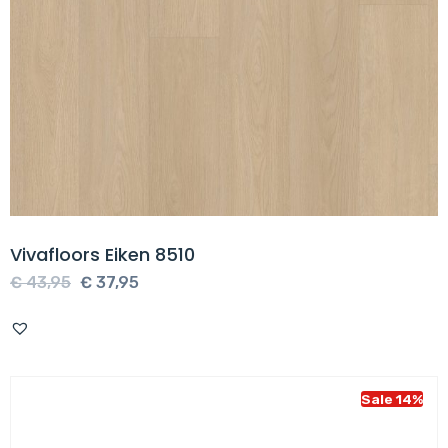
Vivafloors Eiken 8510
Oorspronkelijke
Huidige
€
43,95
€
37,95
prijs
prijs
was:
is:
€ 43,95.
€ 37,95.
Sale 14%