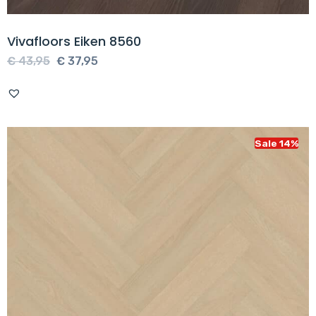
Vivafloors Eiken 8560
Oorspronkelijke
Huidige
€
43,95
€
37,95
prijs
prijs
was:
is:
€ 43,95.
€ 37,95.
Sale 14%