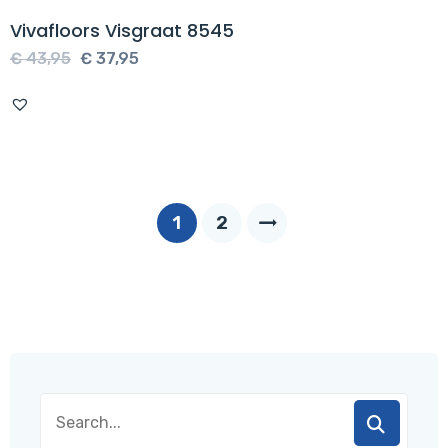
Vivafloors Visgraat 8545
Oorspronkelijke
Huidige
€
43,95
€
37,95
prijs
prijs
was:
is:
€ 43,95.
€ 37,95.
1
2