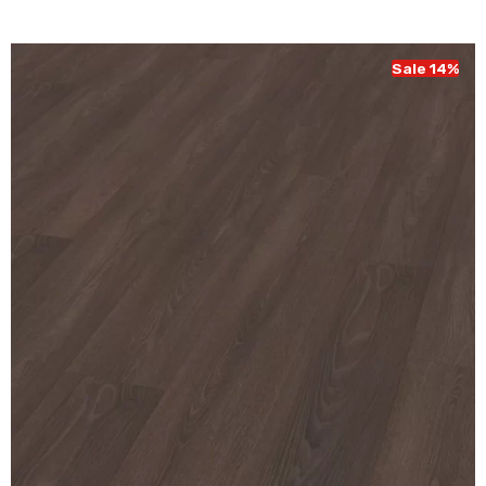
was:
is:
€ 43,95.
€ 37,95.
Sale 14%