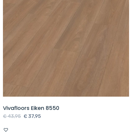
Vivafloors Eiken 8550
Oorspronkelijke
Huidige
€
43,95
€
37,95
prijs
prijs