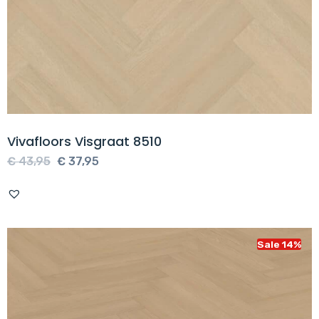
Vivafloors Visgraat 8510
Oorspronkelijke
Huidige
€
43,95
€
37,95
prijs
prijs
was:
is:
€ 43,95.
€ 37,95.
Sale 14%