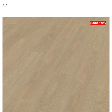
prijs
prijs
was:
is:
€ 43,95.
€ 37,95.
Sale 14%