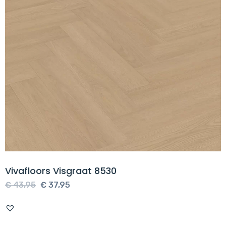
Vivafloors Visgraat 8530
Oorspronkelijke
Huidige
€
43,95
€
37,95
prijs
prijs
was:
is: