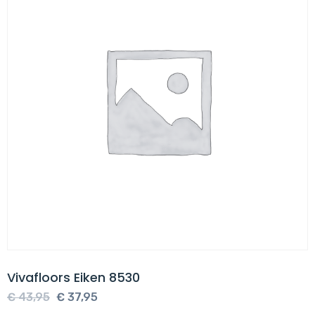
Vivafloors Eiken 8530
Oorspronkelijke
Huidige
€
43,95
€
37,95