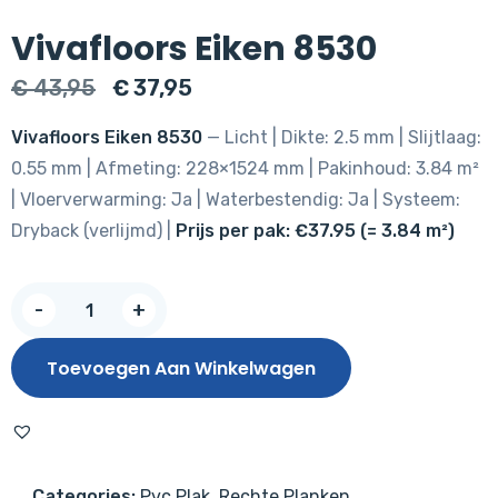
Vivafloors Eiken 8530
Oorspronkelijke
Huidige
€
43,95
€
37,95
prijs
prijs
Vivafloors Eiken 8530
— Licht | Dikte: 2.5 mm | Slijtlaag:
was:
is:
0.55 mm | Afmeting: 228×1524 mm | Pakinhoud: 3.84 m²
€ 43,95.
€ 37,95.
| Vloerverwarming: Ja | Waterbestendig: Ja | Systeem:
Dryback (verlijmd) |
Prijs per pak: €37.95 (= 3.84 m²)
Vivafloors
-
+
Eiken
8530
Toevoegen Aan Winkelwagen
aantal
Categories:
Pvc Plak
,
Rechte Planken