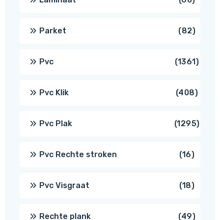
produ
82
Parket
82
produ
1361
Pvc
1361
produ
408
Pvc Klik
408
produ
1295
Pvc Plak
1295
prod
16
Pvc Rechte stroken
16
produc
18
Pvc Visgraat
18
produc
49
Rechte plank
49