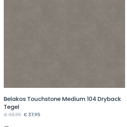
Belakos Touchstone Medium 104 Dryback
Tegel
Oorspronkelijke
Huidige
€
43,95
€
37,95
prijs
prijs