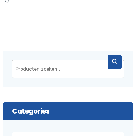
was:
is:
€ 43,95.
€ 37,95.
Categories