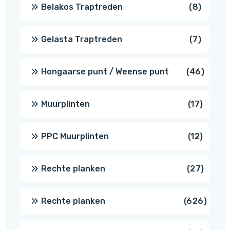
8
Belakos Traptreden
8
produc
7
Gelasta Traptreden
7
produc
46
Hongaarse punt / Weense punt
46
produ
17
Muurplinten
17
produc
12
PPC Muurplinten
12
produc
27
Rechte planken
27
produ
626
Rechte planken
626
produ