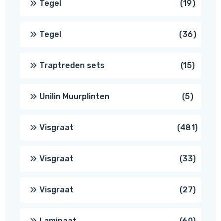
19
Tegel
19
produc
36
Tegel
36
produ
15
Traptreden sets
15
produc
5
Unilin Muurplinten
5
produc
481
Visgraat
481
produ
33
Visgraat
33
produ
27
Visgraat
27
produ
60
Laminaat
60