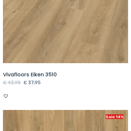
Vivafloors Eiken 3510
Oorspronkelijke
Huidige
€
43,95
€
37,95
prijs
prijs
was:
is:
€ 43,95.
€ 37,95.
Sale 14%