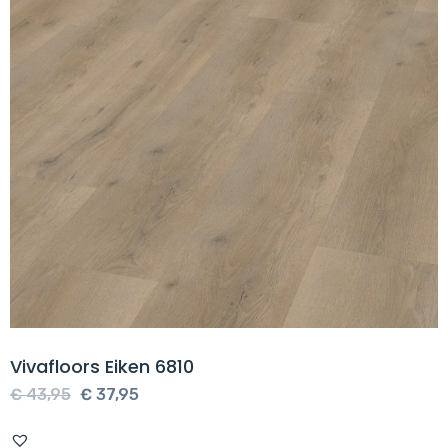
Vivafloors Eiken 6810
Oorspronkelijke
Huidige
€
43,95
€
37,95
prijs
prijs