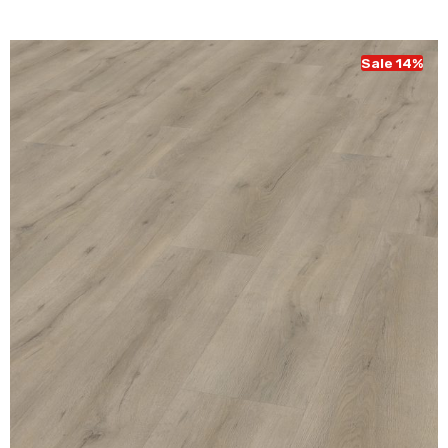
was:
is:
€ 43,95.
€ 37,95.
Sale 14%