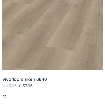
Vivafloors Eiken 6840
Oorspronkelijke
Huidige
€
43,95
€
37,95
prijs
prijs
was:
is: