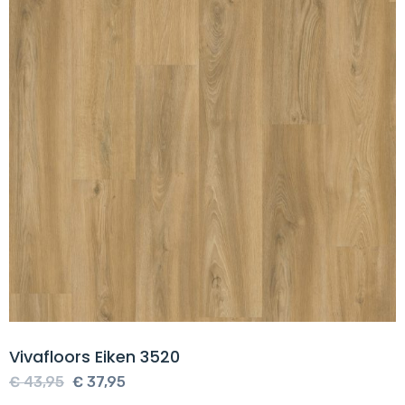
Vivafloors Eiken 3520
Oorspronkelijke
Huidige
€
43,95
€
37,95