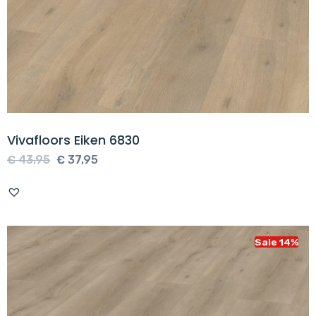
Vivafloors Eiken 6830
Oorspronkelijke
Huidige
€
43,95
€
37,95
prijs
prijs
was:
is:
€ 43,95.
€ 37,95.
Sale 14%