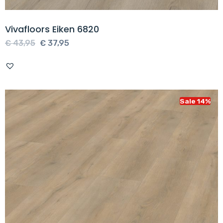
Vivafloors Eiken 6820
Oorspronkelijke
Huidige
€
43,95
€
37,95
prijs
prijs
was:
is:
€ 43,95.
€ 37,95.
Sale 14%