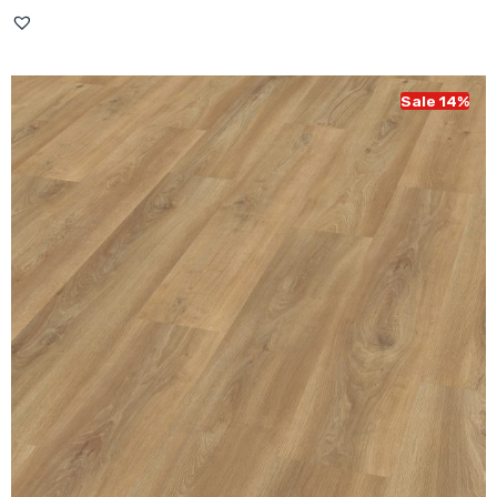
prijs
prijs
was:
is:
€ 43,95.
€ 37,95.
Sale 14%