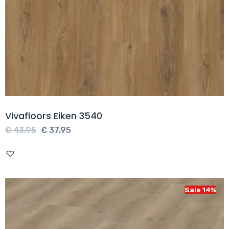
Vivafloors Eiken 3540
Oorspronkelijke
Huidige
€
43,95
€
37,95
prijs
prijs
was:
is:
€ 43,95.
€ 37,95.
Sale 14%