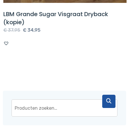
LBM Grande Sugar Visgraat Dryback
(kopie)
Oorspronkelijke
Huidige
€
37,95
€
34,95
prijs
prijs
was:
is:
€ 37,95.
€ 34,95.