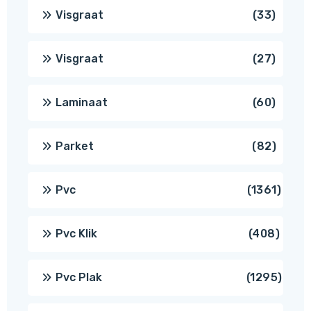
produ
33
Visgraat
33
produ
27
Visgraat
27
produ
60
Laminaat
60
produ
82
Parket
82
produ
1361
Pvc
1361
produ
408
Pvc Klik
408
produ
1295
Pvc Plak
1295