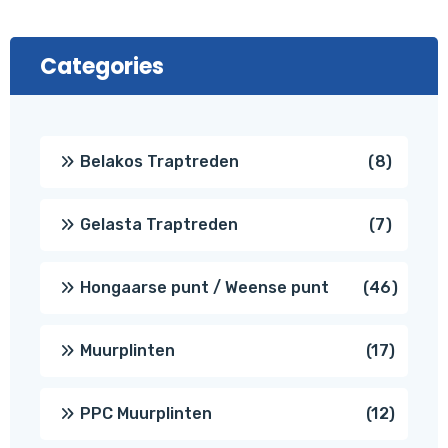
Categories
8
Belakos Traptreden
8
produc
7
Gelasta Traptreden
7
produc
46
Hongaarse punt / Weense punt
46
produ
17
Muurplinten
17
produc
12
PPC Muurplinten
12