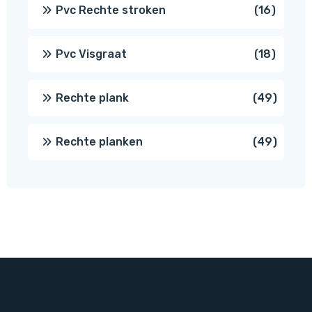
prod
16
Pvc Rechte stroken
16
produc
18
Pvc Visgraat
18
produc
49
Rechte plank
49
produ
49
Rechte planken
49
produ