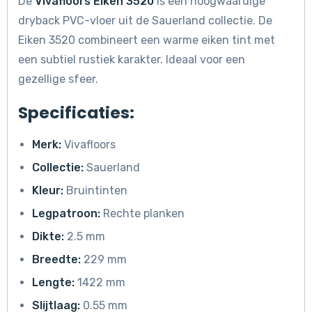
De
Vivafloors Eiken 3520
is een hoogwaardige
dryback PVC-vloer uit de Sauerland collectie. De
Eiken 3520 combineert een warme eiken tint met
een subtiel rustiek karakter. Ideaal voor een
gezellige sfeer.
Specificaties:
Merk:
Vivafloors
Collectie:
Sauerland
Kleur:
Bruintinten
Legpatroon:
Rechte planken
Dikte:
2.5 mm
Breedte:
229 mm
Lengte:
1422 mm
Slijtlaag:
0.55 mm