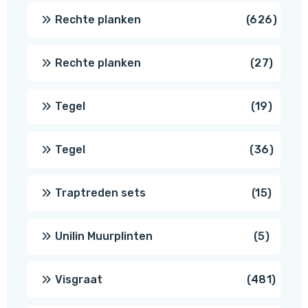
produc
626
Rechte planken
626
produ
27
Rechte planken
27
produ
19
Tegel
19
produc
36
Tegel
36
produ
15
Traptreden sets
15
produc
5
Unilin Muurplinten
5
produc
481
Visgraat
481