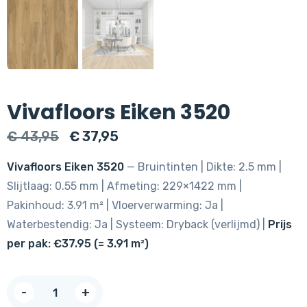
Vivafloors Eiken 3520
Oorspronkelijke
Huidige
€
43,95
€
37,95
prijs
prijs
Vivafloors Eiken 3520
— Bruintinten | Dikte: 2.5 mm |
was:
is:
Slijtlaag: 0.55 mm | Afmeting: 229×1422 mm |
€ 43,95.
€ 37,95.
Pakinhoud: 3.91 m² | Vloerverwarming: Ja |
Waterbestendig: Ja | Systeem: Dryback (verlijmd) |
Prijs
per pak: €37.95 (= 3.91 m²)
Vivafloors
-
+
Eiken