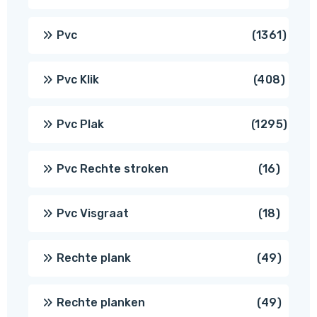
produ
1361
Pvc
1361
produ
408
Pvc Klik
408
produ
1295
Pvc Plak
1295
prod
16
Pvc Rechte stroken
16
produc
18
Pvc Visgraat
18
produc
49
Rechte plank
49
produ
49
Rechte planken
49