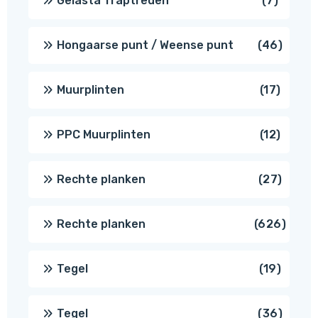
Gelasta Traptreden
7
produc
46
Hongaarse punt / Weense punt
46
produ
17
Muurplinten
17
produc
12
PPC Muurplinten
12
produc
27
Rechte planken
27
produ
626
Rechte planken
626
produ
19
Tegel
19
produc
36
Tegel
36