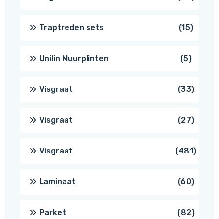
produ
15
Traptreden sets
15
produc
5
Unilin Muurplinten
5
produc
33
Visgraat
33
produ
27
Visgraat
27
produ
481
Visgraat
481
produ
60
Laminaat
60
produ
82
Parket
82