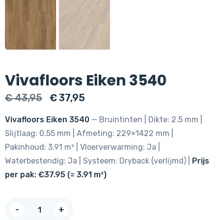
Vivafloors Eiken 3540
Oorspronkelijke
Huidige
€
43,95
€
37,95
prijs
prijs
Vivafloors Eiken 3540
— Bruintinten | Dikte: 2.5 mm |
was:
is:
Slijtlaag: 0.55 mm | Afmeting: 229×1422 mm |
€ 43,95.
€ 37,95.
Pakinhoud: 3.91 m² | Vloerverwarming: Ja |
Waterbestendig: Ja | Systeem: Dryback (verlijmd) |
Prijs
per pak: €37.95 (= 3.91 m²)
Vivafloors
-
+
Eiken