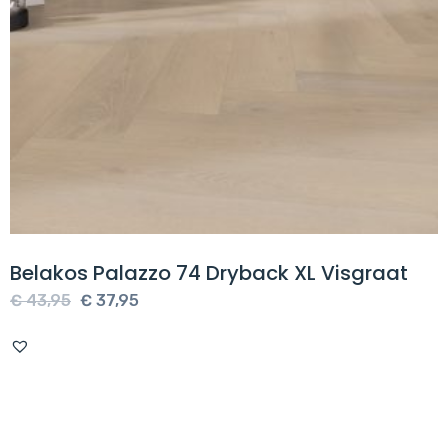
Belakos Palazzo 74 Dryback XL Visgraat
Oorspronkelijke
Huidige
€
43,95
€
37,95
prijs
prijs
was:
is:
€ 43,95.
€ 37,95.