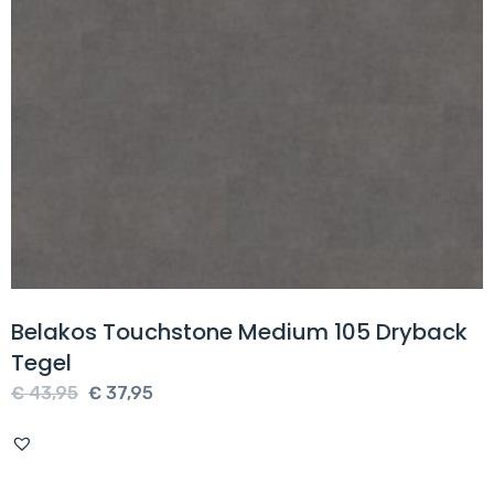
Belakos Touchstone Medium 105 Dryback
Tegel
Oorspronkelijke
Huidige
€
43,95
€
37,95
prijs
prijs
was:
is:
€ 43,95.
€ 37,95.