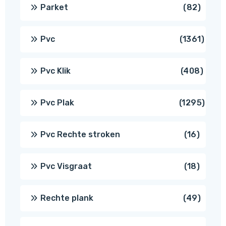
produ
82
Parket
82
produ
1361
Pvc
1361
produ
408
Pvc Klik
408
produ
1295
Pvc Plak
1295
prod
16
Pvc Rechte stroken
16
produc
18
Pvc Visgraat
18
produc
49
Rechte plank
49
produ