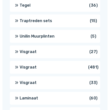
produc
36
Tegel
36
produ
15
Traptreden sets
15
produc
5
Unilin Muurplinten
5
produc
27
Visgraat
27
produ
481
Visgraat
481
produ
33
Visgraat
33
produ
60
Laminaat
60