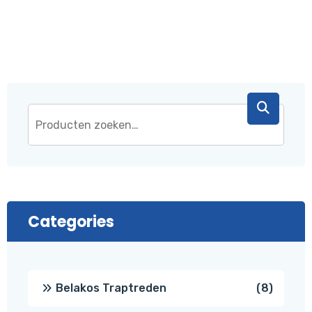
Categories
8
Belakos Traptreden
8