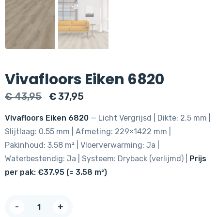
Vivafloors Eiken 6820
Oorspronkelijke
Huidige
€
43,95
€
37,95
prijs
prijs
Vivafloors Eiken 6820
— Licht Vergrijsd | Dikte: 2.5 mm |
was:
is:
Slijtlaag: 0.55 mm | Afmeting: 229×1422 mm |
€ 43,95.
€ 37,95.
Pakinhoud: 3.58 m² | Vloerverwarming: Ja |
Waterbestendig: Ja | Systeem: Dryback (verlijmd) |
Prijs
per pak: €37.95 (= 3.58 m²)
Vivafloors
-
+
Eiken