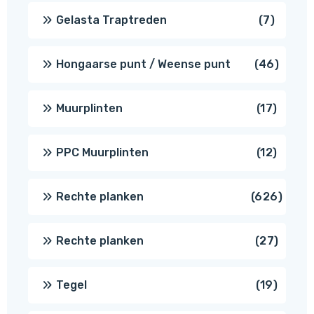
produc
7
Gelasta Traptreden
7
produc
46
Hongaarse punt / Weense punt
46
produ
17
Muurplinten
17
produc
12
PPC Muurplinten
12
produc
626
Rechte planken
626
produ
27
Rechte planken
27
produ
19
Tegel
19