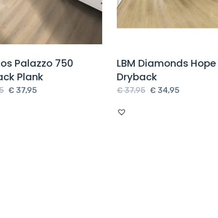
kos Palazzo 750
LBM Diamonds Hope 
ack Plank
Dryback
Oorspronkelijke
Huidige
Oorspronkelijke
Huidige
5
€
37,95
€
37,95
€
34,95
prijs
prijs
prijs
prijs
was:
is:
was:
is:
€ 43,95.
€ 37,95.
€ 37,95.
€ 34,95.