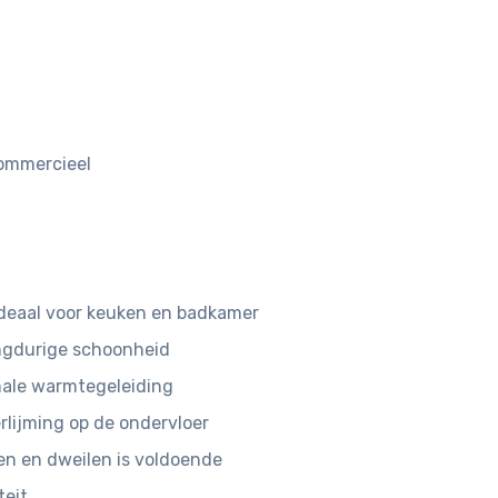
 commercieel
deaal voor keuken en badkamer
angdurige schoonheid
male warmtegeleiding
rlijming op de ondervloer
n en dweilen is voldoende
teit