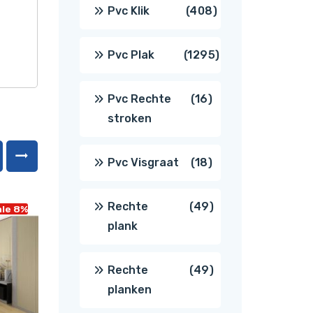
producten
408
Pvc Klik
408
producten
1295
Pvc Plak
1295
producten
16
Pvc Rechte
16
stroken
producten
18
Pvc Visgraat
18
producten
49
Rechte
49
le 8%
Sale 8%
plank
producten
49
Rechte
49
planken
producten