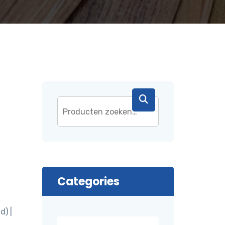
|
Categories
d) |