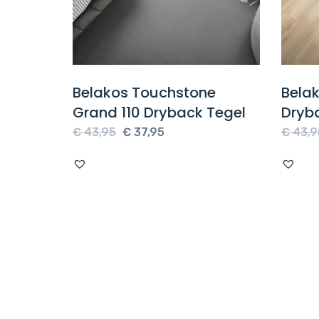
Dryback
Belakos Touchstone
Bela
Grand 110 Dryback Tegel
Dryb
e
Oorspronkelijke
Huidige
€
43,95
€
37,95
€
43,9
prijs
prijs
was:
is:
€ 43,95.
€ 37,95.