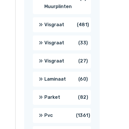
Muurplinten
producten
481
Visgraat
481
producten
33
Visgraat
33
producten
27
Visgraat
27
producten
60
Laminaat
60
producten
82
Parket
82
producten
1361
Pvc
1361