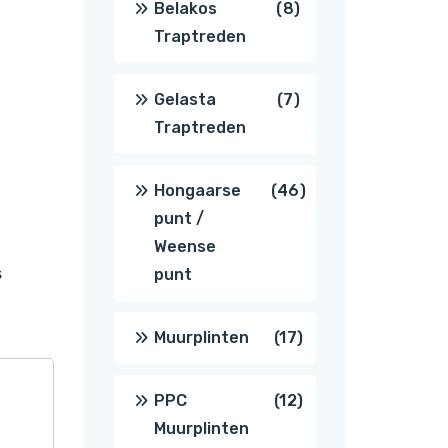
8
Belakos
8
Traptreden
producten
7
Gelasta
7
Traptreden
producten
46
Hongaarse
46
punt /
producten
Weense
s
punt
17
Muurplinten
17
producten
12
PPC
12
Muurplinten