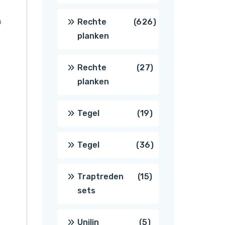
producten
n
626
Rechte
626
planken
producten
27
Rechte
27
planken
producten
19
Tegel
19
producten
36
Tegel
36
producten
15
Traptreden
15
sets
producten
5
Unilin
5