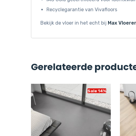
Recyclegarantie van Vivafloors
Bekijk de vloer in het echt bij
Max Vloeren
Gerelateerde product
Sale 14%
Sale 14%