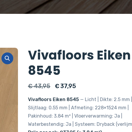
Vivafloors Eiken
8545
Oorspronkelijke
Huidige
€
43,95
€
37,95
prijs
prijs
Vivafloors Eiken 8545
— Licht | Dikte: 2.5 mm 
was:
is:
Slijtlaag: 0.55 mm | Afmeting: 228×1524 mm |
€ 43,95.
€ 37,95.
Pakinhoud: 3.84 m² | Vloerverwarming: Ja |
Waterbestendig: Ja | Systeem: Dryback (verlijm