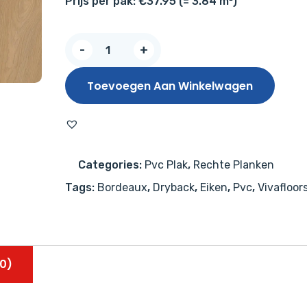
Prijs per pak: €37.95 (= 3.84 m²)
Vivafloors
-
+
Eiken
8545
Toevoegen Aan Winkelwagen
aantal
Categories:
Pvc Plak
,
Rechte Planken
Tags:
Bordeaux
,
Dryback
,
Eiken
,
Pvc
,
Vivafloor
0)