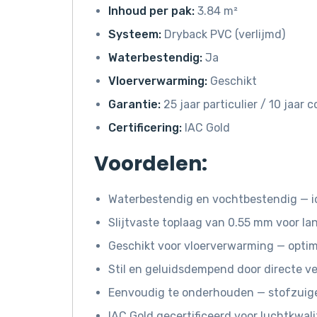
Inhoud per pak:
3.84 m²
Systeem:
Dryback PVC (verlijmd)
Waterbestendig:
Ja
Vloerverwarming:
Geschikt
Garantie:
25 jaar particulier / 10 jaar
Certificering:
IAC Gold
Voordelen:
Waterbestendig en vochtbestendig — i
Slijtvaste toplaag van 0.55 mm voor l
Geschikt voor vloerverwarming — opti
Stil en geluidsdempend door directe ve
Eenvoudig te onderhouden — stofzuige
IAC Gold gecertificeerd voor luchtkwali