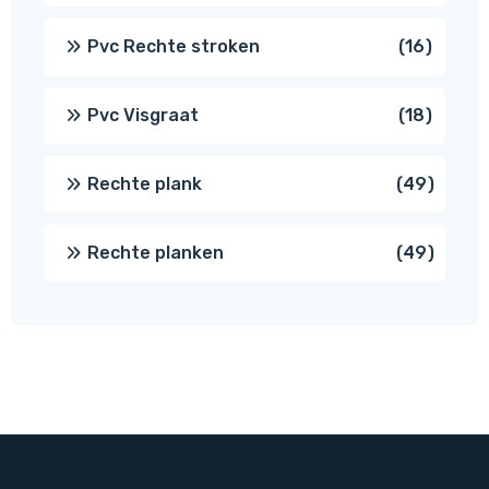
prod
16
Pvc Rechte stroken
16
produc
18
Pvc Visgraat
18
produc
49
Rechte plank
49
produ
49
Rechte planken
49
produ