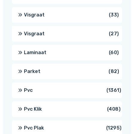
produ
33
Visgraat
33
produ
27
Visgraat
27
produ
60
Laminaat
60
produ
82
Parket
82
produ
1361
Pvc
1361
produ
408
Pvc Klik
408
produ
1295
Pvc Plak
1295