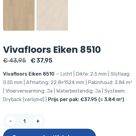
Vivafloors Eiken 8510
Oorspronkelijke
Huidige
€
43,95
€
37,95
prijs
prijs
Vivafloors Eiken 8510
— Licht | Dikte: 2.5 mm | Slijtlaag:
was:
is:
0.55 mm | Afmeting: 22.8×1524 mm | Pakinhoud: 3.84 m²
€ 43,95.
€ 37,95.
| Vloerverwarming: Ja | Waterbestendig: Ja | Systeem:
Dryback (verlijmd) |
Prijs per pak: €37.95 (= 3.84 m²)
Vivafloors
-
+
Eiken
8510