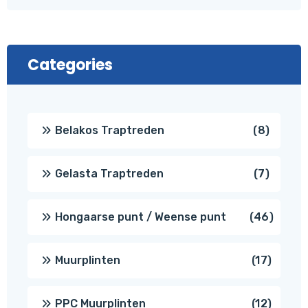
Categories
8
Belakos Traptreden
8
produc
7
Gelasta Traptreden
7
produc
46
Hongaarse punt / Weense punt
46
produ
17
Muurplinten
17
produc
12
PPC Muurplinten
12