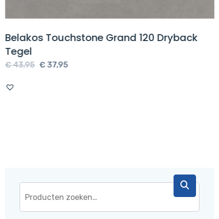
Belakos Touchstone Grand 120 Dryback
Tegel
Oorspronkelijke
Huidige
€
43,95
€
37,95
prijs
prijs
was:
is:
€ 43,95.
€ 37,95.