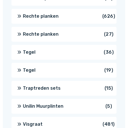
produc
626
Rechte planken
626
produ
27
Rechte planken
27
produ
36
Tegel
36
produ
19
Tegel
19
produc
15
Traptreden sets
15
produc
5
Unilin Muurplinten
5
produc
481
Visgraat
481