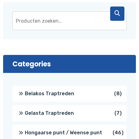
Categories
8
Belakos Traptreden
8
produc
7
Gelasta Traptreden
7
produc
46
Hongaarse punt / Weense punt
46