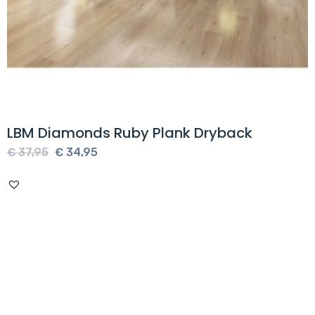
LBM Diamonds Ruby Plank Dryback
Oorspronkelijke
Huidige
€
37,95
€
34,95
prijs
prijs
was:
is:
€ 37,95.
€ 34,95.