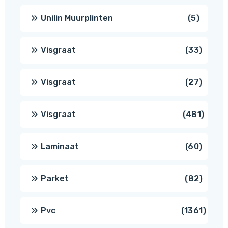
produc
5
Unilin Muurplinten
5
produc
33
Visgraat
33
produ
27
Visgraat
27
produ
481
Visgraat
481
produ
60
Laminaat
60
produ
82
Parket
82
produ
1361
Pvc
1361