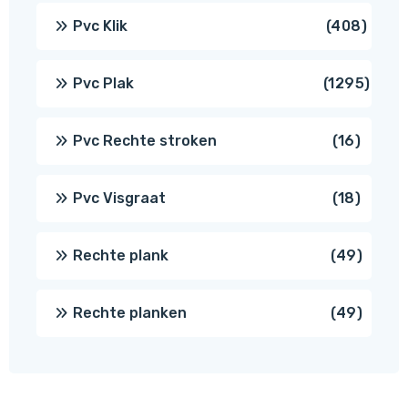
produ
408
Pvc Klik
408
produ
1295
Pvc Plak
1295
prod
16
Pvc Rechte stroken
16
produc
18
Pvc Visgraat
18
produc
49
Rechte plank
49
produ
49
Rechte planken
49
produ