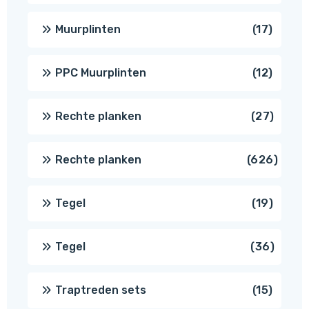
produ
17
Muurplinten
17
produc
12
PPC Muurplinten
12
produc
27
Rechte planken
27
produ
626
Rechte planken
626
produ
19
Tegel
19
produc
36
Tegel
36
produ
15
Traptreden sets
15