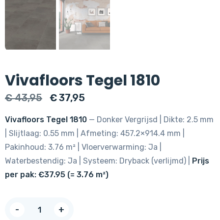
Vivafloors Tegel 1810
Oorspronkelijke
Huidige
€
43,95
€
37,95
prijs
prijs
Vivafloors Tegel 1810
— Donker Vergrijsd | Dikte: 2.5 mm
was:
is:
| Slijtlaag: 0.55 mm | Afmeting: 457.2×914.4 mm |
€ 43,95.
€ 37,95.
Pakinhoud: 3.76 m² | Vloerverwarming: Ja |
Waterbestendig: Ja | Systeem: Dryback (verlijmd) |
Prijs
per pak: €37.95 (= 3.76 m²)
Vivafloors
-
+
Tegel