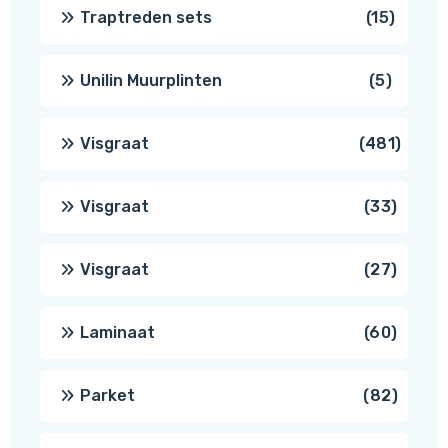
produ
15
Traptreden sets
15
produc
5
Unilin Muurplinten
5
produc
481
Visgraat
481
produ
33
Visgraat
33
produ
27
Visgraat
27
produ
60
Laminaat
60
produ
82
Parket
82
produ