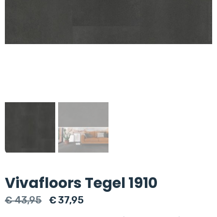
Vivafloors Tegel 1910
Oorspronkelijke
Huidige
€
43,95
€
37,95
prijs
prijs