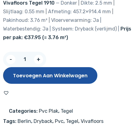
Vivafloors Tegel 1910
— Donker | Dikte: 2.5 mm |
was:
is:
Slijtlaag: 0.55 mm | Afmeting: 457.2×914.4 mm |
€ 43,95.
€ 37,95.
Pakinhoud: 3.76 m² | Vloerverwarming: Ja |
Waterbestendig: Ja | Systeem: Dryback (verlijmd) |
Prijs
per pak: €37.95 (= 3.76 m²)
Vivafloors
-
+
Tegel
1910
Toevoegen Aan Winkelwagen
aantal
Categories:
Pvc Plak
,
Tegel
Tags:
Berlin
,
Dryback
,
Pvc
,
Tegel
,
Vivafloors