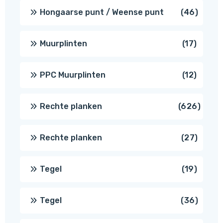
produc
46
Hongaarse punt / Weense punt
46
produ
17
Muurplinten
17
produc
12
PPC Muurplinten
12
produc
626
Rechte planken
626
produ
27
Rechte planken
27
produ
19
Tegel
19
produc
36
Tegel
36