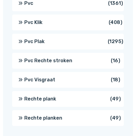
1361
Pvc
1361
produ
408
Pvc Klik
408
produ
1295
Pvc Plak
1295
prod
16
Pvc Rechte stroken
16
produc
18
Pvc Visgraat
18
produc
49
Rechte plank
49
produ
49
Rechte planken
49
produ