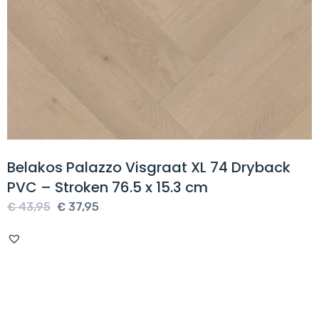
Belakos Palazzo Visgraat XL 74 Dryback
PVC – Stroken 76.5 x 15.3 cm
Oorspronkelijke
Huidige
€
43,95
€
37,95
prijs
prijs
was:
is:
€ 43,95.
€ 37,95.