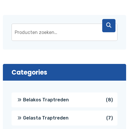
Categories
8
Belakos Traptreden
8
produc
7
Gelasta Traptreden
7