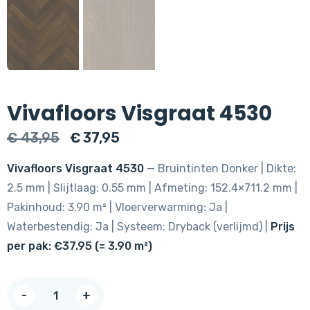
Vivafloors Visgraat 4530
Oorspronkelijke
Huidige
€
43,95
€
37,95
prijs
prijs
Vivafloors Visgraat 4530
— Bruintinten Donker | Dikte:
was:
is:
2.5 mm | Slijtlaag: 0.55 mm | Afmeting: 152.4×711.2 mm |
€ 43,95.
€ 37,95.
Pakinhoud: 3.90 m² | Vloerverwarming: Ja |
Waterbestendig: Ja | Systeem: Dryback (verlijmd) |
Prijs
per pak: €37.95 (= 3.90 m²)
Vivafloors
-
+
Visgraat