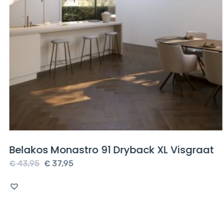
Belakos Monastro 91 Dryback XL Visgraat
Oorspronkelijke
Huidige
€
43,95
€
37,95
prijs
prijs
was:
is:
€ 43,95.
€ 37,95.