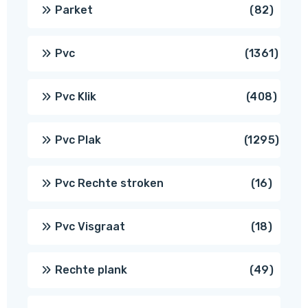
produ
82
Parket
82
produ
1361
Pvc
1361
produ
408
Pvc Klik
408
produ
1295
Pvc Plak
1295
prod
16
Pvc Rechte stroken
16
produc
18
Pvc Visgraat
18
produc
49
Rechte plank
49
produ