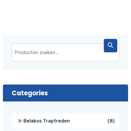
Categories
8
Belakos Traptreden
8