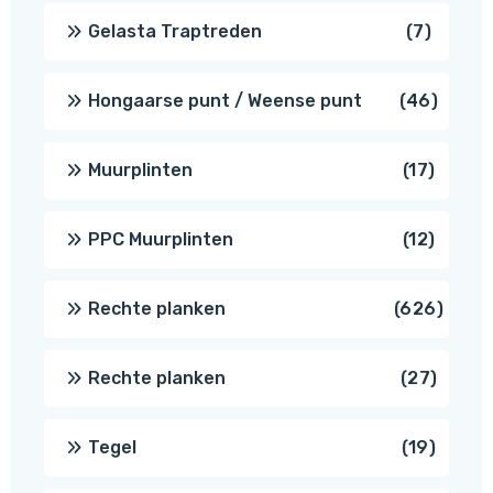
produc
7
Gelasta Traptreden
7
produc
46
Hongaarse punt / Weense punt
46
produ
17
Muurplinten
17
produc
12
PPC Muurplinten
12
produc
626
Rechte planken
626
produ
27
Rechte planken
27
produ
19
Tegel
19