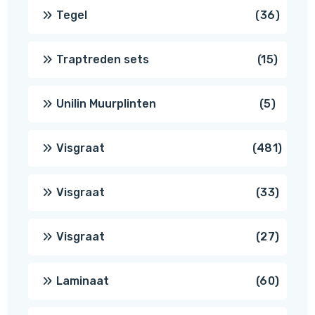
produc
36
Tegel
36
produ
15
Traptreden sets
15
produc
5
Unilin Muurplinten
5
produc
481
Visgraat
481
produ
33
Visgraat
33
produ
27
Visgraat
27
produ
60
Laminaat
60