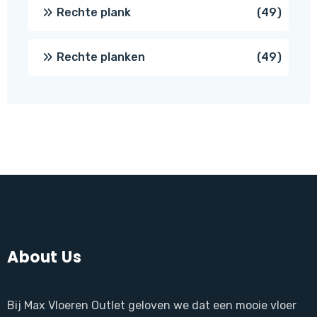
produc
49
Rechte plank
49
produ
49
Rechte planken
49
produ
About Us
Bij Max Vloeren Outlet geloven we dat een mooie vloer