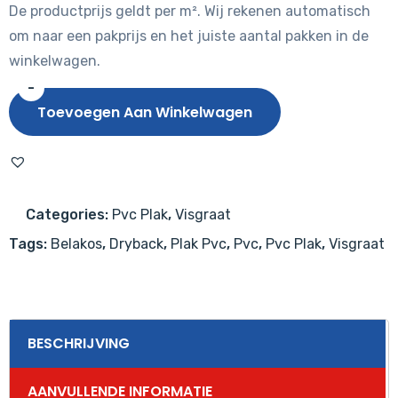
De productprijs geldt per m². Wij rekenen automatisch
om naar een pakprijs en het juiste aantal pakken in de
winkelwagen.
-
Belakos
Toevoegen Aan Winkelwagen
Monastro
Visgraat
XL
92
Categories:
Pvc Plak
,
Visgraat
Dryback
Tags:
Belakos
,
Dryback
,
Plak Pvc
,
Pvc
,
Pvc Plak
,
Visgraat
PVC
aantal
BESCHRIJVING
AANVULLENDE INFORMATIE