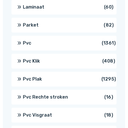
produ
60
Laminaat
60
produ
82
Parket
82
produ
1361
Pvc
1361
produ
408
Pvc Klik
408
produ
1295
Pvc Plak
1295
prod
16
Pvc Rechte stroken
16
produc
18
Pvc Visgraat
18