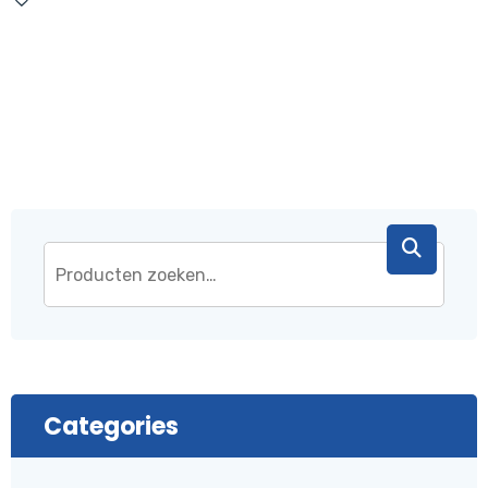
was:
is:
€ 37,95.
€ 34,95.
Categories