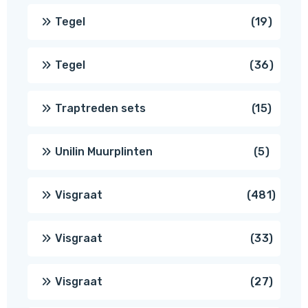
produ
19
Tegel
19
produc
36
Tegel
36
produ
15
Traptreden sets
15
produc
5
Unilin Muurplinten
5
produc
481
Visgraat
481
produ
33
Visgraat
33
produ
27
Visgraat
27