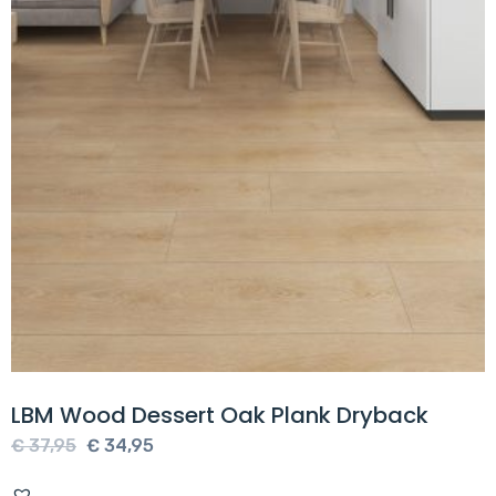
LBM Wood Dessert Oak Plank Dryback
Oorspronkelijke
Huidige
€
37,95
€
34,95
prijs
prijs