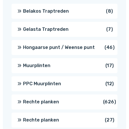
8
Belakos Traptreden
8
produc
7
Gelasta Traptreden
7
produc
46
Hongaarse punt / Weense punt
46
produ
17
Muurplinten
17
produc
12
PPC Muurplinten
12
produc
626
Rechte planken
626
produ
27
Rechte planken
27