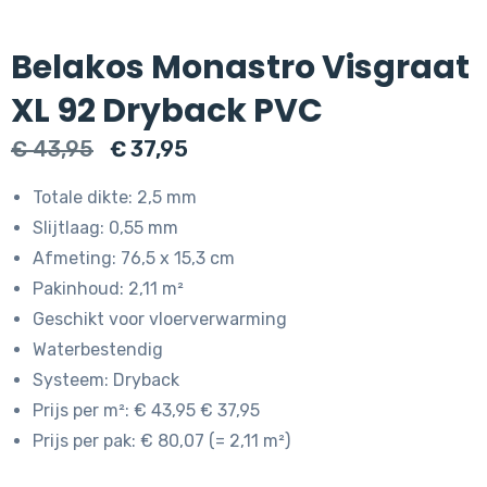
Belakos Monastro Visgraat
XL 92 Dryback PVC
Oorspronkelijke
Huidige
€
43,95
€
37,95
prijs
prijs
Totale dikte: 2,5 mm
was:
is:
Slijtlaag: 0,55 mm
€ 43,95.
€ 37,95.
Afmeting: 76,5 x 15,3 cm
Pakinhoud: 2,11 m²
Geschikt voor vloerverwarming
Waterbestendig
Systeem: Dryback
Prijs per m²: € 43,95 € 37,95
Prijs per pak: € 80,07 (= 2,11 m²)