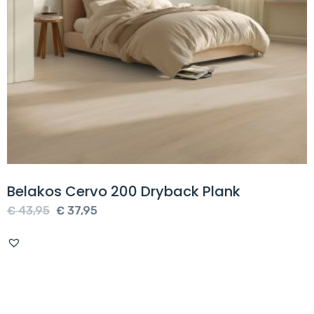
Belakos Cervo 200 Dryback Plank
Oorspronkelijke
Huidige
€
43,95
€
37,95
prijs
prijs
was:
is:
€ 43,95.
€ 37,95.