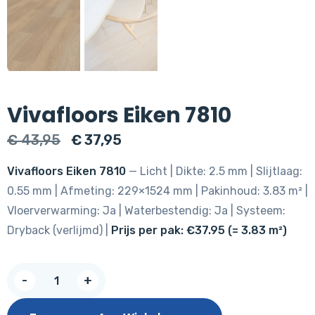
Vivafloors Eiken 7810
Oorspronkelijke
Huidige
€
43,95
€
37,95
prijs
prijs
Vivafloors Eiken 7810
— Licht | Dikte: 2.5 mm | Slijtlaag:
was:
is:
0.55 mm | Afmeting: 229×1524 mm | Pakinhoud: 3.83 m² |
€ 43,95.
€ 37,95.
Vloerverwarming: Ja | Waterbestendig: Ja | Systeem:
Dryback (verlijmd) |
Prijs per pak: €37.95 (= 3.83 m²)
Vivafloors
-
+
Eiken
7810