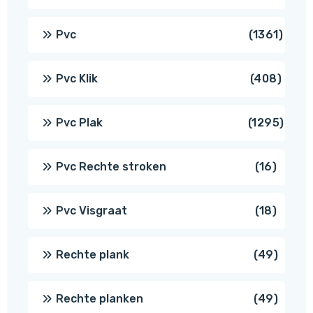
produ
1361
Pvc
1361
produ
408
Pvc Klik
408
produ
1295
Pvc Plak
1295
prod
16
Pvc Rechte stroken
16
produc
18
Pvc Visgraat
18
produc
49
Rechte plank
49
produ
49
Rechte planken
49