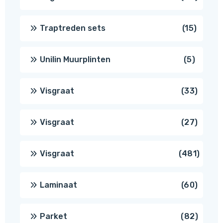
produ
15
Traptreden sets
15
produc
5
Unilin Muurplinten
5
produc
33
Visgraat
33
produ
27
Visgraat
27
produ
481
Visgraat
481
produ
60
Laminaat
60
produ
82
Parket
82