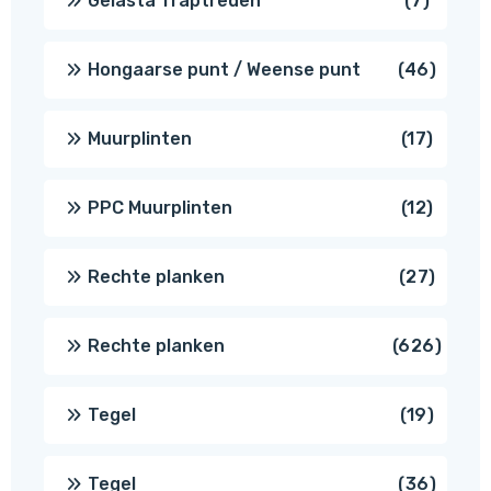
Gelasta Traptreden
7
produc
46
Hongaarse punt / Weense punt
46
produ
17
Muurplinten
17
produc
12
PPC Muurplinten
12
produc
27
Rechte planken
27
produ
626
Rechte planken
626
produ
19
Tegel
19
produc
36
Tegel
36