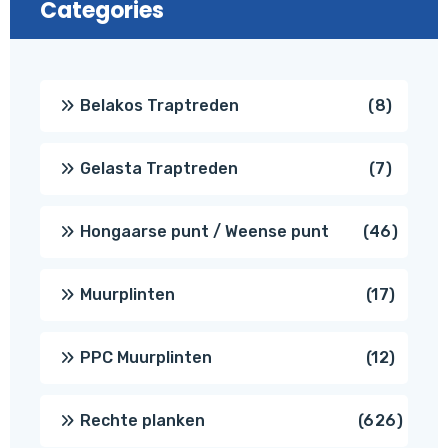
Categories
8
Belakos Traptreden
8
produc
7
Gelasta Traptreden
7
produc
46
Hongaarse punt / Weense punt
46
produ
17
Muurplinten
17
produc
12
PPC Muurplinten
12
produc
626
Rechte planken
626