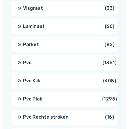
produ
33
Visgraat
33
produ
60
Laminaat
60
produ
82
Parket
82
produ
1361
Pvc
1361
produ
408
Pvc Klik
408
produ
1295
Pvc Plak
1295
prod
16
Pvc Rechte stroken
16