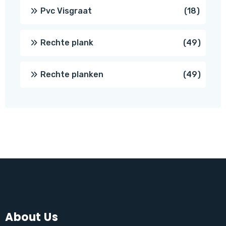
produc
18
Pvc Visgraat
18
produc
49
Rechte plank
49
produ
49
Rechte planken
49
produ
About Us