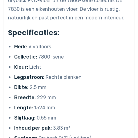
dryback PVC-vloer uit de 7800-serie collectie. De
7830 is een eikenhouten vloer. De vloer is rustig,
natuurlijk en past perfect in een modern interieur.
Specificaties:
Merk:
Vivafloors
Collectie:
7800-serie
Kleur:
Licht
Legpatroon:
Rechte planken
Dikte:
2.5 mm
Breedte:
229 mm
Lengte:
1524 mm
Slijtlaag:
0.55 mm
Inhoud per pak:
3.83 m²