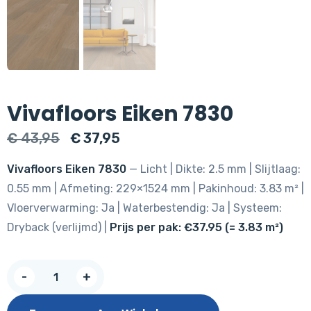
Vivafloors Eiken 7830
Oorspronkelijke
Huidige
€
43,95
€
37,95
prijs
prijs
Vivafloors Eiken 7830
— Licht | Dikte: 2.5 mm | Slijtlaag:
was:
is:
0.55 mm | Afmeting: 229×1524 mm | Pakinhoud: 3.83 m² |
€ 43,95.
€ 37,95.
Vloerverwarming: Ja | Waterbestendig: Ja | Systeem:
Dryback (verlijmd) |
Prijs per pak: €37.95 (= 3.83 m²)
Vivafloors
-
+
Eiken
7830