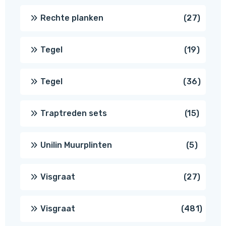
produ
27
Rechte planken
27
produ
19
Tegel
19
produc
36
Tegel
36
produ
15
Traptreden sets
15
produc
5
Unilin Muurplinten
5
produc
27
Visgraat
27
produ
481
Visgraat
481