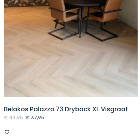
Belakos Palazzo 73 Dryback XL Visgraat
Oorspronkelijke
Huidige
€
43,95
€
37,95
prijs
prijs
was:
is: