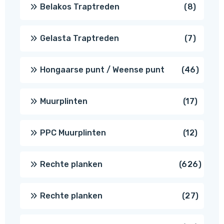
8
Belakos Traptreden
8
produc
7
Gelasta Traptreden
7
produc
46
Hongaarse punt / Weense punt
46
produ
17
Muurplinten
17
produc
12
PPC Muurplinten
12
produc
626
Rechte planken
626
produ
27
Rechte planken
27
produ