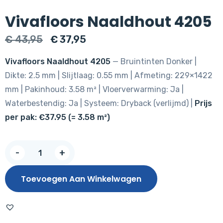
Vivafloors Naaldhout 4205
Oorspronkelijke
Huidige
€
43,95
€
37,95
prijs
prijs
Vivafloors Naaldhout 4205
— Bruintinten Donker |
was:
is:
Dikte: 2.5 mm | Slijtlaag: 0.55 mm | Afmeting: 229×1422
€ 43,95.
€ 37,95.
mm | Pakinhoud: 3.58 m² | Vloerverwarming: Ja |
Waterbestendig: Ja | Systeem: Dryback (verlijmd) |
Prijs
per pak: €37.95 (= 3.58 m²)
Vivafloors
-
+
Naaldhout
4205
Toevoegen Aan Winkelwagen
aantal