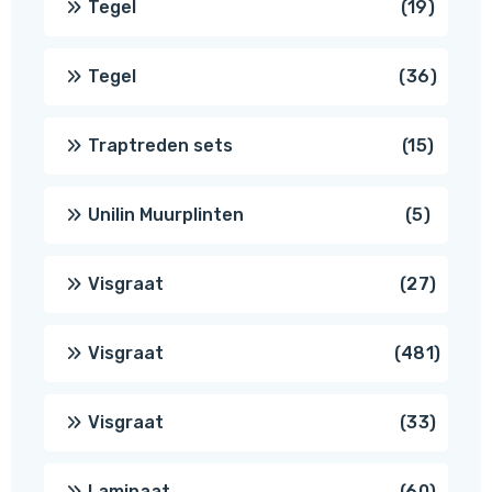
19
Tegel
19
produc
36
Tegel
36
produ
15
Traptreden sets
15
produc
5
Unilin Muurplinten
5
produc
27
Visgraat
27
produ
481
Visgraat
481
produ
33
Visgraat
33
produ
60
Laminaat
60