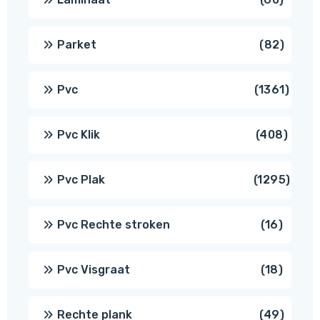
produ
82
Parket
82
produ
1361
Pvc
1361
produ
408
Pvc Klik
408
produ
1295
Pvc Plak
1295
prod
16
Pvc Rechte stroken
16
produc
18
Pvc Visgraat
18
produc
49
Rechte plank
49