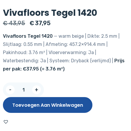
Vivafloors Tegel 1420
Oorspronkelijke
Huidige
€
43,95
€
37,95
prijs
prijs
Vivafloors Tegel 1420
— warm beige | Dikte: 2.5 mm |
was:
is:
Slijtlaag: 0.55 mm | Afmeting: 457.2×914.4 mm |
€ 43,95.
€ 37,95.
Pakinhoud: 3.76 m² | Vloerverwarming: Ja |
Waterbestendig: Ja | Systeem: Dryback (verlijmd) |
Prijs
per pak: €37.95 (= 3.76 m²)
Vivafloors
-
+
Tegel
1420
Toevoegen Aan Winkelwagen
aantal