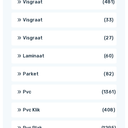
481
Visgraat
481
produ
33
Visgraat
33
produ
27
Visgraat
27
produ
60
Laminaat
60
produ
82
Parket
82
produ
1361
Pvc
1361
produ
408
Pvc Klik
408
produ
1295
Pvc Plak
1295