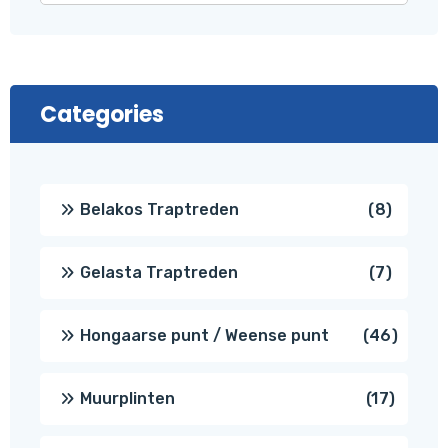
Categories
8
Belakos Traptreden
8
produc
7
Gelasta Traptreden
7
produc
46
Hongaarse punt / Weense punt
46
produ
17
Muurplinten
17