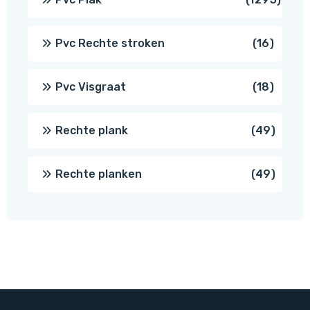
prod
16
Pvc Rechte stroken
16
produc
18
Pvc Visgraat
18
produc
49
Rechte plank
49
produ
49
Rechte planken
49
produ