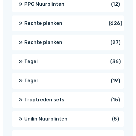
produc
12
PPC Muurplinten
12
produc
626
Rechte planken
626
produ
27
Rechte planken
27
produ
36
Tegel
36
produ
19
Tegel
19
produc
15
Traptreden sets
15
produc
5
Unilin Muurplinten
5
produc