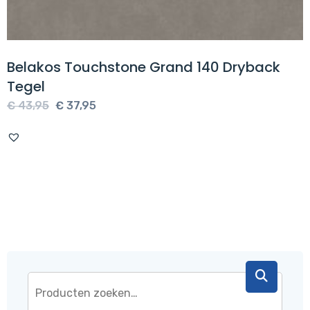
Belakos Touchstone Grand 140 Dryback
Tegel
Oorspronkelijke
Huidige
€
43,95
€
37,95
prijs
prijs
was:
is:
€ 43,95.
€ 37,95.