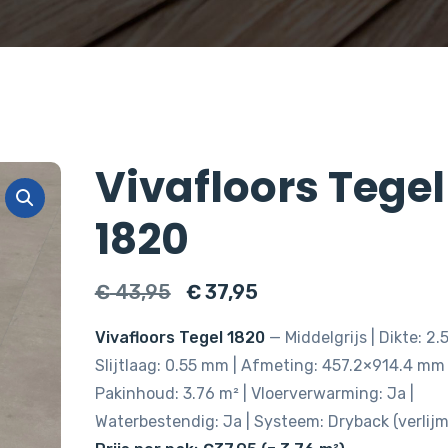
Vivafloors Tegel
1820
Oorspronkelijke
Huidige
€
43,95
€
37,95
prijs
prijs
Vivafloors Tegel 1820
— Middelgrijs | Dikte: 2.
was:
is:
Slijtlaag: 0.55 mm | Afmeting: 457.2×914.4 mm 
€ 43,95.
€ 37,95.
Pakinhoud: 3.76 m² | Vloerverwarming: Ja |
Waterbestendig: Ja | Systeem: Dryback (verlijm