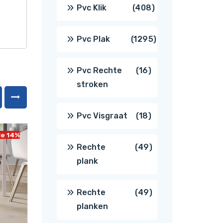
producten
408
Pvc Klik
408
producten
1295
Pvc Plak
1295
producten
16
Pvc Rechte
16
stroken
producten
18
Pvc Visgraat
18
le 14%
Sale 8%
producten
49
Rechte
49
plank
producten
49
Rechte
49
planken
producten