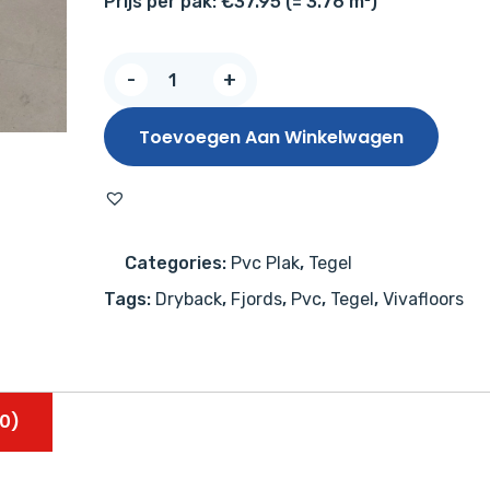
Prijs per pak: €37.95 (= 3.76 m²)
Vivafloors
-
+
Tegel
1820
Toevoegen Aan Winkelwagen
aantal
Categories:
Pvc Plak
,
Tegel
Tags:
Dryback
,
Fjords
,
Pvc
,
Tegel
,
Vivafloors
0)