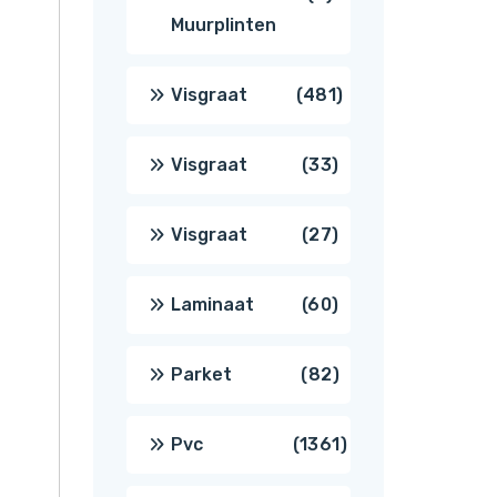
Muurplinten
producten
481
Visgraat
481
producten
33
Visgraat
33
producten
27
Visgraat
27
producten
60
Laminaat
60
producten
82
Parket
82
producten
1361
Pvc
1361