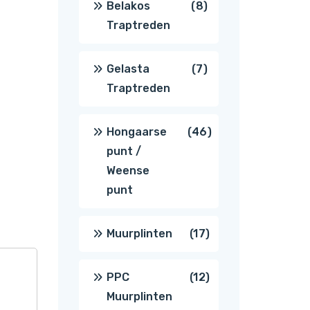
8
Belakos
8
Traptreden
producten
7
Gelasta
7
Traptreden
producten
46
Hongaarse
46
punt /
producten
Weense
punt
17
Muurplinten
17
producten
12
PPC
12
Muurplinten