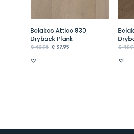
ak
Belakos Attico 830
Bela
Dryback Plank
Dryb
Oorspronkelijke
Huidige
€
43,95
€
37,95
€
43,9
prijs
prijs
was:
is:
.
€ 43,95.
€ 37,95.