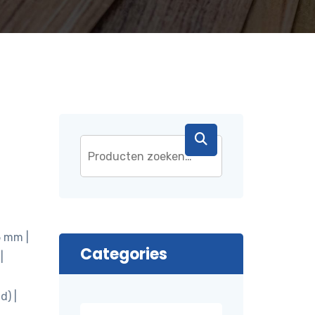
5 mm |
Categories
|
d) |