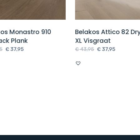
kos Monastro 910
Belakos Attico 82 D
ack Plank
XL Visgraat
Oorspronkelijke
Huidige
Oorspronkelijke
Huidige
5
€
37,95
€
43,95
€
37,95
prijs
prijs
prijs
prijs
was:
is:
was:
is:
€ 43,95.
€ 37,95.
€ 43,95.
€ 37,95.