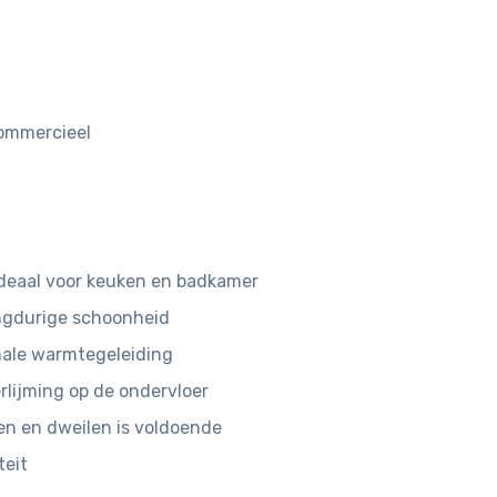
 commercieel
deaal voor keuken en badkamer
angdurige schoonheid
male warmtegeleiding
rlijming op de ondervloer
n en dweilen is voldoende
teit