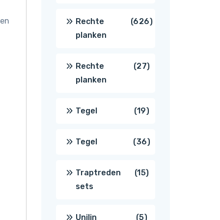
producten
een
626
Rechte
626
planken
producten
27
Rechte
27
planken
producten
19
Tegel
19
producten
36
Tegel
36
producten
15
Traptreden
15
sets
producten
5
Unilin
5