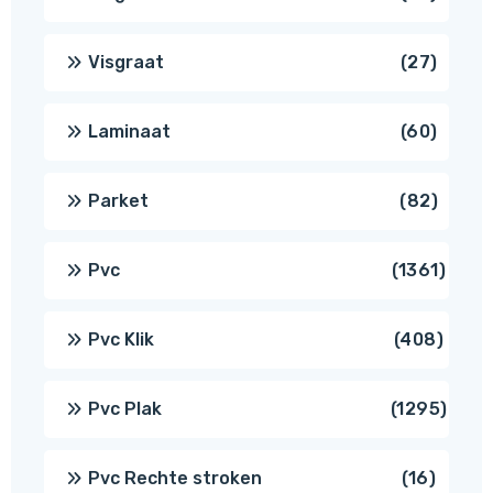
produ
27
Visgraat
27
produ
60
Laminaat
60
produ
82
Parket
82
produ
1361
Pvc
1361
produ
408
Pvc Klik
408
produ
1295
Pvc Plak
1295
prod
16
Pvc Rechte stroken
16