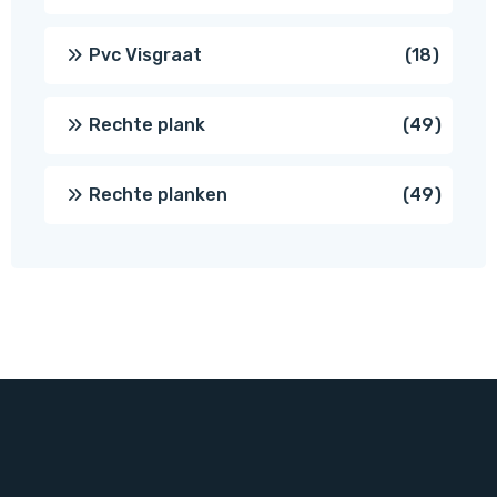
produc
18
Pvc Visgraat
18
produc
49
Rechte plank
49
produ
49
Rechte planken
49
produ