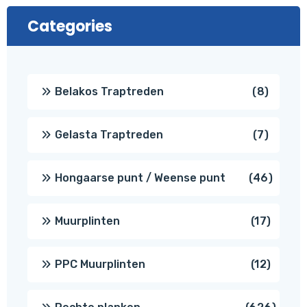
Categories
8
Belakos Traptreden
8
produc
7
Gelasta Traptreden
7
produc
46
Hongaarse punt / Weense punt
46
produ
17
Muurplinten
17
produc
12
PPC Muurplinten
12
produc
626