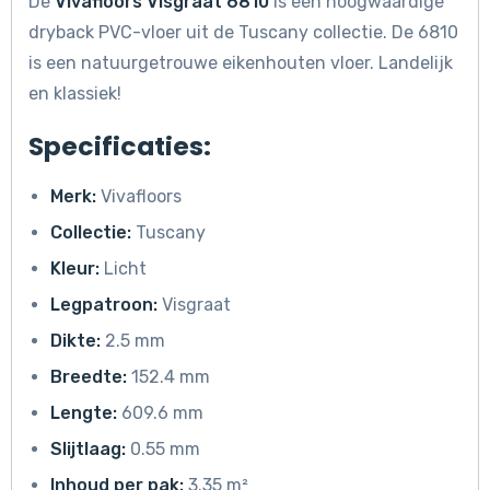
De
Vivafloors Visgraat 6810
is een hoogwaardige
dryback PVC-vloer uit de Tuscany collectie. De 6810
is een natuurgetrouwe eikenhouten vloer. Landelijk
en klassiek!
Specificaties:
Merk:
Vivafloors
Collectie:
Tuscany
Kleur:
Licht
Legpatroon:
Visgraat
Dikte:
2.5 mm
Breedte:
152.4 mm
Lengte:
609.6 mm
Slijtlaag:
0.55 mm
Inhoud per pak:
3.35 m²