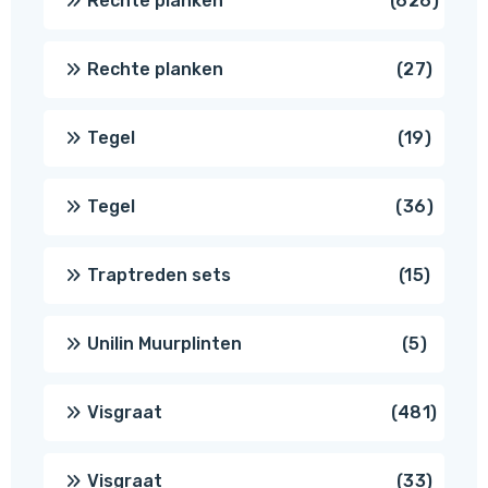
Rechte planken
626
produ
27
Rechte planken
27
produ
19
Tegel
19
produc
36
Tegel
36
produ
15
Traptreden sets
15
produc
5
Unilin Muurplinten
5
produc
481
Visgraat
481
produ
33
Visgraat
33