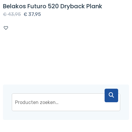
Belakos Futuro 520 Dryback Plank
Oorspronkelijke
Huidige
€
43,95
€
37,95
prijs
prijs
was:
is:
€ 43,95.
€ 37,95.