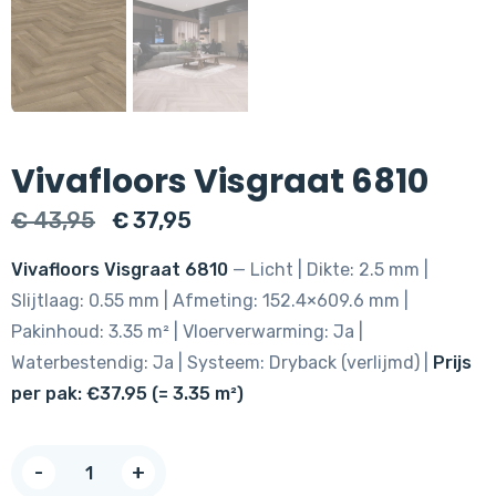
Vivafloors Visgraat 6810
Oorspronkelijke
Huidige
€
43,95
€
37,95
prijs
prijs
Vivafloors Visgraat 6810
— Licht | Dikte: 2.5 mm |
was:
is:
Slijtlaag: 0.55 mm | Afmeting: 152.4×609.6 mm |
€ 43,95.
€ 37,95.
Pakinhoud: 3.35 m² | Vloerverwarming: Ja |
Waterbestendig: Ja | Systeem: Dryback (verlijmd) |
Prijs
per pak: €37.95 (= 3.35 m²)
Vivafloors
-
+
Visgraat