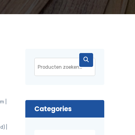
m |
Categories
d) |