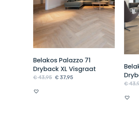
Belakos Palazzo 71
pe
Belak
Dryback XL Visgraat
Dryb
Oorspronkelijke
Huidige
€
43,95
€
37,95
€
43,9
prijs
prijs
was:
is:
€ 43,95.
€ 37,95.
.