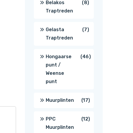
8
Belakos
8
Traptreden
producten
7
Gelasta
7
Traptreden
producten
46
Hongaarse
46
punt /
producten
Weense
punt
17
Muurplinten
17
producten
12
PPC
12
Muurplinten