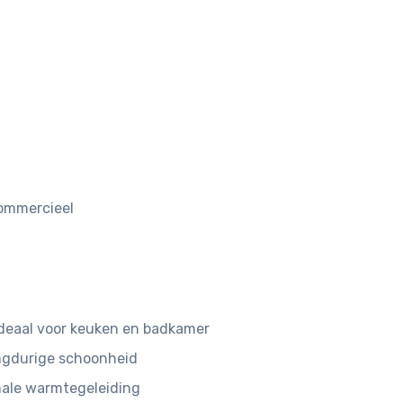
 commercieel
deaal voor keuken en badkamer
angdurige schoonheid
male warmtegeleiding