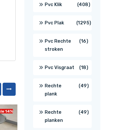
producten
408
Pvc Klik
408
producten
1295
Pvc Plak
1295
producten
16
Pvc Rechte
16
stroken
producten
18
Pvc Visgraat
18
producten
49
Rechte
49
plank
producten
le 14%
Sale 14%
49
Rechte
49
planken
producten