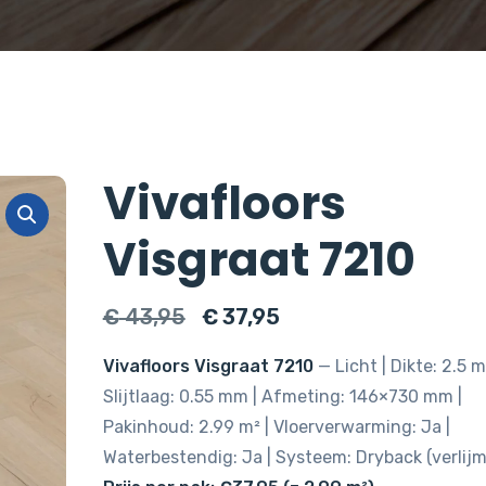
Vivafloors
Visgraat 7210
Oorspronkelijke
Huidige
€
43,95
€
37,95
prijs
prijs
Vivafloors Visgraat 7210
— Licht | Dikte: 2.5 m
was:
is:
Slijtlaag: 0.55 mm | Afmeting: 146×730 mm |
€ 43,95.
€ 37,95.
Pakinhoud: 2.99 m² | Vloerverwarming: Ja |
Waterbestendig: Ja | Systeem: Dryback (verlijm