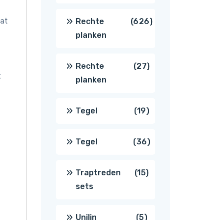
producten
aat
626
Rechte
626
planken
producten
27
Rechte
27
t
planken
producten
19
Tegel
19
producten
36
Tegel
36
producten
15
Traptreden
15
sets
producten
5
Unilin
5