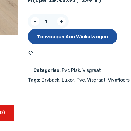
Prijs per pak: €37.95 (= 2.99 m²)
Vivafloors
-
+
Visgraat
7210
Toevoegen Aan Winkelwagen
aantal
Categories:
Pvc Plak
,
Visgraat
Tags:
Dryback
,
Luxor
,
Pvc
,
Visgraat
,
Vivafloors
0)