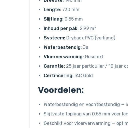
Breedte:
146 mm
Lengte:
730 mm
Slijtlaag:
0.55 mm
Inhoud per pak:
2.99 m²
Systeem:
Dryback PVC (verlijmd)
Waterbestendig:
Ja
Vloerverwarming:
Geschikt
Garantie:
25 jaar particulier / 10 jaar
Certificering:
IAC Gold
Voordelen:
Waterbestendig en vochtbestendig — i
Slijtvaste toplaag van 0.55 mm voor l
Geschikt voor vloerverwarming — opti