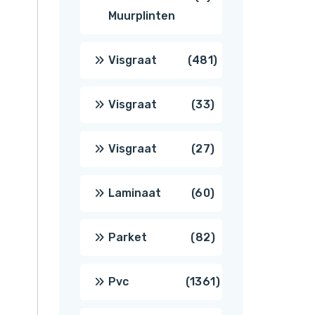
Muurplinten
producten
481
Visgraat
481
producten
33
Visgraat
33
producten
27
Visgraat
27
producten
60
Laminaat
60
producten
82
Parket
82
producten
1361
Pvc
1361