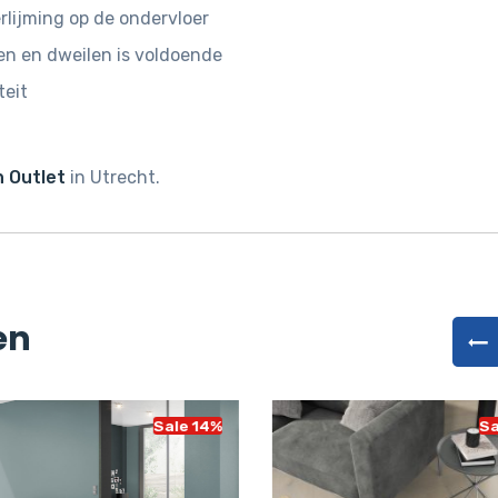
rlijming op de ondervloer
n en dweilen is voldoende
teit
 Outlet
in Utrecht.
en
Sale 14%
Sa