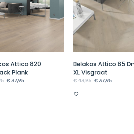
os Attico 820
Belakos Attico 85 D
ack Plank
XL Visgraat
Oorspronkelijke
Huidige
Oorspronkelijke
Huidige
5
€
37,95
€
43,95
€
37,95
prijs
prijs
prijs
prijs
was:
is:
was:
is:
€ 43,95.
€ 37,95.
€ 43,95.
€ 37,95.