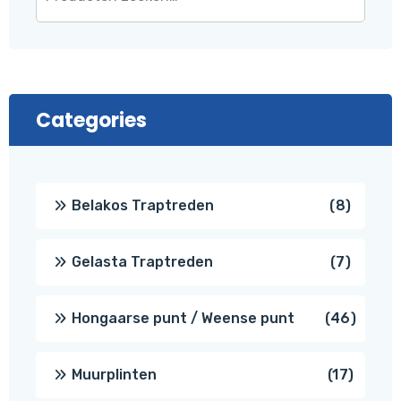
Categories
8
Belakos Traptreden
8
produc
7
Gelasta Traptreden
7
produc
46
Hongaarse punt / Weense punt
46
produ
17
Muurplinten
17