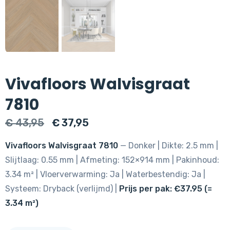
Vivafloors Walvisgraat
7810
Oorspronkelijke
Huidige
€
43,95
€
37,95
prijs
prijs
Vivafloors Walvisgraat 7810
— Donker | Dikte: 2.5 mm |
was:
is:
Slijtlaag: 0.55 mm | Afmeting: 152×914 mm | Pakinhoud:
€ 43,95.
€ 37,95.
3.34 m² | Vloerverwarming: Ja | Waterbestendig: Ja |
Systeem: Dryback (verlijmd) |
Prijs per pak: €37.95 (=
3.34 m²)