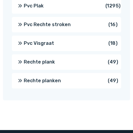
produ
1295
Pvc Plak
1295
prod
16
Pvc Rechte stroken
16
produc
18
Pvc Visgraat
18
produc
49
Rechte plank
49
produ
49
Rechte planken
49
produ