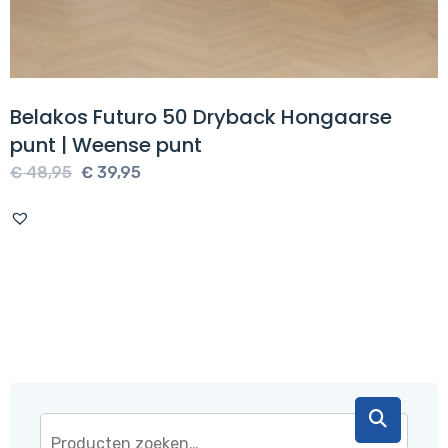
Belakos Futuro 50 Dryback Hongaarse
punt | Weense punt
Oorspronkelijke
Huidige
€
48,95
€
39,95
prijs
prijs
was:
is:
€ 48,95.
€ 39,95.