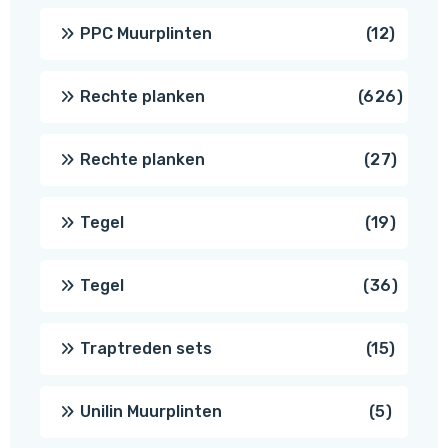
produc
12
PPC Muurplinten
12
produc
626
Rechte planken
626
produ
27
Rechte planken
27
produ
19
Tegel
19
produc
36
Tegel
36
produ
15
Traptreden sets
15
produc
5
Unilin Muurplinten
5