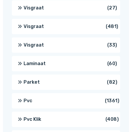
produc
27
Visgraat
27
produ
481
Visgraat
481
produ
33
Visgraat
33
produ
60
Laminaat
60
produ
82
Parket
82
produ
1361
Pvc
1361
produ
408
Pvc Klik
408