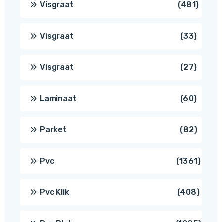
481
Visgraat
481
produ
33
Visgraat
33
produ
27
Visgraat
27
produ
60
Laminaat
60
produ
82
Parket
82
produ
1361
Pvc
1361
produ
408
Pvc Klik
408
produ