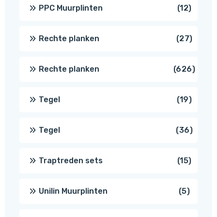
produc
12
PPC Muurplinten
12
produc
27
Rechte planken
27
produ
626
Rechte planken
626
produ
19
Tegel
19
produc
36
Tegel
36
produ
15
Traptreden sets
15
produc
5
Unilin Muurplinten
5
produc