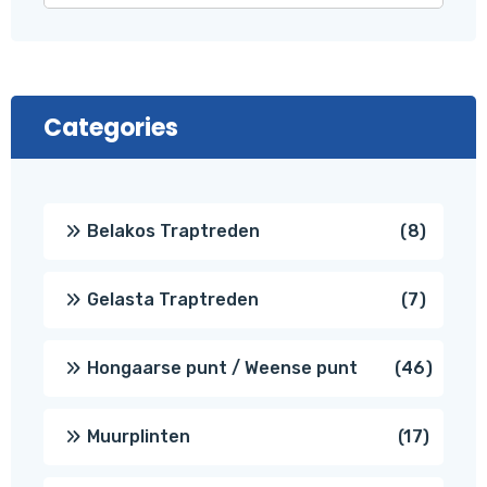
Categories
8
Belakos Traptreden
8
produc
7
Gelasta Traptreden
7
produc
46
Hongaarse punt / Weense punt
46
produ
17
Muurplinten
17