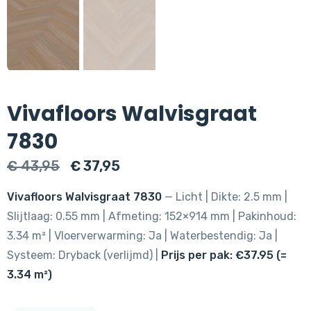
Vivafloors Walvisgraat
7830
Oorspronkelijke
Huidige
€
43,95
€
37,95
prijs
prijs
Vivafloors Walvisgraat 7830
— Licht | Dikte: 2.5 mm |
was:
is:
Slijtlaag: 0.55 mm | Afmeting: 152×914 mm | Pakinhoud:
€ 43,95.
€ 37,95.
3.34 m² | Vloerverwarming: Ja | Waterbestendig: Ja |
Systeem: Dryback (verlijmd) |
Prijs per pak: €37.95 (=
3.34 m²)