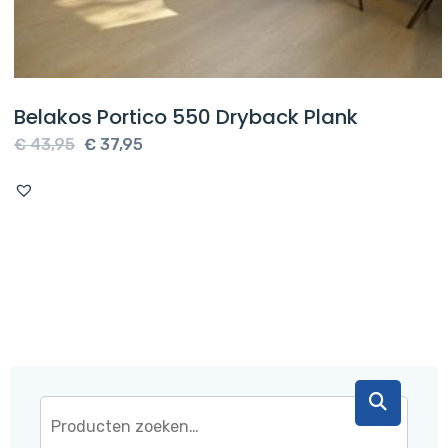
Belakos Portico 550 Dryback Plank
Oorspronkelijke
Huidige
€
43,95
€
37,95
prijs
prijs
was:
is:
€ 43,95.
€ 37,95.