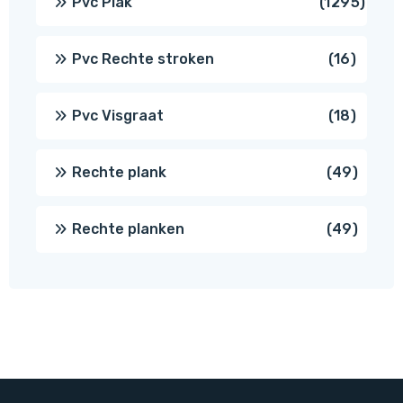
1295
Pvc Plak
1295
prod
16
Pvc Rechte stroken
16
produc
18
Pvc Visgraat
18
produc
49
Rechte plank
49
produ
49
Rechte planken
49
produ