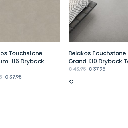
kos Touchstone
Belakos Touchstone
um 106 Dryback
Grand 130 Dryback T
l
Oorspronkelijke
Huidige
€
43,95
€
37,95
Oorspronkelijke
Huidige
prijs
prijs
5
€
37,95
prijs
prijs
was:
is:
was:
is:
€ 43,95.
€ 37,95.
€ 43,95.
€ 37,95.