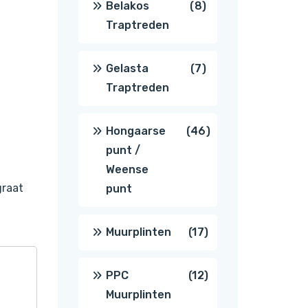
8
Belakos
8
Traptreden
producten
7
Gelasta
7
Traptreden
producten
46
Hongaarse
46
punt /
producten
Weense
graat
punt
17
Muurplinten
17
producten
12
PPC
12
Muurplinten