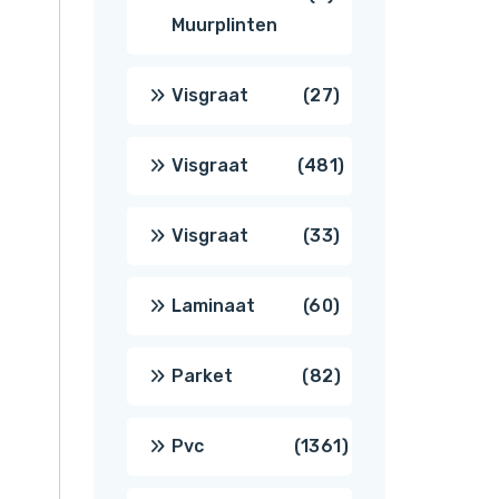
Muurplinten
producten
27
Visgraat
27
producten
481
Visgraat
481
producten
33
Visgraat
33
producten
60
Laminaat
60
producten
82
Parket
82
producten
1361
Pvc
1361