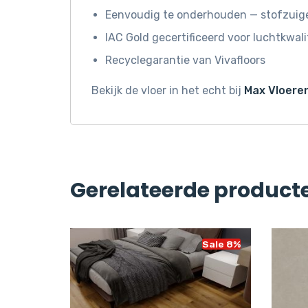
Eenvoudig te onderhouden — stofzuige
IAC Gold gecertificeerd voor luchtkwali
Recyclegarantie van Vivafloors
Bekijk de vloer in het echt bij
Max Vloeren
Gerelateerde product
Sale 14%
Sale 8%