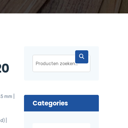
20
2.5 mm |
Categories
d) |