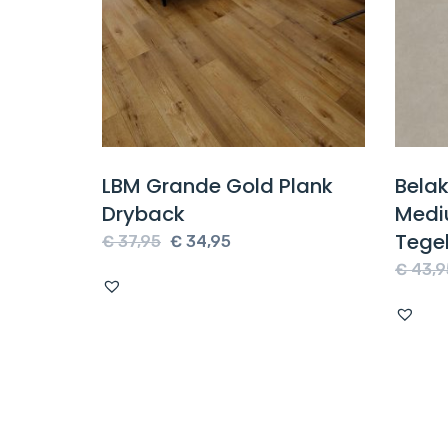
0
LBM Grande Gold Plank
Bela
Dryback
Medi
Tege
e
Oorspronkelijke
Huidige
€
37,95
€
34,95
prijs
prijs
€
43,9
was:
is:
€ 37,95.
€ 34,95.