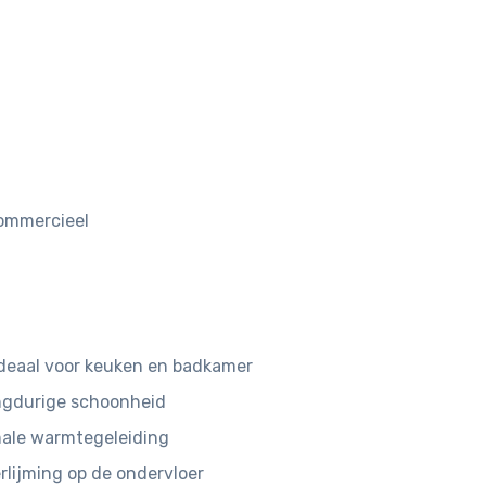
 commercieel
deaal voor keuken en badkamer
angdurige schoonheid
male warmtegeleiding
rlijming op de ondervloer