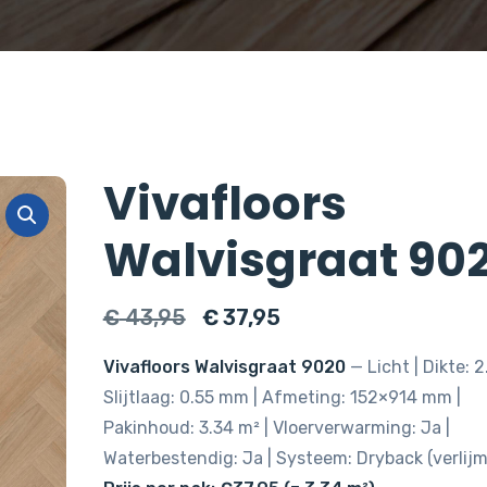
Vivafloors
Walvisgraat 90
Oorspronkelijke
Huidige
€
43,95
€
37,95
prijs
prijs
Vivafloors Walvisgraat 9020
— Licht | Dikte: 
was:
is:
Slijtlaag: 0.55 mm | Afmeting: 152×914 mm |
€ 43,95.
€ 37,95.
Pakinhoud: 3.34 m² | Vloerverwarming: Ja |
Waterbestendig: Ja | Systeem: Dryback (verlijm