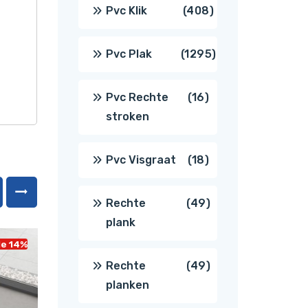
producten
408
Pvc Klik
408
producten
1295
Pvc Plak
1295
producten
16
Pvc Rechte
16
stroken
producten
18
Pvc Visgraat
18
producten
49
Rechte
49
plank
producten
le 14%
Sale 14%
49
Rechte
49
planken
producten