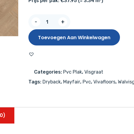
Prijs per pak: €37.95 (= 3.34 m²)
Vivafloors
-
+
Walvisgraat
9020
Toevoegen Aan Winkelwagen
aantal
Categories:
Pvc Plak
,
Visgraat
Tags:
Dryback
,
Mayfair
,
Pvc
,
Vivafloors
,
Walvis
0)