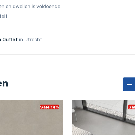
n en dweilen is voldoende
teit
 Outlet
in Utrecht.
en
Sale 14%
Sa