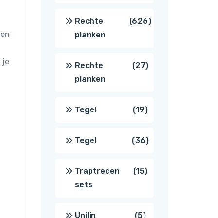
producten
626
Rechte
626
een
planken
producten
 je
27
Rechte
27
planken
producten
19
Tegel
19
producten
36
Tegel
36
producten
15
Traptreden
15
sets
producten
5
Unilin
5