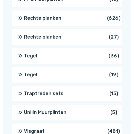
produc
626
Rechte planken
626
produ
27
Rechte planken
27
produ
36
Tegel
36
produ
19
Tegel
19
produc
15
Traptreden sets
15
produc
5
Unilin Muurplinten
5
produc
481
Visgraat
481