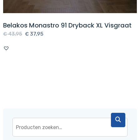
Belakos Monastro 91 Dryback XL Visgraat
Oorspronkelijke
Huidige
€
43,95
€
37,95
prijs
prijs
was:
is:
€ 43,95.
€ 37,95.