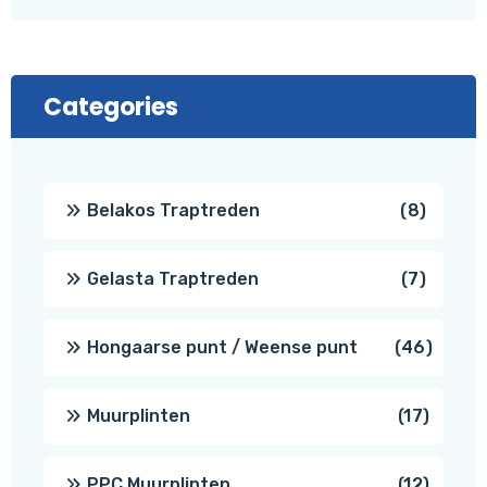
Categories
8
Belakos Traptreden
8
produc
7
Gelasta Traptreden
7
produc
46
Hongaarse punt / Weense punt
46
produ
17
Muurplinten
17
produc
12
PPC Muurplinten
12