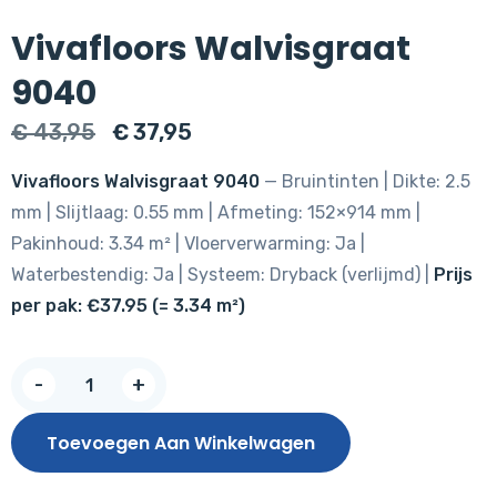
Vivafloors Walvisgraat
9040
Oorspronkelijke
Huidige
€
43,95
€
37,95
prijs
prijs
Vivafloors Walvisgraat 9040
— Bruintinten | Dikte: 2.5
was:
is:
mm | Slijtlaag: 0.55 mm | Afmeting: 152×914 mm |
€ 43,95.
€ 37,95.
Pakinhoud: 3.34 m² | Vloerverwarming: Ja |
Waterbestendig: Ja | Systeem: Dryback (verlijmd) |
Prijs
per pak: €37.95 (= 3.34 m²)
Vivafloors
-
+
Walvisgraat
9040
Toevoegen Aan Winkelwagen
aantal