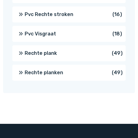
prod
16
Pvc Rechte stroken
16
produc
18
Pvc Visgraat
18
produc
49
Rechte plank
49
produ
49
Rechte planken
49
produ