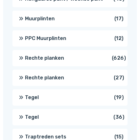
produ
17
Muurplinten
17
produc
12
PPC Muurplinten
12
produc
626
Rechte planken
626
produ
27
Rechte planken
27
produ
19
Tegel
19
produc
36
Tegel
36
produ
15
Traptreden sets
15