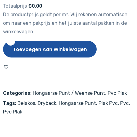
Totaalprijs
€0,00
De productprijs geldt per m². Wij rekenen automatisch
om naar een pakprijs en het juiste aantal pakken in de
winkelwagen.
-
Belakos
Toevoegen Aan Winkelwagen
Futuro
53
Hongaarse
Punt
Dryback
Categories:
Hongaarse Punt / Weense Punt
,
Pvc Plak
PVC
Tags:
Belakos
,
Dryback
,
Hongaarse Punt
,
Plak Pvc
,
Pvc
,
aantal
Pvc Plak