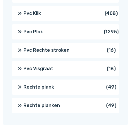
produ
408
Pvc Klik
408
produ
1295
Pvc Plak
1295
prod
16
Pvc Rechte stroken
16
produc
18
Pvc Visgraat
18
produc
49
Rechte plank
49
produ
49
Rechte planken
49
produ