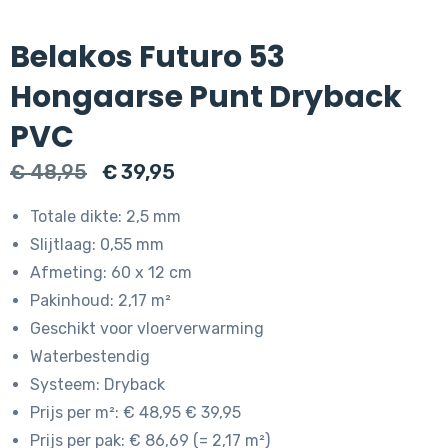
Belakos Futuro 53
Hongaarse Punt Dryback
PVC
Oorspronkelijke
Huidige
€
48,95
€
39,95
prijs
prijs
Totale dikte: 2,5 mm
was:
is:
Slijtlaag: 0,55 mm
€ 48,95.
€ 39,95.
Afmeting: 60 x 12 cm
Pakinhoud: 2,17 m²
Geschikt voor vloerverwarming
Waterbestendig
Systeem: Dryback
Prijs per m²: € 48,95 € 39,95
Prijs per pak: € 86,69 (= 2,17 m²)