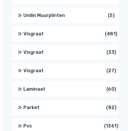
produc
5
Unilin Muurplinten
5
produc
481
Visgraat
481
produ
33
Visgraat
33
produ
27
Visgraat
27
produ
60
Laminaat
60
produ
82
Parket
82
produ
1361
Pvc
1361