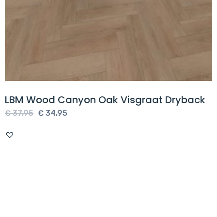
LBM Wood Canyon Oak Visgraat Dryback
Oorspronkelijke
Huidige
€
37,95
€
34,95
prijs
prijs
was:
is:
€ 37,95.
€ 34,95.