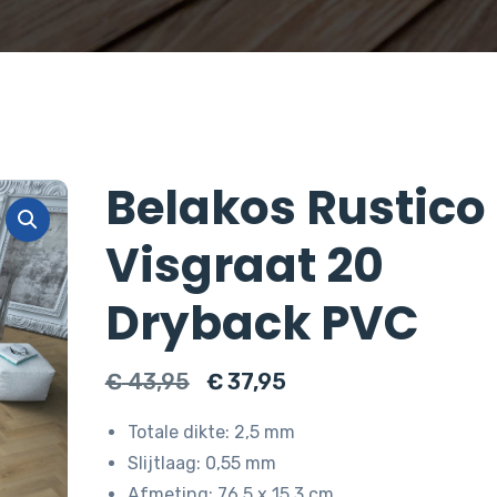
Belakos Rustico
Visgraat 20
Dryback PVC
Oorspronkelijke
Huidige
€
43,95
€
37,95
prijs
prijs
Totale dikte: 2,5 mm
was:
is:
Slijtlaag: 0,55 mm
€ 43,95.
€ 37,95.
Afmeting: 76,5 x 15,3 cm