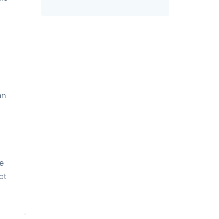
an
de
ct