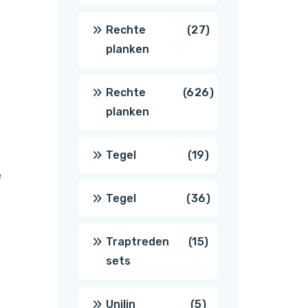
producten
27
Rechte
27
planken
producten
626
Rechte
626
planken
producten
19
Tegel
19
e
producten
36
Tegel
36
producten
15
Traptreden
15
sets
producten
5
Unilin
5