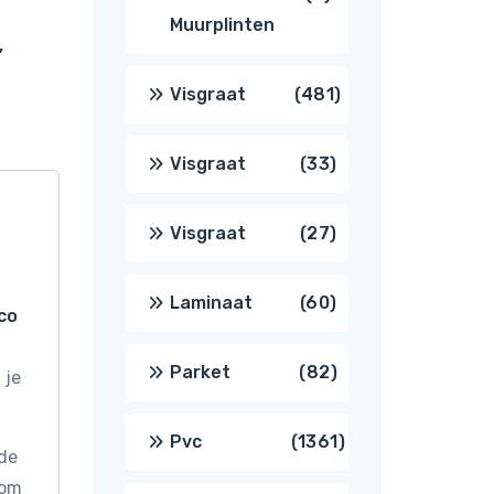
Muurplinten
,
producten
481
Visgraat
481
producten
33
Visgraat
33
producten
27
Visgraat
27
producten
60
Laminaat
60
co
producten
82
Parket
82
 je
producten
1361
Pvc
1361
 de
 om