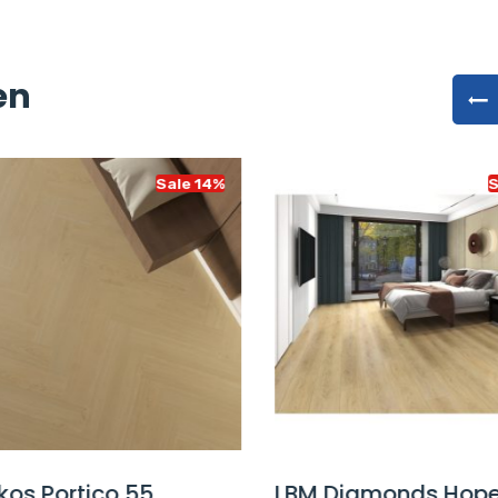
en
Sale 14%
Sa
os Portico 55
LBM Diamonds Hope 