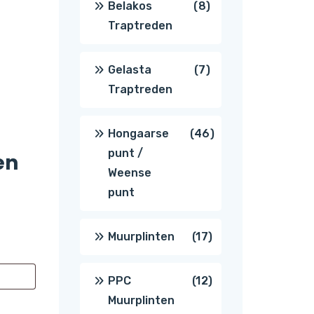
8
Belakos
8
Traptreden
producten
7
Gelasta
7
Traptreden
producten
46
Hongaarse
46
punt /
en
producten
Weense
punt
17
Muurplinten
17
producten
12
PPC
12
Muurplinten