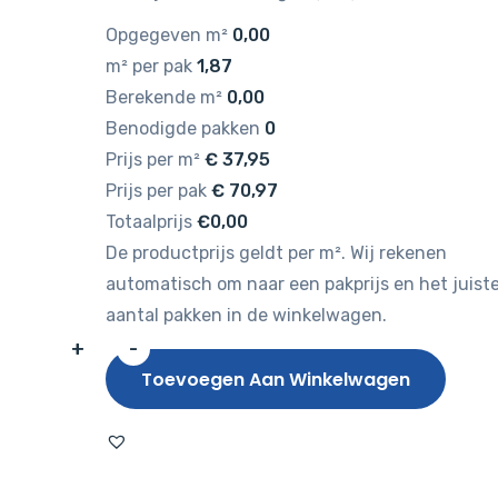
Opgegeven m²
0,00
m² per pak
1,87
Berekende m²
0,00
Benodigde pakken
0
Prijs per m²
€
37,95
Prijs per pak
€
70,97
Totaalprijs
€0,00
De productprijs geldt per m². Wij rekenen
automatisch om naar een pakprijs en het juist
aantal pakken in de winkelwagen.
+
-
Belakos
Toevoegen Aan Winkelwagen
Rustico
Visgraat
20
Dryback