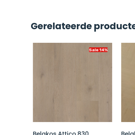
Gerelateerde product
Sale 8%
Sale 14%
 Oak
Belakos Attico 830
Belak