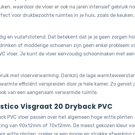
ken, waardoor de vloer er ook na jaren intensief gebruik n
rfect voor drukbezochte ruimtes in je huis, zoals de keuken,
ig en vuilafstotend. Dat betekent dat je je geen zorgen ho
 drinken of modderige schoenen zijn geen enkel probleem v
PVC vloer. Je kunt de vloer eenvoudig schoonmaken met een
ebruik met vloerverwarming. Dankzij de lage warmteweersta
warmte efficiënt verspreiden door je hele kamer. Zo geniet 
ar ook van een aangenaam verwarmde ruimte.
ustico Visgraat 20 Dryback PVC
ack PVC vloer passen over het algemeen hoge witte plinten
eting van 90x12mm of 70x12mm. De meest gekozen kleur vo
or witte plinten, creëer je een mooie en strakke afwerking 