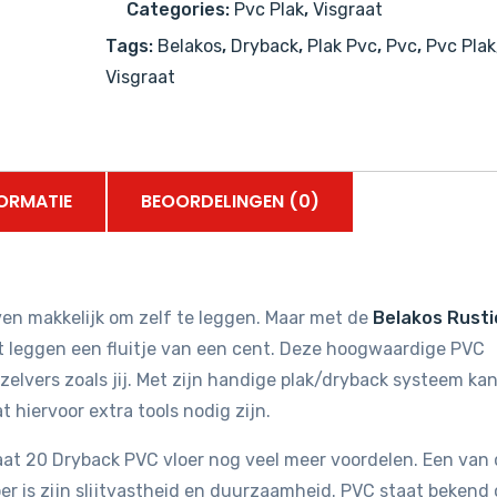
Categories:
Pvc Plak
,
Visgraat
PVC
Tags:
Belakos
,
Dryback
,
Plak Pvc
,
Pvc
,
Pvc Plak
aantal
Visgraat
ORMATIE
BEOORDELINGEN (0)
even makkelijk om zelf te leggen. Maar met de
Belakos Rusti
t leggen een fluitje van een cent. Deze hoogwaardige PVC
zelvers zoals jij. Met zijn handige plak/dryback systeem kan
 hiervoor extra tools nodig zijn.
aat 20 Dryback PVC vloer nog veel meer voordelen. Een van
er is zijn slijtvastheid en duurzaamheid. PVC staat bekend