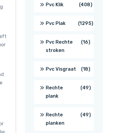
producten
408
Pvc Klik
408
og
producten
1295
Pvc Plak
1295
eft
producten
16
Pvc Rechte
16
oor
stroken
producten
18
Pvc Visgraat
18
nd
je
producten
49
Rechte
49
plank
producten
49
Rechte
49
planken
or
producten
die