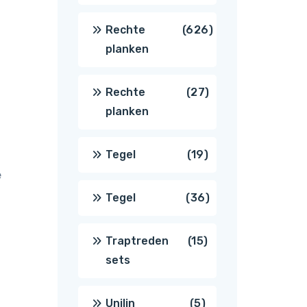
producten
626
Rechte
626
planken
producten
27
Rechte
27
planken
producten
19
Tegel
19
e
producten
36
Tegel
36
producten
15
Traptreden
15
sets
producten
5
Unilin
5