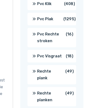
producten
408
Pvc Klik
408
producten
1295
Pvc Plak
1295
producten
16
Pvc Rechte
16
stroken
producten
18
Pvc Visgraat
18
producten
49
Rechte
49
plank
est
producten
ie
49
Rechte
49
de
planken
producten