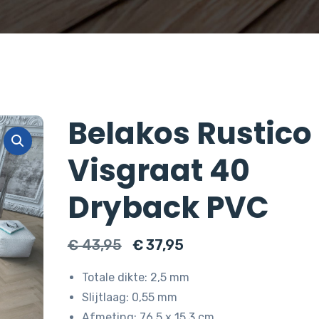
Belakos Rustico
Visgraat 40
Dryback PVC
Oorspronkelijke
Huidige
€
43,95
€
37,95
prijs
prijs
Totale dikte: 2,5 mm
was:
is:
Slijtlaag: 0,55 mm
€ 43,95.
€ 37,95.
Afmeting: 76,5 x 15,3 cm