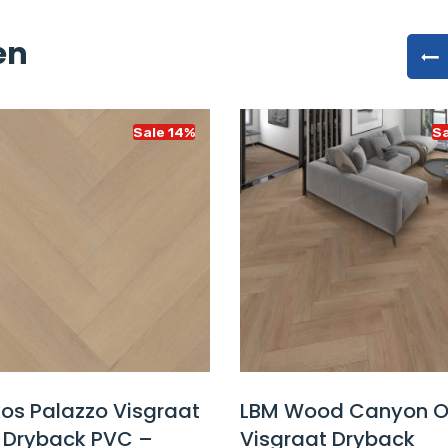
en
Sale 14%
Sa
os Palazzo Visgraat
LBM Wood Canyon 
7 Dryback PVC –
Visgraat Dryback