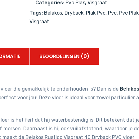
Categories:
Pvc Plak
,
Visgraat
PVC
Tags:
Belakos
,
Dryback
,
Plak Pvc
,
Pvc
,
Pvc Plak
aantal
Visgraat
ORMATIE
BEOORDELINGEN (0)
vloer die gemakkelijk te onderhouden is? Dan is de
Belako
perfect voor jou! Deze vloer is ideaal voor zowel particulier a
er is het feit dat hij waterbestendig is. Dit betekent dat je
 morsen. Daarnaast is hij ook vuilafstotend, waardoor je d
t maakt de Belakos Rustico Visgraat 40 Dryback PVC vloer