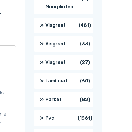
Muurplinten
,
producten
481
Visgraat
481
producten
33
Visgraat
33
producten
27
Visgraat
27
producten
60
Laminaat
60
s
ls
producten
82
Parket
82
 je
producten
1361
Pvc
1361
e