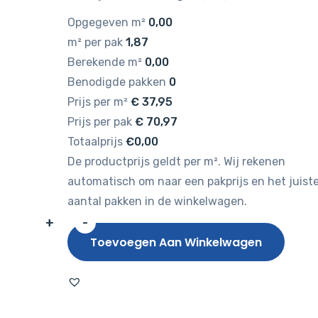
Opgegeven m²
0,00
m² per pak
1,87
Berekende m²
0,00
Benodigde pakken
0
Prijs per m²
€
37,95
Prijs per pak
€
70,97
Totaalprijs
€0,00
De productprijs geldt per m². Wij rekenen
automatisch om naar een pakprijs en het juist
aantal pakken in de winkelwagen.
+
-
Belakos
Toevoegen Aan Winkelwagen
Rustico
Visgraat
40
Dryback