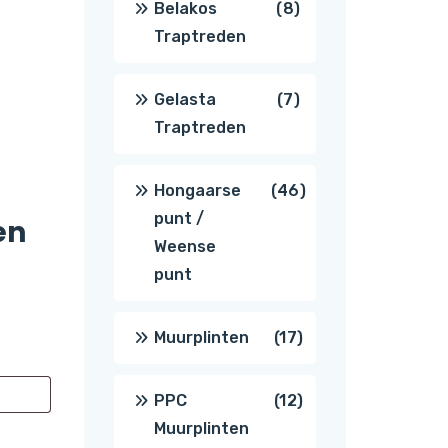
8
Belakos
8
Traptreden
producten
7
Gelasta
7
Traptreden
producten
46
Hongaarse
46
punt /
en
producten
Weense
punt
17
Muurplinten
17
producten
12
PPC
12
Muurplinten