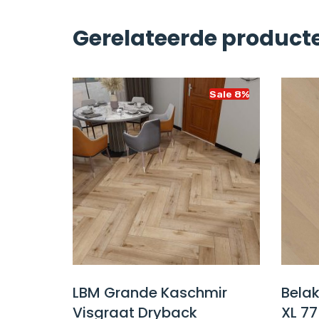
Gerelateerde product
Sale 14%
Sale 8%
LBM Grande Kaschmir
Belak
Visgraat Dryback
XL 7