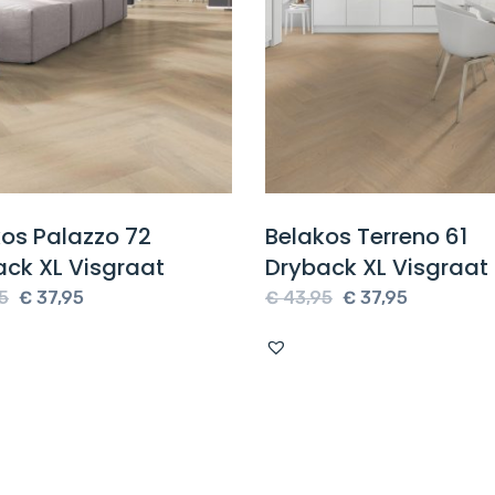
os Palazzo 72
Belakos Terreno 61
ack XL Visgraat
Dryback XL Visgraat
Oorspronkelijke
Huidige
Oorspronkelijke
Huidige
5
€
37,95
€
43,95
€
37,95
prijs
prijs
prijs
prijs
was:
is:
was:
is:
€ 43,95.
€ 37,95.
€ 43,95.
€ 37,95.