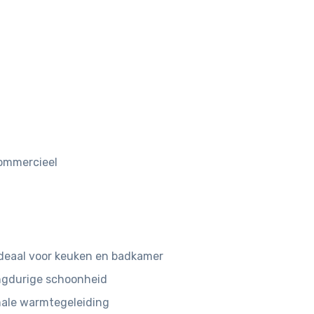
 commercieel
deaal voor keuken en badkamer
angdurige schoonheid
male warmtegeleiding