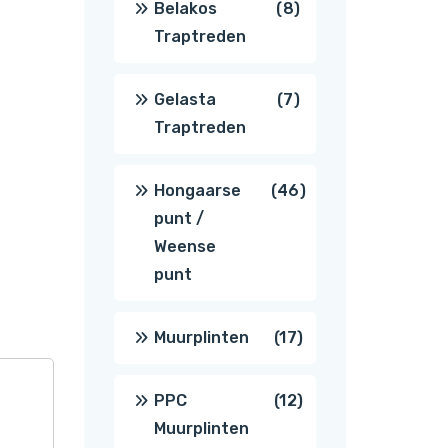
8
Belakos
8
Traptreden
producten
7
Gelasta
7
Traptreden
producten
46
Hongaarse
46
punt /
producten
Weense
punt
17
Muurplinten
17
producten
12
PPC
12
Muurplinten