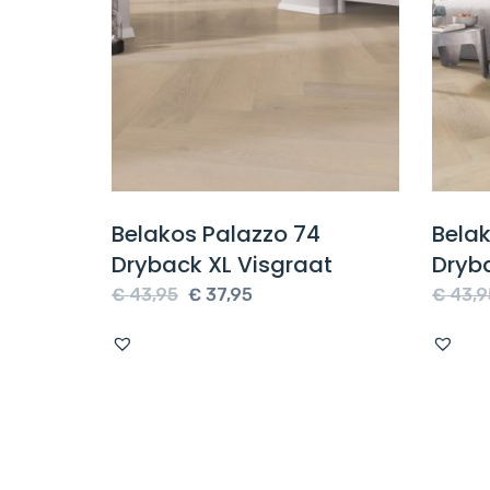
ak
Belakos Palazzo 74
Belak
Dryback XL Visgraat
Dryb
Oorspronkelijke
Huidige
€
43,95
€
37,95
€
43,9
prijs
prijs
was:
is:
.
€ 43,95.
€ 37,95.