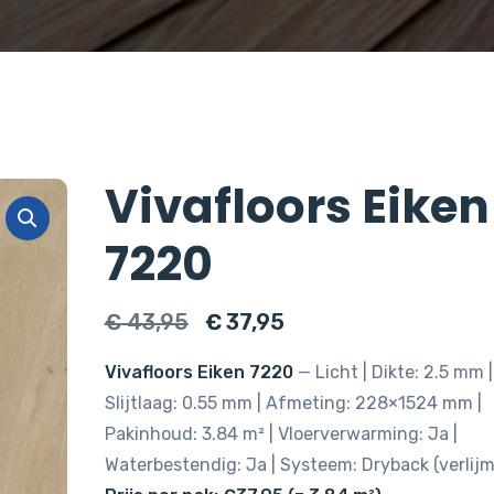
Vivafloors Eiken
7220
Oorspronkelijke
Huidige
€
43,95
€
37,95
prijs
prijs
Vivafloors Eiken 7220
— Licht | Dikte: 2.5 mm |
was:
is:
Slijtlaag: 0.55 mm | Afmeting: 228×1524 mm |
€ 43,95.
€ 37,95.
Pakinhoud: 3.84 m² | Vloerverwarming: Ja |
Waterbestendig: Ja | Systeem: Dryback (verlijm