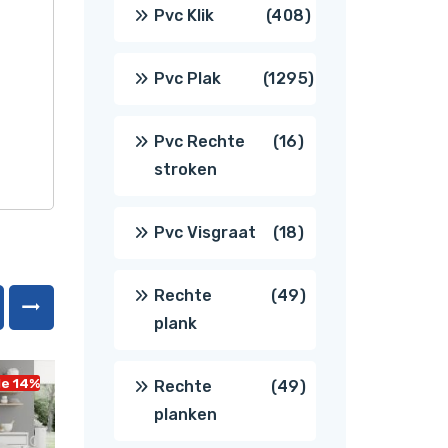
producten
408
Pvc Klik
408
producten
1295
Pvc Plak
1295
producten
16
Pvc Rechte
16
stroken
producten
18
Pvc Visgraat
18
producten
49
Rechte
49
plank
producten
le 14%
Sale 14%
49
Rechte
49
planken
producten