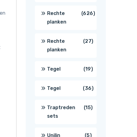
producten
een
626
Rechte
626
planken
producten
27
Rechte
27
t
planken
producten
19
Tegel
19
producten
36
Tegel
36
producten
15
Traptreden
15
sets
producten
5
Unilin
5