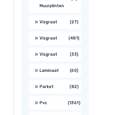
Muurplinten
producten
27
Visgraat
27
producten
481
Visgraat
481
producten
33
Visgraat
33
producten
60
Laminaat
60
producten
82
Parket
82
producten
1361
Pvc
1361