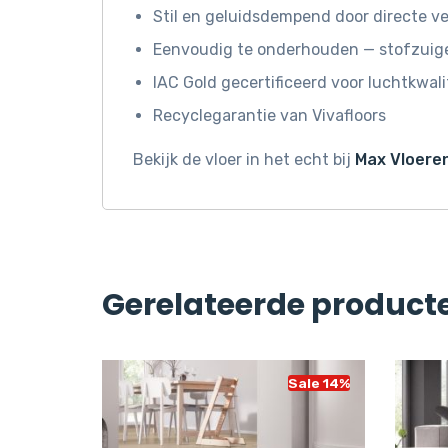
Stil en geluidsdempend door directe ve
Eenvoudig te onderhouden — stofzuige
IAC Gold gecertificeerd voor luchtkwali
Recyclegarantie van Vivafloors
Bekijk de vloer in het echt bij
Max Vloeren
Gerelateerde product
Sale 8%
Sale 14%