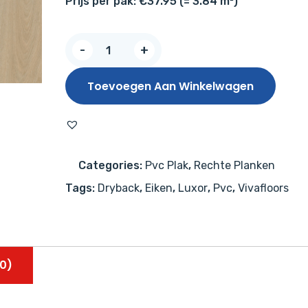
Prijs per pak: €37.95 (= 3.84 m²)
Vivafloors
-
+
Eiken
7220
Toevoegen Aan Winkelwagen
aantal
Categories:
Pvc Plak
,
Rechte Planken
Tags:
Dryback
,
Eiken
,
Luxor
,
Pvc
,
Vivafloors
0)