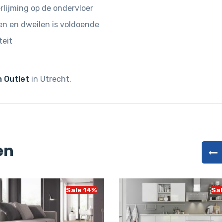
rlijming op de ondervloer
n en dweilen is voldoende
teit
 Outlet
in Utrecht.
en
Sale 14%
Sa