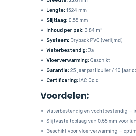
Breedte:
228 mm
Lengte:
1524 mm
Slijtlaag:
0.55 mm
Inhoud per pak:
3.84 m²
Systeem:
Dryback PVC (verlijmd)
Waterbestendig:
Ja
Vloerverwarming:
Geschikt
Garantie:
25 jaar particulier / 10 jaar
Certificering:
IAC Gold
Voordelen:
Waterbestendig en vochtbestendig — i
Slijtvaste toplaag van 0.55 mm voor l
Geschikt voor vloerverwarming — opti