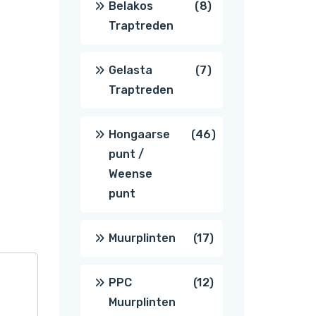
8
Belakos
8
Traptreden
producten
7
Gelasta
7
Traptreden
producten
46
Hongaarse
46
punt /
producten
Weense
punt
17
Muurplinten
17
producten
12
PPC
12
Muurplinten