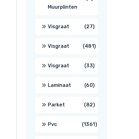
Muurplinten
producten
27
Visgraat
27
producten
481
Visgraat
481
producten
33
Visgraat
33
producten
60
Laminaat
60
producten
82
Parket
82
producten
1361
Pvc
1361