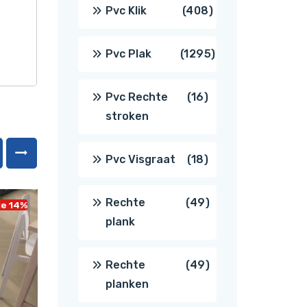
producten
408
Pvc Klik
408
producten
1295
Pvc Plak
1295
producten
16
Pvc Rechte
16
stroken
producten
18
Pvc Visgraat
18
producten
49
Rechte
49
le 14%
Sale 14%
plank
producten
49
Rechte
49
planken
producten