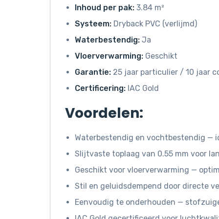
Inhoud per pak:
3.84 m²
Systeem:
Dryback PVC (verlijmd)
Waterbestendig:
Ja
Vloerverwarming:
Geschikt
Garantie:
25 jaar particulier / 10 jaar
Certificering:
IAC Gold
Voordelen:
Waterbestendig en vochtbestendig — i
Slijtvaste toplaag van 0.55 mm voor l
Geschikt voor vloerverwarming — opti
Stil en geluidsdempend door directe ve
Eenvoudig te onderhouden — stofzuige
IAC Gold gecertificeerd voor luchtkwali