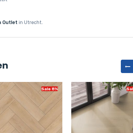
 Outlet
in Utrecht.
en
Sale 8%
Sa