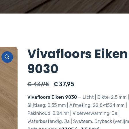
Vivafloors Eiken
9030
Oorspronkelijke
Huidige
€
43,95
€
37,95
prijs
prijs
Vivafloors Eiken 9030
— Licht | Dikte: 2.5 mm |
was:
is:
Slijtlaag: 0.55 mm | Afmeting: 22.8×1524 mm |
€ 43,95.
€ 37,95.
Pakinhoud: 3.84 m² | Vloerverwarming: Ja |
Waterbestendig: Ja | Systeem: Dryback (verlijm