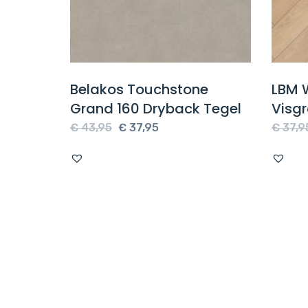
ak
Belakos Touchstone
LBM 
Grand 160 Dryback Tegel
Visg
Oorspronkelijke
Huidige
€
43,95
€
37,95
€
37,9
prijs
prijs
was:
is:
.
€ 43,95.
€ 37,95.