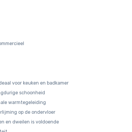
 commercieel
deaal voor keuken en badkamer
angdurige schoonheid
male warmtegeleiding
rlijming op de ondervloer
n en dweilen is voldoende
teit