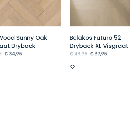
Wood Sunny Oak
Belakos Futuro 52
raat Dryback
Dryback XL Visgraat
Oorspronkelijke
Huidige
Oorspronkelijke
Huidige
5
€
34,95
€
43,95
€
37,95
prijs
prijs
prijs
prijs
was:
is:
was:
is:
€ 37,95.
€ 34,95.
€ 43,95.
€ 37,95.