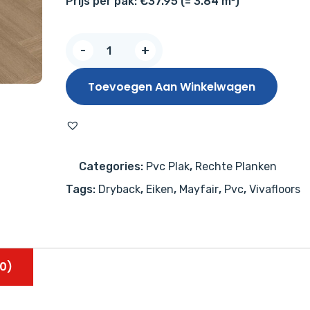
Prijs per pak: €37.95 (= 3.84 m²)
Vivafloors
-
+
Eiken
9030
Toevoegen Aan Winkelwagen
aantal
Categories:
Pvc Plak
,
Rechte Planken
Tags:
Dryback
,
Eiken
,
Mayfair
,
Pvc
,
Vivafloors
0)