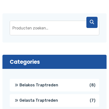
Categories
8
Belakos Traptreden
8
produc
7
Gelasta Traptreden
7