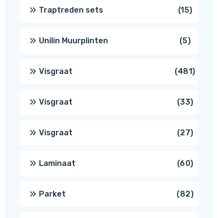
produ
15
Traptreden sets
15
produc
5
Unilin Muurplinten
5
produc
481
Visgraat
481
produ
33
Visgraat
33
produ
27
Visgraat
27
produ
60
Laminaat
60
produ
82
Parket
82