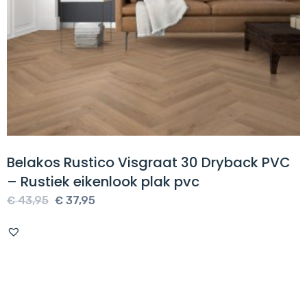
Belakos Rustico Visgraat 30 Dryback PVC
– Rustiek eikenlook plak pvc
Oorspronkelijke
Huidige
€
43,95
€
37,95
prijs
prijs
was:
is:
€ 43,95.
€ 37,95.