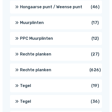
produc
46
Hongaarse punt / Weense punt
46
produ
17
Muurplinten
17
produc
12
PPC Muurplinten
12
produc
27
Rechte planken
27
produ
626
Rechte planken
626
produ
19
Tegel
19
produc
36
Tegel
36