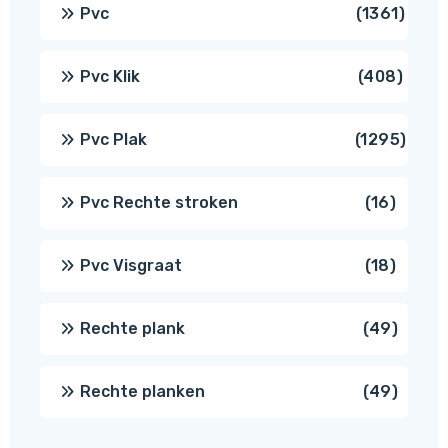
produ
1361
Pvc
1361
produ
408
Pvc Klik
408
produ
1295
Pvc Plak
1295
prod
16
Pvc Rechte stroken
16
produc
18
Pvc Visgraat
18
produc
49
Rechte plank
49
produ
49
Rechte planken
49
produ