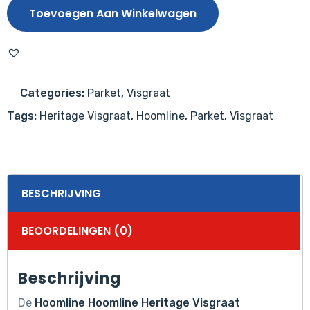
Visgraat
Toevoegen Aan Winkelwagen
Stockholm
Eiken
select
Invisible
Categories:
Parket
,
Visgraat
Matlak
Tags:
Heritage Visgraat
,
Hoomline
,
Parket
,
Visgraat
aantal
BESCHRIJVING
BEOORDELINGEN (0)
Beschrijving
De
Hoomline Hoomline Heritage Visgraat