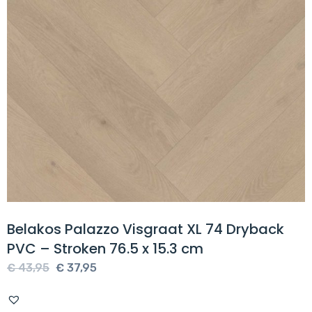
Belakos Palazzo Visgraat XL 74 Dryback
PVC – Stroken 76.5 x 15.3 cm
Oorspronkelijke
Huidige
€
43,95
€
37,95
prijs
prijs
was:
is: