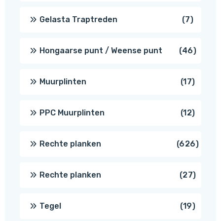
produc
7
Gelasta Traptreden
7
produc
46
Hongaarse punt / Weense punt
46
produ
17
Muurplinten
17
produc
12
PPC Muurplinten
12
produc
626
Rechte planken
626
produ
27
Rechte planken
27
produ
19
Tegel
19