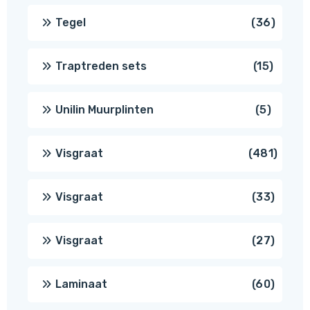
produc
36
Tegel
36
produ
15
Traptreden sets
15
produc
5
Unilin Muurplinten
5
produc
481
Visgraat
481
produ
33
Visgraat
33
produ
27
Visgraat
27
produ
60
Laminaat
60