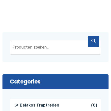
€ 43,95.
€ 37,95.
Categories
8
Belakos Traptreden
8