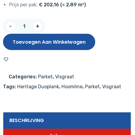
Prijs per pak:
€ 202,16 (= 2,89 m²)
Hoomline
-
+
Heritage
Toulouse
Toevoegen Aan Winkelwagen
Eiken
Rustiek
Wit
Matlak
Categories:
Parket
,
Visgraat
aantal
Tags:
Heritage Duoplank
,
Hoomline
,
Parket
,
Visgraat
BESCHRIJVING