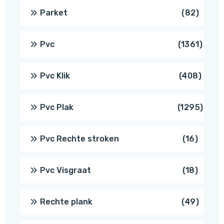
produ
82
Parket
82
produ
1361
Pvc
1361
produ
408
Pvc Klik
408
produ
1295
Pvc Plak
1295
prod
16
Pvc Rechte stroken
16
produc
18
Pvc Visgraat
18
produc
49
Rechte plank
49