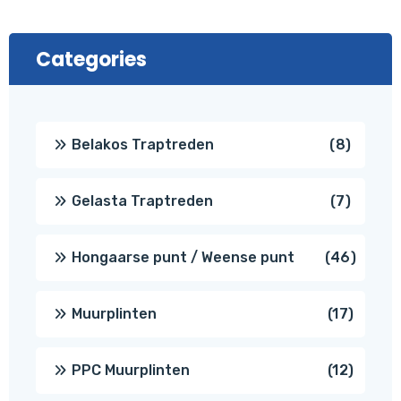
Categories
8
Belakos Traptreden
8
produc
7
Gelasta Traptreden
7
produc
46
Hongaarse punt / Weense punt
46
produ
17
Muurplinten
17
produc
12
PPC Muurplinten
12