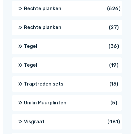
produc
626
Rechte planken
626
produ
27
Rechte planken
27
produ
36
Tegel
36
produ
19
Tegel
19
produc
15
Traptreden sets
15
produc
5
Unilin Muurplinten
5
produc
481
Visgraat
481