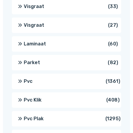
produ
33
Visgraat
33
produ
27
Visgraat
27
produ
60
Laminaat
60
produ
82
Parket
82
produ
1361
Pvc
1361
produ
408
Pvc Klik
408
produ
1295
Pvc Plak
1295