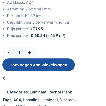
AC klasse: AC4
Afmeting: 858 x 143 mm
Pakinhoud: 1,59 m²
Geschikt voor vloerverwarming: Ja
Prijs per m²:
€ 37,95
Prijs per pak:
€ 60,34 (= 1,59 m²)
Hoomline
-
+
Herringbone
V4
Toevoegen Aan Winkelwagen
Kabeljauw
2309
–
Aquaprotect
Categories:
Laminaat
,
Rechte Plank
aantal
Tags:
AC4
,
Hoomline
,
Laminaat
,
Visgraat
,