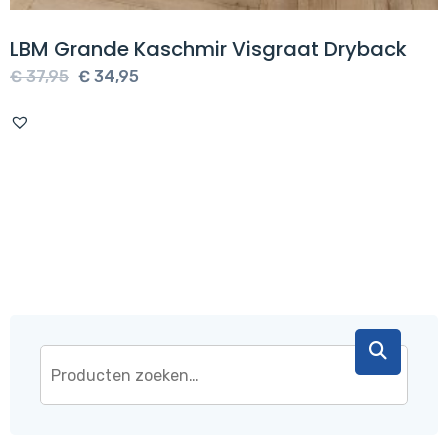
LBM Grande Kaschmir Visgraat Dryback
Oorspronkelijke
Huidige
€
37,95
€
34,95
prijs
prijs
was:
is:
€ 37,95.
€ 34,95.