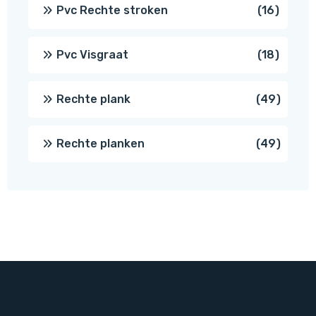
prod
16
Pvc Rechte stroken
16
produc
18
Pvc Visgraat
18
produc
49
Rechte plank
49
produ
49
Rechte planken
49
produ