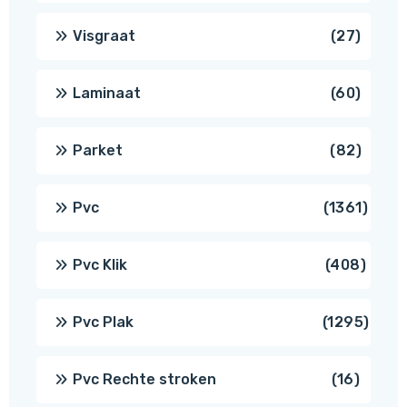
produ
27
Visgraat
27
produ
60
Laminaat
60
produ
82
Parket
82
produ
1361
Pvc
1361
produ
408
Pvc Klik
408
produ
1295
Pvc Plak
1295
prod
16
Pvc Rechte stroken
16