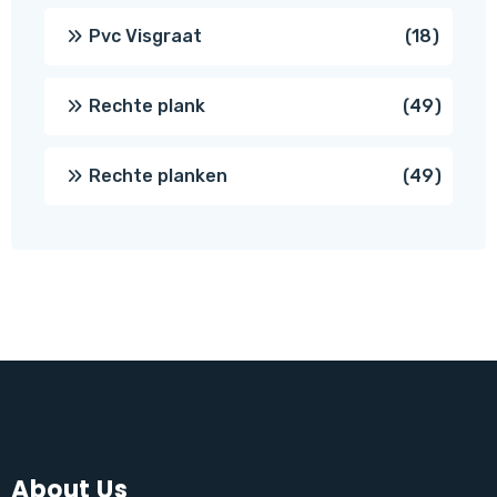
produc
18
Pvc Visgraat
18
produc
49
Rechte plank
49
produ
49
Rechte planken
49
produ
About Us