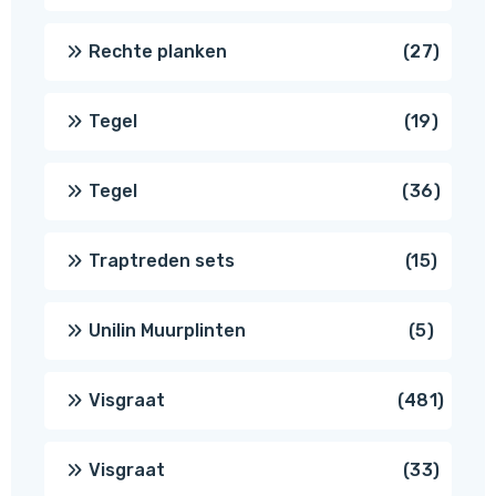
produ
27
Rechte planken
27
produ
19
Tegel
19
produc
36
Tegel
36
produ
15
Traptreden sets
15
produc
5
Unilin Muurplinten
5
produc
481
Visgraat
481
produ
33
Visgraat
33