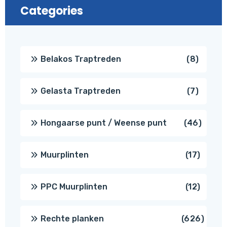
Categories
8
Belakos Traptreden
8
produc
7
Gelasta Traptreden
7
produc
46
Hongaarse punt / Weense punt
46
produ
17
Muurplinten
17
produc
12
PPC Muurplinten
12
produc
626
Rechte planken
626