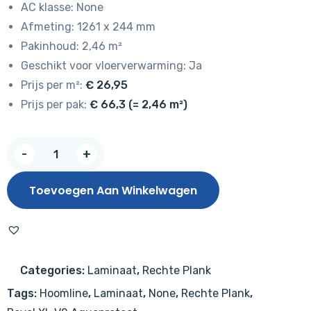
AC klasse: None
Afmeting: 1261 x 244 mm
Pakinhoud: 2,46 m²
Geschikt voor vloerverwarming: Ja
Prijs per m²:
€ 26,95
Prijs per pak:
€ 66,3 (= 2,46 m²)
Hoomline
-
+
NIEUW!
Royal
Toevoegen Aan Winkelwagen
XL
V2
Drakensberg
8284
Categories:
Laminaat
,
Rechte Plank
–
Tags:
Hoomline
,
Laminaat
,
None
,
Rechte Plank
,
Aquaprotect