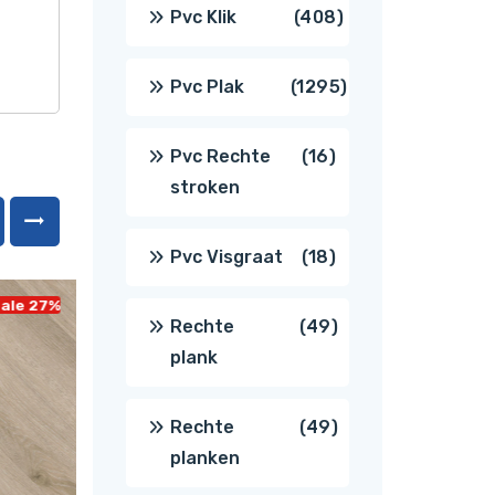
producten
408
Pvc Klik
408
producten
1295
Pvc Plak
1295
producten
16
Pvc Rechte
16
stroken
producten
18
Pvc Visgraat
18
e 27%
Sale 14%
producten
49
Rechte
49
plank
producten
49
Rechte
49
planken
producten