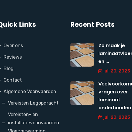
Quick Links
Recent Posts
Zo maak je
Over ons
laminaatvloer
Reviews
en ...
Blog
juli 20, 2025
Contact
Veelvoorkom
vragen over
Algemene Voorwaarden
laminaat
Vereisten Legopdracht
onderhouden
Vereisten- en
juli 20, 2025
installatievoorwaarden
Vloerverwarming