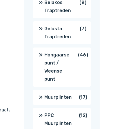
8
Belakos
8
Traptreden
producten
7
Gelasta
7
Traptreden
producten
46
Hongaarse
46
punt /
producten
Weense
punt
17
Muurplinten
17
naat
,
producten
12
PPC
12
Muurplinten