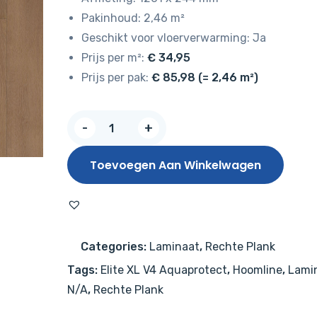
Pakinhoud: 2,46 m²
Geschikt voor vloerverwarming: Ja
Prijs per m²:
€ 34,95
Prijs per pak:
€ 85,98 (= 2,46 m²)
Hoomline
-
+
Elite
XL
Toevoegen Aan Winkelwagen
V4
Waal
6079
–
Categories:
Laminaat
,
Rechte Plank
Aquaprotect
Tags:
Elite XL V4 Aquaprotect
,
Hoomline
,
Lami
aantal
N/A
,
Rechte Plank