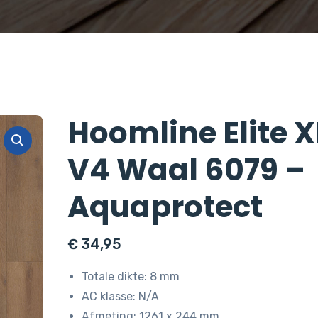
Hoomline Elite X
V4 Waal 6079 –
Aquaprotect
€
34,95
Totale dikte: 8 mm
AC klasse: N/A
Afmeting: 1261 x 244 mm