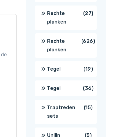
producten
27
Rechte
27
planken
producten
626
Rechte
626
planken
 de
producten
19
Tegel
19
producten
36
Tegel
36
producten
15
Traptreden
15
sets
producten
5
Unilin
5