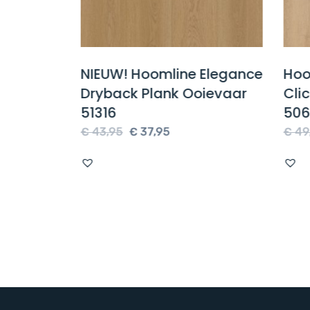
NIEUW! Hoomline Elegance
Hooml
t
Dryback Plank Ooievaar
Clic
51316
5066
e
Oorspronkelijke
Huidige
€
43,95
€
37,95
€
49,9
prijs
prijs
was:
is:
€ 43,95.
€ 37,95.