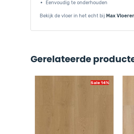
Eenvoudig te onderhouden
Bekijk de vloer in het echt bij
Max Vloeren
Gerelateerde product
Sale 14%
Sale 14%