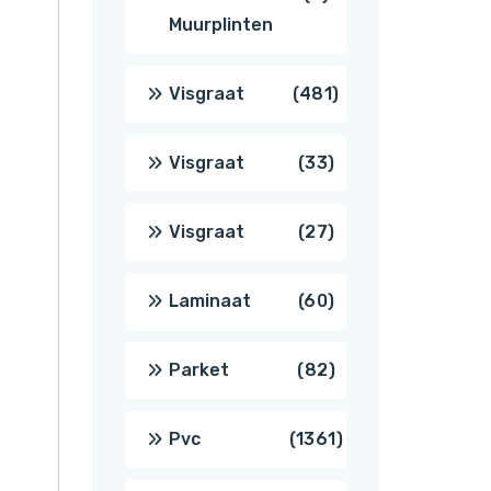
Muurplinten
producten
481
Visgraat
481
producten
33
Visgraat
33
producten
27
Visgraat
27
producten
60
Laminaat
60
producten
82
Parket
82
producten
1361
Pvc
1361