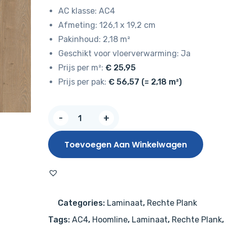
AC klasse: AC4
Afmeting: 126,1 x 19,2 cm
Pakinhoud: 2,18 m²
Geschikt voor vloerverwarming: Ja
Prijs per m²:
€ 25,95
Prijs per pak:
€ 56,57 (= 2,18 m²)
Hoomline
-
+
Royal
V2
Toevoegen Aan Winkelwagen
Lombardije
4939
–
Aquaprotect
Categories:
Laminaat
,
Rechte Plank
aantal
Tags:
AC4
,
Hoomline
,
Laminaat
,
Rechte Plank
,