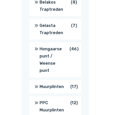
8
Belakos
8
Traptreden
producten
7
Gelasta
7
Traptreden
producten
46
Hongaarse
46
punt /
producten
Weense
punt
17
Muurplinten
17
producten
12
PPC
12
Muurplinten