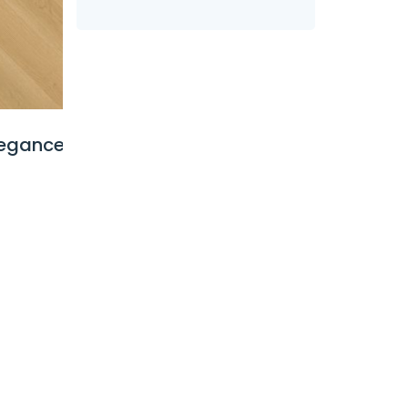
egance
Hoomline City Rigid Click
Hoomli
Scheveningen 9045
V2 Mon
Visgraat
Aquapr
Oorspronkelijke
Huidige
€
49,95
€
43,95
€
26,95
prijs
prijs
was:
is:
€ 49,95.
€ 43,95.