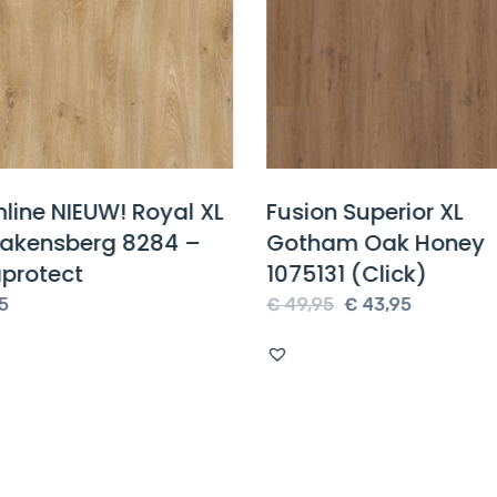
line NIEUW! Royal XL
Fusion Superior XL
rakensberg 8284 –
Gotham Oak Honey
protect
1075131 (Click)
Oorspronkelijke
Huidige
5
€
49,95
€
43,95
prijs
prijs
was:
is:
€ 49,95.
€ 43,95.