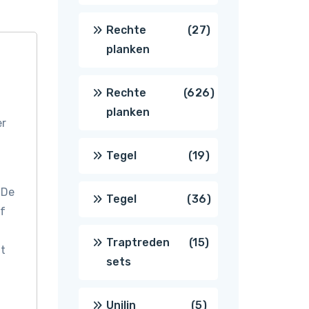
producten
27
Rechte
27
planken
producten
626
Rechte
626
planken
er
producten
19
Tegel
19
producten
 De
36
Tegel
36
of
producten
15
Traptreden
15
it
sets
producten
5
Unilin
5