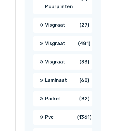
Muurplinten
producten
27
Visgraat
27
producten
481
Visgraat
481
producten
33
Visgraat
33
producten
60
Laminaat
60
producten
82
Parket
82
producten
1361
Pvc
1361