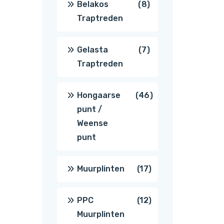
8
Belakos
8
Traptreden
producten
7
Gelasta
7
Traptreden
producten
46
Hongaarse
46
punt /
producten
Weense
punt
17
Muurplinten
17
producten
12
PPC
12
Muurplinten