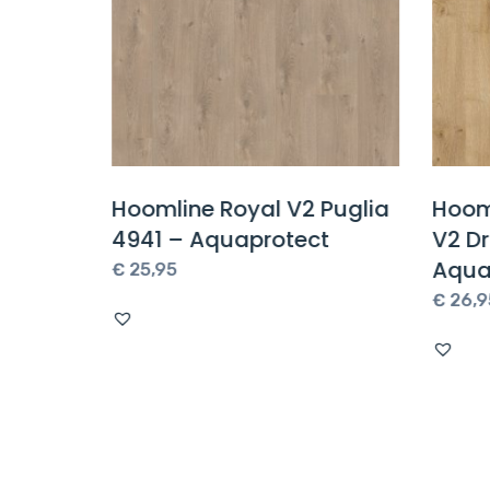
4
Hoomline Royal V2 Puglia
Hoom
4941 – Aquaprotect
V2 D
Aqua
€
25,95
€
26,9