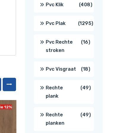
producten
408
Pvc Klik
408
producten
1295
Pvc Plak
1295
producten
16
Pvc Rechte
16
stroken
producten
18
Pvc Visgraat
18
producten
49
Rechte
49
plank
producten
le 12%
49
Rechte
49
planken
producten