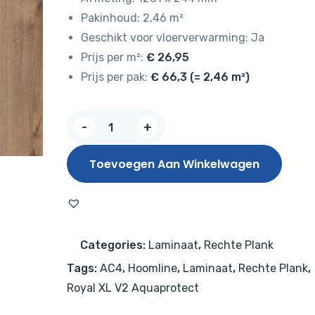
Pakinhoud: 2,46 m²
Geschikt voor vloerverwarming: Ja
Prijs per m²:
€ 26,95
Prijs per pak:
€ 66,3 (= 2,46 m²)
Hoomline
-
+
Royal
XL
Toevoegen Aan Winkelwagen
V2
Monviso
4930
–
Categories:
Laminaat
,
Rechte Plank
Aquaprotect
Tags:
AC4
,
Hoomline
,
Laminaat
,
Rechte Plank
,
aantal
Royal XL V2 Aquaprotect