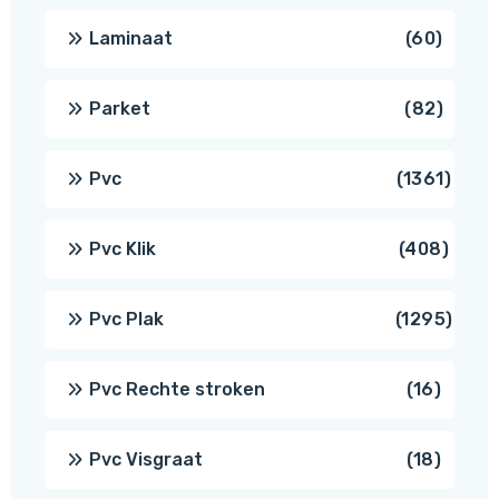
produ
60
Laminaat
60
produ
82
Parket
82
produ
1361
Pvc
1361
produ
408
Pvc Klik
408
produ
1295
Pvc Plak
1295
prod
16
Pvc Rechte stroken
16
produc
18
Pvc Visgraat
18