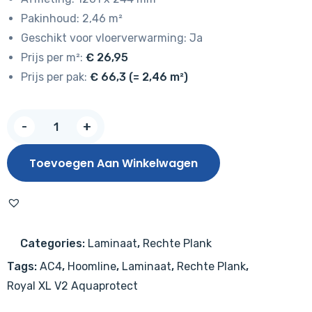
Pakinhoud: 2,46 m²
Geschikt voor vloerverwarming: Ja
Prijs per m²:
€ 26,95
Prijs per pak:
€ 66,3 (= 2,46 m²)
Hoomline
-
+
Royal
XL
Toevoegen Aan Winkelwagen
V2
Ararat
4927
–
Categories:
Laminaat
,
Rechte Plank
Aquaprotect
Tags:
AC4
,
Hoomline
,
Laminaat
,
Rechte Plank
,
aantal
Royal XL V2 Aquaprotect