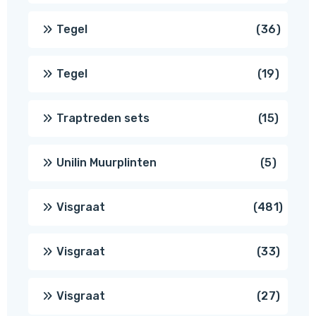
produ
36
Tegel
36
produ
19
Tegel
19
produc
15
Traptreden sets
15
produc
5
Unilin Muurplinten
5
produc
481
Visgraat
481
produ
33
Visgraat
33
produ
27
Visgraat
27