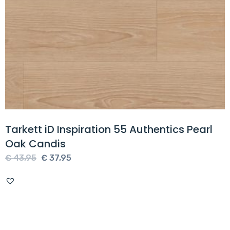
Tarkett iD Inspiration 55 Authentics Pearl
Oak Candis
Oorspronkelijke
Huidige
€
43,95
€
37,95
prijs
prijs
was:
is:
€ 43,95.
€ 37,95.