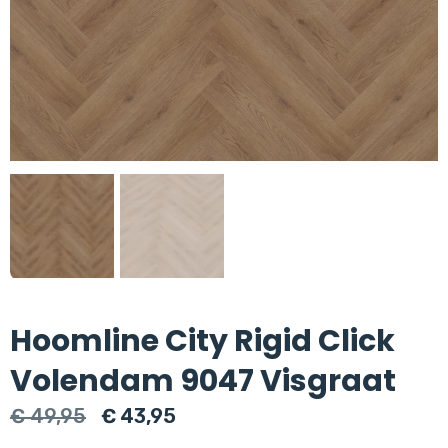
Hoomline City Rigid Click
Volendam 9047 Visgraat
Oorspronkelijke
Huidige
€
49,95
€
43,95
prijs
prijs