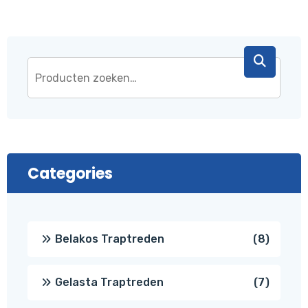
Categories
8
Belakos Traptreden
8
produc
7
Gelasta Traptreden
7