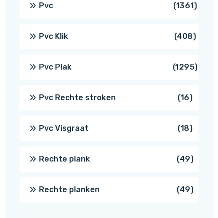
1361
Pvc
1361
produ
408
Pvc Klik
408
produ
1295
Pvc Plak
1295
prod
16
Pvc Rechte stroken
16
produc
18
Pvc Visgraat
18
produc
49
Rechte plank
49
produ
49
Rechte planken
49
produ