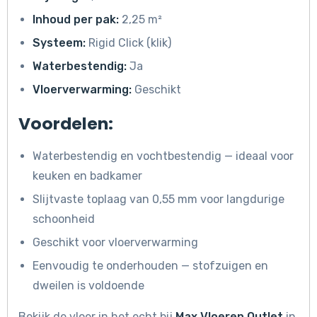
Inhoud per pak:
2,25 m²
Systeem:
Rigid Click (klik)
Waterbestendig:
Ja
Vloerverwarming:
Geschikt
Voordelen:
Waterbestendig en vochtbestendig — ideaal voor
keuken en badkamer
Slijtvaste toplaag van 0,55 mm voor langdurige
schoonheid
Geschikt voor vloerverwarming
Eenvoudig te onderhouden — stofzuigen en
dweilen is voldoende
Bekijk de vloer in het echt bij
Max Vloeren Outlet
in