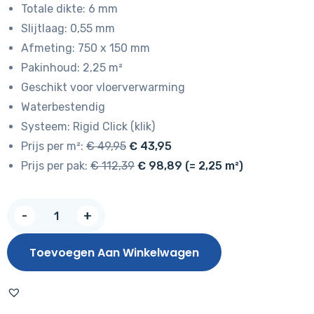
Totale dikte: 6 mm
was:
is:
Slijtlaag: 0,55 mm
€ 49,95.
€ 43,95.
Afmeting: 750 x 150 mm
Pakinhoud: 2,25 m²
Geschikt voor vloerverwarming
Waterbestendig
Systeem: Rigid Click (klik)
Prijs per m²:
€ 49,95
€ 43,95
Prijs per pak:
€ 112,39
€ 98,89 (= 2,25 m²)
Hoomline
-
+
City
Rigid
Toevoegen Aan Winkelwagen
Click
Volendam
9047