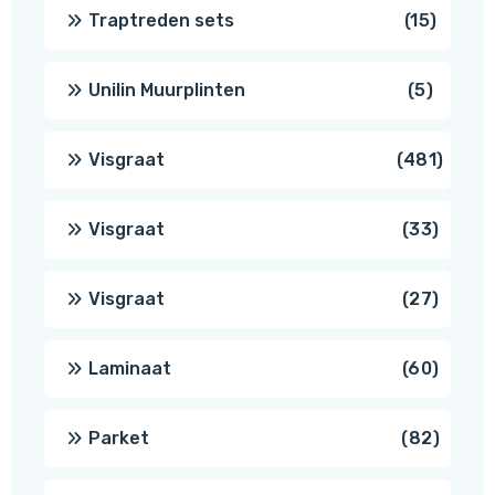
produ
15
Traptreden sets
15
produc
5
Unilin Muurplinten
5
produc
481
Visgraat
481
produ
33
Visgraat
33
produ
27
Visgraat
27
produ
60
Laminaat
60
produ
82
Parket
82
produ