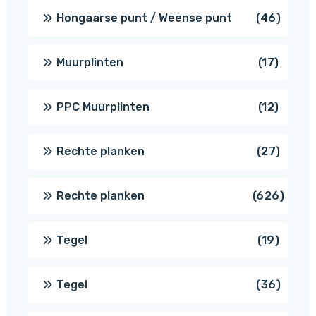
produc
46
Hongaarse punt / Weense punt
46
produ
17
Muurplinten
17
produc
12
PPC Muurplinten
12
produc
27
Rechte planken
27
produ
626
Rechte planken
626
produ
19
Tegel
19
produc
36
Tegel
36