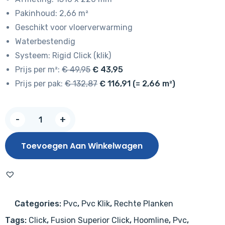
Pakinhoud: 2,66 m²
Geschikt voor vloerverwarming
Waterbestendig
Systeem: Rigid Click (klik)
Prijs per m²:
€ 49,95
€ 43,95
Prijs per pak:
€ 132,87
€ 116,91 (= 2,66 m²)
Fusion
-
+
Superior
XL
Toevoegen Aan Winkelwagen
Gotham
Oak
Oiled
1075137
Categories:
Pvc
,
Pvc Klik
,
Rechte Planken
(Click)
Tags:
Click
,
Fusion Superior Click
,
Hoomline
,
Pvc
,