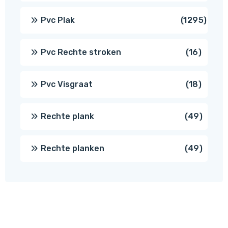
produ
1295
Pvc Plak
1295
prod
16
Pvc Rechte stroken
16
produc
18
Pvc Visgraat
18
produc
49
Rechte plank
49
produ
49
Rechte planken
49
produ