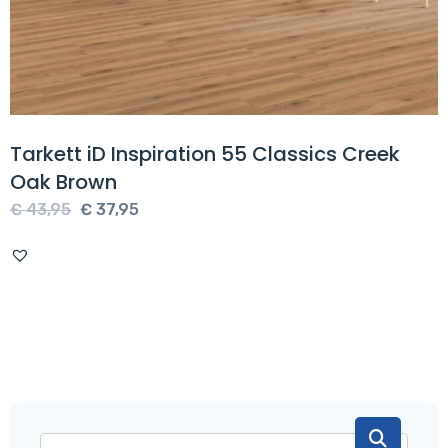
Tarkett iD Inspiration 55 Classics Creek
Oak Brown
Oorspronkelijke
Huidige
€
43,95
€
37,95
prijs
prijs
was:
is:
€ 43,95.
€ 37,95.