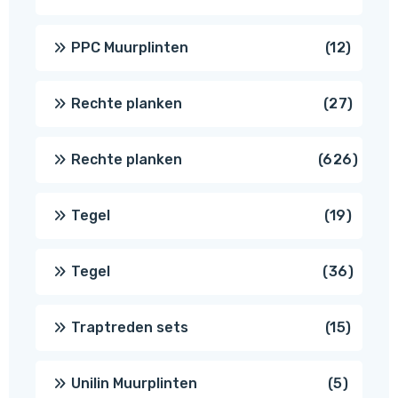
produc
12
PPC Muurplinten
12
produc
27
Rechte planken
27
produ
626
Rechte planken
626
produ
19
Tegel
19
produc
36
Tegel
36
produ
15
Traptreden sets
15
produc
5
Unilin Muurplinten
5