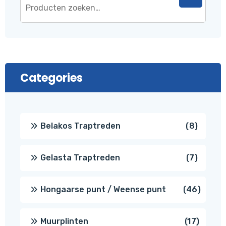
Categories
8
Belakos Traptreden
8
produc
7
Gelasta Traptreden
7
produc
46
Hongaarse punt / Weense punt
46
produ
17
Muurplinten
17