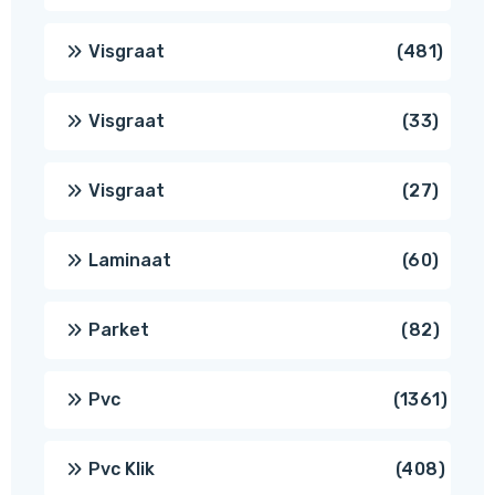
produc
481
Visgraat
481
produ
33
Visgraat
33
produ
27
Visgraat
27
produ
60
Laminaat
60
produ
82
Parket
82
produ
1361
Pvc
1361
produ
408
Pvc Klik
408