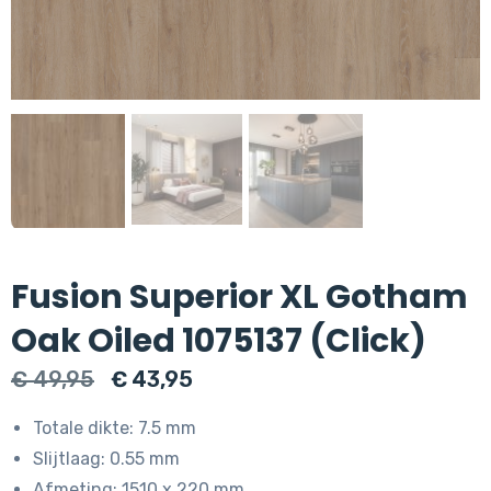
Fusion Superior XL Gotham
Oak Oiled 1075137 (Click)
Oorspronkelijke
Huidige
€
49,95
€
43,95
prijs
prijs
Totale dikte: 7.5 mm
was:
is:
Slijtlaag: 0.55 mm
€ 49,95.
€ 43,95.
Afmeting: 1510 x 220 mm