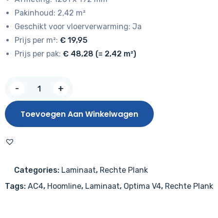
Pakinhoud: 2,42 m²
Geschikt voor vloerverwarming: Ja
Prijs per m²:
€ 19,95
Prijs per pak:
€ 48,28 (= 2,42 m²)
Hoomline
-
+
Optima
V4
Toevoegen Aan Winkelwagen
Auckland
969
aantal
Categories:
Laminaat
,
Rechte Plank
Tags:
AC4
,
Hoomline
,
Laminaat
,
Optima V4
,
Rechte Plank