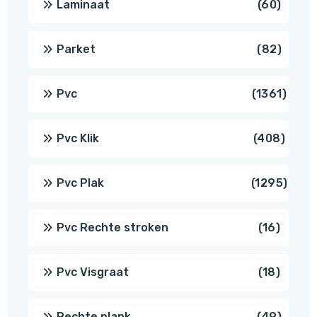
60
Laminaat
60
produ
82
Parket
82
produ
1361
Pvc
1361
produ
408
Pvc Klik
408
produ
1295
Pvc Plak
1295
prod
16
Pvc Rechte stroken
16
produc
18
Pvc Visgraat
18
produc
49
Rechte plank
49