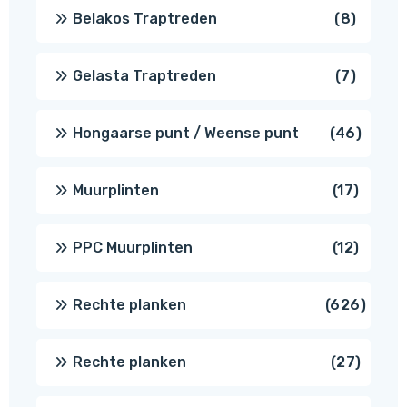
8
Belakos Traptreden
8
produc
7
Gelasta Traptreden
7
produc
46
Hongaarse punt / Weense punt
46
produ
17
Muurplinten
17
produc
12
PPC Muurplinten
12
produc
626
Rechte planken
626
produ
27
Rechte planken
27