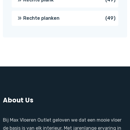
produ
49
Rechte planken
49
produ
About Us
Bij Max Vloeren Outlet geloven we dat een mooie vloer
de basis is van elk interieur. Met jarenlange ervaring in