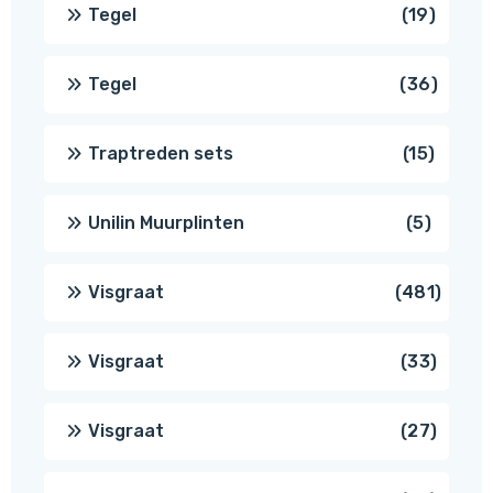
produ
19
Tegel
19
produc
36
Tegel
36
produ
15
Traptreden sets
15
produc
5
Unilin Muurplinten
5
produc
481
Visgraat
481
produ
33
Visgraat
33
produ
27
Visgraat
27
produ