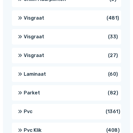
produc
481
Visgraat
481
produ
33
Visgraat
33
produ
27
Visgraat
27
produ
60
Laminaat
60
produ
82
Parket
82
produ
1361
Pvc
1361
produ
408
Pvc Klik
408